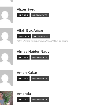
Alizer Syed
1 POSTS
0 COMMENTS
Allah Bux Arisar
25 POSTS
0 COMMENTS
https://www.dawn.com/authors/111/a-b-arisar
Almas Haider Naqvi
0 POSTS
0 COMMENTS
Aman Kakar
0 POSTS
0 COMMENTS
Amanda
0 POSTS
0 COMMENTS