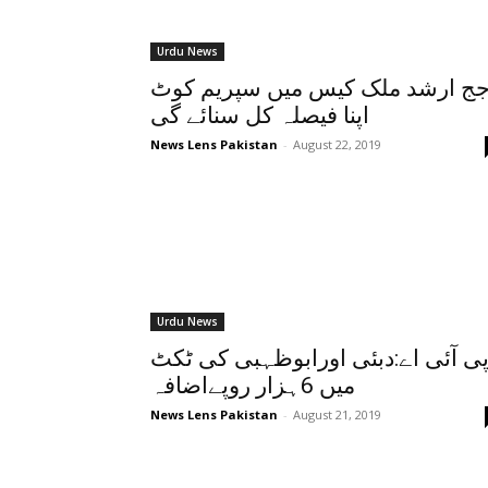
Urdu News
ج ارشد ملک کیس میں سپریم کوٹ
اپنا فیصلہ کل سنائے گی
News Lens Pakistan
-
August 22, 2019
Urdu News
ی آئی اے:دبئی اورابوظہبی کی ٹکٹ
میں 6ہزار روپےاضافہ
News Lens Pakistan
-
August 21, 2019