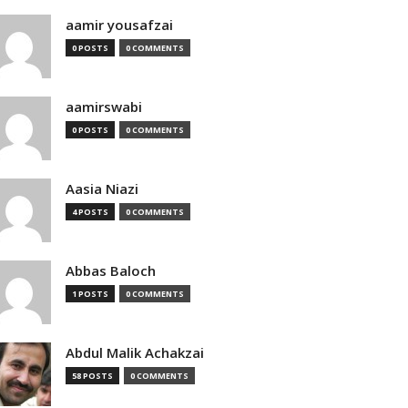
aamir yousafzai
0 POSTS
0 COMMENTS
aamirswabi
0 POSTS
0 COMMENTS
Aasia Niazi
4 POSTS
0 COMMENTS
Abbas Baloch
1 POSTS
0 COMMENTS
Abdul Malik Achakzai
58 POSTS
0 COMMENTS