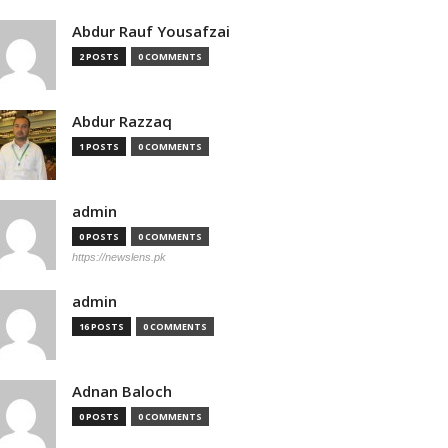
Abdur Rauf Yousafzai
2 POSTS
0 COMMENTS
Abdur Razzaq
1 POSTS
0 COMMENTS
admin
0 POSTS
0 COMMENTS
https://newslens.pk
admin
16 POSTS
0 COMMENTS
Adnan Baloch
0 POSTS
0 COMMENTS