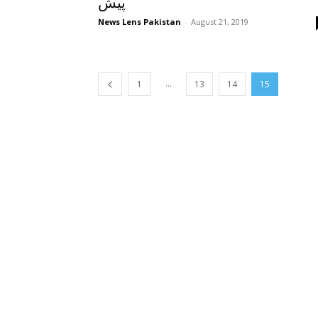
پیش
News Lens Pakistan
-
August 21, 2019
...
1
13
14
15