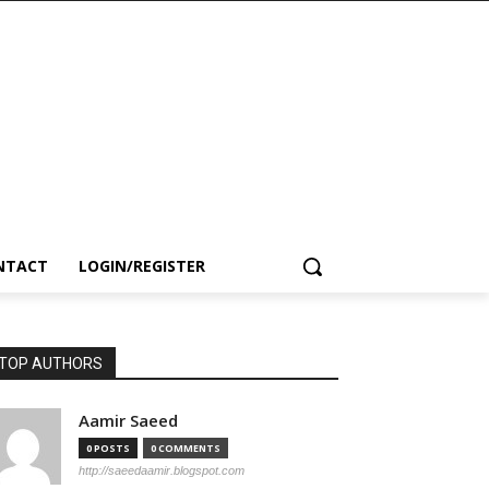
NTACT
LOGIN/REGISTER
TOP AUTHORS
Aamir Saeed
0 POSTS
0 COMMENTS
http://saeedaamir.blogspot.com