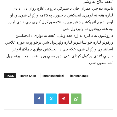
هغه علاج به وشي.”
یادونه ده چې عمران خان د سترګې ناروغۍ علاج روان دی. د دې
لپاره هغه ته لومړی انجیکشن د جنورۍ په ۲۵مه ورکړل شوی و، او
اوس دویم انجیکشن د فبرورۍ په ۲۵مه ورکړل کېږي چې د دې لپاره
به هغه روغتون ته ولېږدول شي.
د روغتون ته د لېږد په اړه هغه ویلي: “هغه به یوازې د انجیکشن
ورکولو لپاره څو ساعتونو لپاره ولېږدول شي ترڅو ورته غوره علاجي
اسانتیاوې ورکړل شي، ځکه چې دا انجیکشن یوازې د ډاکټرانو تر
څارنې لاندې ورکول کېدای شي. د پروسې وروسته به هغه بېرته جیل
ته ستون شي.”
TAGS
Imran Khan
imrankhanniazi
imrankhanpti