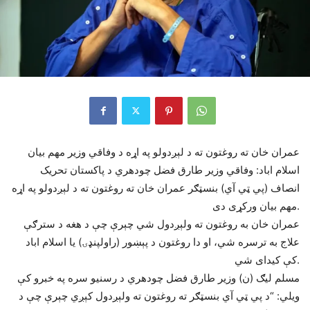
عمران خان ته روغتون ته د لېږدولو په اړه د وفاقي وزیر مهم بیان
اسلام اباد: وفاقي وزیر طارق فضل چودھري د پاکستان تحریک
انصاف (پي ټي آي) بنسټګر عمران خان ته روغتون ته د لېږدولو په اړه
مهم بیان ورکړی دی.
عمران خان به روغتون ته ولېږدول شي چېرې چې د هغه د سترګې
علاج به ترسره شي، او دا روغتون د پېښور (راولپنډۍ) یا اسلام اباد
کې کیدای شي.
مسلم لیګ (ن) وزیر طارق فضل چودھري د رسنیو سره په خبرو کې
ویلي: “د پي ټي آي بنسټګر ته روغتون ته ولېږدول کېږي چېرې چې د