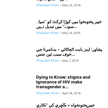
Attaullah Khan
-
May 25, 2016
خیبر پختونخوا میں کوڑا کرکٹ کو ’’سیاہ
سونے‘‘ میں تبدیل نہیں...
Attaullah Khan
-
May 16, 2016
پشاور: ايڊز بابت اڻڄاڻائي ۽ بدناميءَ جي
خوف سبب ٽين جنس...
Attaullah Khan
-
May 7, 2016
Dying to Know: stigma and
Ignorance of HIV make
transgender a...
Attaullah Khan
-
April 28, 2016
خيبرپختونخواه ۾ ڪَچِري کي ”ڪاري