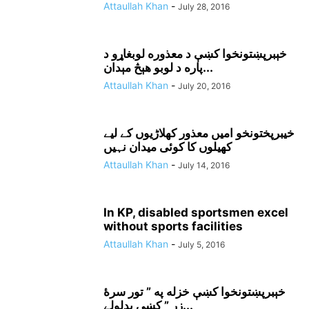
Attaullah Khan
-
July 28, 2016
خېبرپښتونخوا کښې د معذوره لوبغاړو د
پاره د لوبو هېڅ مېدان...
Attaullah Khan
-
July 20, 2016
خیبرپختونخو امیں معذور کھلاڑیوں کے لیے
کھیلوں کا کوئی میدان نہیں
Attaullah Khan
-
July 14, 2016
In KP, disabled sportsmen excel
without sports facilities
Attaullah Khan
-
July 5, 2016
خېبرپښتونخوا کښې خزله په ” تور سرۀ
زر ” کښې بدلولے...