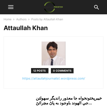
Home
Authors
Posts by Attaullah Khan
Attaullah Khan
12 POSTS
0 COMMENTS
https://attaullahjournalist.wordpress.com/
خيبرپختونخواه جا معذور رانديگر سهولتن
جي اڻهوند باوجود به پاڻ مڃرائڻ...