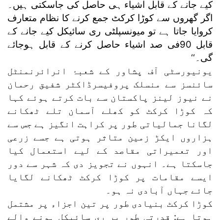
کیے جانے کے قابل اشیاء ہی حاصل کی جاسکتی ہیں۔
اگر گھروں سے کوڑا کرکٹ جمع کرنے کا نظام متعارف
کروایا جاتا ہے تو میونسپلٹی ری سائیکل کیے جانے کے
قابل 90فی صد اشیاء حاصل کرنے کے قابل ہوجائے
گی۔‘‘
یونیورسٹی آف پشاور کے شعبۂ انرائرنمنٹل
سائنسز سے منسلک پروفیسرڈاکٹر شفیق رحمان
نے نیوز لینز پاکستان سے بات کرتے ہوئے کہا
کہ کوڑا کرکٹ کو کھلے آسمان تلے ٹھکانے
لگانا جمالیاتی طور پر کراہت انگیز ہے جس سے
ہزاروں ایکڑ زمین متاثر ہوتی ہے جسے زرعی
اور تعمیراتی مقاصد کے لیے استعمال کیا
جاسکتا ہے۔ انہوں نے تجویز دی کہ شہر سے دور
ایسے مقامات پر کوڑا کرکٹ ٹھکانے لگایا
جائے جہاں آبادی نہ ہو۔
کوڑا کرکٹ بنیادی طور پر تین اجزاء پر مشتمل
ہوتا ہے: قدرتی طور پر ری سائیکل ہونے والے