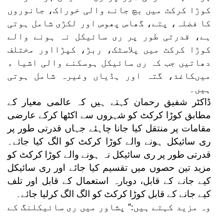
کوڑا کرکٹ میں بچ جانے والی خوراک، جانوروں
کا فضلہ، پتے، گھاس پھوس اور لکڑی شامل ہوتی
ہے، قدرتی طور پر ری سائیکل نہ ہونے والے
کوڑا کرکٹ میں پلاسٹک، ربڑ، کپڑااور مختلف
دھاتیں جب کہ ری سائیکل ہوسکنے والی اشیا ء
میںکاغذ، گتہ اور ہڈیاں وغیرہ شامل ہوتی
ہیں۔
ڈاکٹر شفیق رحمان کہتے ہیں کہ عالمی معیار کے
مطابق کوڑا کرکٹ کو شہروں سے اکٹھا کرکے عارضی
مقامات پر منتقل کیا جانا چاہئے جہاں قدرتی طور پر
ری سائیکل ہونے والے کوڑا کرکٹ کو الگ کیا جائے۔
قدرتی طور پر ری سائیکل نہ ہونے والے کوڑا کرکٹ کو
مزید تین حصوں میں تقسیم کیا جائے اور ری سائیکل
کیے جانے کے قابل، دوبارہ استعمال کے قابل اور تلف
کیے جانے کے قابل کوڑا کرکٹ کو الگ الگ کرلیا جائے۔
وہ مزید کہتے ہیں:’’ پشاور میں ری سائیکلنگ کے