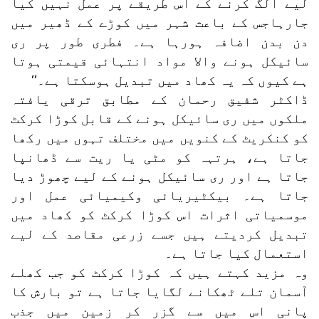
لیے الگ کرنے کے اس طریقے پر عمل نہیں کیا
جارہاجس کے باعث شہر میں کوڑے کے ڈھیر میں
دن بدن اضافہ ہورہا ہے۔ فطری طور پر ری
سائیکل ہونے والا مواد انتہائی قیمتی ہوتا
ہے کیوں کہ یہ کھاد میں تبدیل ہوسکتا ہے۔‘‘
ڈاکٹر شفیق رحمان کے مطابق ترقی یافتہ
ملکوں میں ری سائیکل ہونے کے قابل کوڑا کرکٹ
کو کنکریٹ کے کنویں میں مختلف تہوں میں رکھا
جاتا ہے، ہرتہہ کو مٹی یا ریت سے ڈھانپا
جاتا ہے اور ری سائیکل ہونے کے لیے چھوڑ دیا
جاتا ہے۔ بیکٹیریائی وکیمیائی عمل اور
موسمیاتی اثرات اس کوڑا کرکٹ کو کھاد میں
تبدیل کردیتے ہیں جسے زرعی مقاصد کے لیے
استعمال کیا جاتا ہے۔
وہ مزید کہتے ہیں کہ کوڑا کرکٹ کو جب کھلے
آسمان تلے ٹھکانے لگایا جاتا ہے تو بارش کا
پانی اس میں سے گزر کر زمین میں جذب