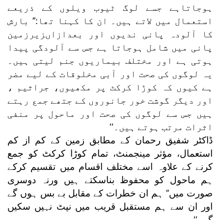
ہوجاتاہے جسے لوگ ٹیوب ویلوں کے ذریعے
استعمال میں لاتے ہیں۔ ان کا کہنا تھا:’’ بارش
کا آلودہ پانی ندیوں اور بعدازاںزیرزمین
پانی میں شامل ہوجاتا ہے جس سے آلودگی پیدا
ہوتی ہے اور مختلف بیماریوں جنم لیتی ہیں۔
یہ لوگوں کی صحت اور آبی مخلوقات کے لیے مضر
ہے کیوں کہ کوڑا کرکٹ پر مکھیوں، جراثیم ،
اور دیگر گوشت خور جانوروں کے جتھے جمع رہتے
ہیں جس سے لوگوں کی صحت اور ماحول پر منفی
اثرات مرتب ہوتے ہیں۔‘‘
ڈاکٹر شفیق رحمان کے مطابق زمین کے کم از کم
استعمال، مؤثر مینجمنٹ، تمام کوڑا کرکٹ کو جمع
کرنے کے علاوہ اسے مختلف اقسام میں تقسیم کرکے
ہم ماحول کو محفوظ بناسکتے ہیں ورنہ دوسری
صورت میں’’ ہم ان خطرات کے مقابل بے بس ہوں گے
اور ان سے ہم مستقبل قریب میں نپٹ نہیں سکیں
گے۔‘‘