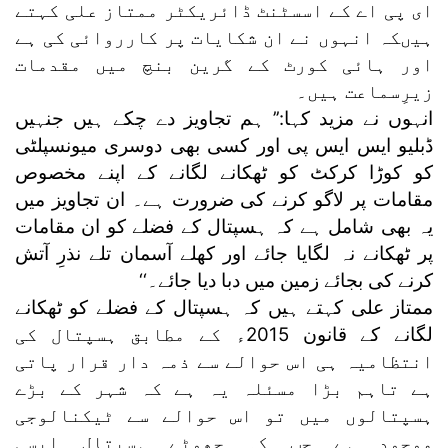
ای پی اے کے اسسٹنٹ ڈائریکٹر ممتاز علی کہتے
ہیںکہ انہوں نے ان شکایات پر کارروائی کی ہے
اور ہائی کورٹ کے گرین بنچ میں مقدمات
زیرِسماعت ہیں۔
انہوں نے مزید کہا:’’ ہم تجاویز دے چکے ہیں جنہیں
ڈبلیو ایس ایس پی اور کسی بھی دوسری میونسپلٹی
کو کوڑا کرکٹ کو ٹھکانے لگانے کے اپنے مخصوص
مقامات پر لاگو کرنے کی ضرورت ہے۔ ان تجاویز میں
یہ بھی شامل ہے کہ ہسپتال کے فضلے کو ان مقامات
پر ٹھکانے نہ لگایا جائے اور کھلے آسمان تلے نذرِ آتش
کرنے کی بجائے زمین میں دبا دیا جائے۔‘‘
ممتاز علی کہتے ہیں کہ ہسپتال کے فضلے کو ٹھکانے
لگانے کے قانون 2015ء کے مطابق ہسپتال کی
انتظامیہ ہی اس حوالے سے ذمہ دار قرار پاتی
ہے تاہم بڑا مسئلہ یہ ہے کہ شہر کے بڑے
ہسپتالوں میں تو اس حوالے سے ٹیکنالوجی
موجود ہے جب کہ چھوٹے ہسپتال ایسی