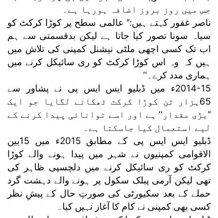
جس میں روز بروز اضافہ ہورہا ہے۔
ناصر غفور کہتے ہیں:’’ عالمی سطح پر کوڑا کرکٹ کو
سیاہ سونا تصور کیا جاتا ہے لیکن بدقسمتی سے ہم
اب تک کسی اچھی ملٹی نیشنل کمپنی کی تلاش میں
ہیں کہ وہ اس کوڑا کرکٹ کو ری سائیکل کرنے میں
ہماری مدد کرے۔‘‘
2014-15ء میں ڈبلیو ایس ایس پی نے پشاور سے
65ہزار ٹن کوڑا کرکٹ ٹھکانے لگایا جو ایک
’’بڑی مقدار‘‘ ہے اور اسے توانائی پیدا کرنے کے
لیے استعمال کیا جاسکتا ہے۔
ڈبلیو ایس ایس پی کے مطابق 2015ء میں 15بین
الاقوامی کمپنیوں نے شہر میں پیدا ہونے والے کوڑا
کرکٹ کو ری سائیکل کرنے میں دلچسپی ظاہر کی
تھی لیکن آرمی پبلک سکول پر ہونے والے دہشت گرد
حملے کے بعد سکیورٹی کی صورتِ حال کے پیشِ نظر
کسی بھی کمپنی نے کام کا آغاز نہیں کیا۔