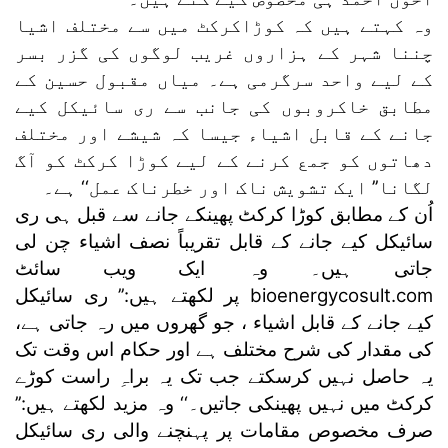
وہ کہتے ہیں کہ کوڑاکرکٹ میں سے مختلف اشیا
چننا شہر کے ہزاروں غریب لوگوں کی گزر بسر
کے لیے واحد سرگرمی ہے۔ میاں مقبول حسین کے
مطابق خاکروبوں کی جانب سے ری سائیکل کیے
جانے کے قابل اشیاء جیسا کہ شیشے اور مختلف
دھاتوں کو جمع کرنے کے لیے کوڑا کرکٹ کو آگ
لگانا’’ ایک تشویش ناک اور خطرناک عمل‘‘ ہے۔
اُن کے مطابق کوڑا کرکٹ پھینکے جانے سے قبل ہی ری
سائیکل کیے جانے کے قابل تقریباً نصف اشیاء چن لی
جاتی ہیں۔ وہ ایک ویب سائٹ
bioenergycosult.com پر لکھتے ہیں:’’ ری سائیکل
کیے جانے کے قابل اشیاء ، جو گھروں میں رہ جاتی ہے،
کی مقدار کی شرح مختلف ہے اور حکام اس وقت تک
یہ حاصل نہیں کرسکتے جب تک یہ براہِ راست کوڑے
کرکٹ میں نہیں پھینکی جاتیں۔‘‘ وہ مزید لکھتے ہیں:’’
صرف مخصوص مقامات پر پہنچنے والی ری سائیکل