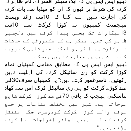
ڈبلیو ایس ایس پی کے ایک سینئر افسر نے، نام ظاہر نہ
کرنے کی شرط پر کیوں کہ ان کو میڈیا سے بات کرنے
کی اجازت نہیں ہے، کہا کہ 10سے زائد ویسٹ
مینجمنٹ کمپنیوں نے کوڑا کرکٹ سے 10سے
13میگاواٹ تک بجلی پیدا کرنے میں دلچسپی
ظاہر کی تھی۔ ممکن ہے کہ سکیورٹی کے خدشات
نے رکاوٹ پیدا کی ہو لیکن افسرِ شاہی کے رویے
کے باعث بھی یہ معاہدے نہیں ہوسکے۔
ڈبلیو ایس ایس پی کے مطابق مقامی کمپنیاں تمام
کوڑا کرکٹ کو ری سائیکل کرنے کی اہلیت نہیں
رکھتیں۔ ناصرغفور کہتے ہیں:’’ یہ کمپنیاں صرف30فی
صد کوڑے کرکٹ کو ہی ری سائیکل کرکے اس سے کھاد
بناسکتی ہیںجب کہ باقی 70فی صد کوڑا کرکٹ ضایع
ہوجاتا ہے۔ شہر میں مختلف مقامات پر جمع
ہونے والے کوڑا کرکٹ کودوسری جگہ منتقل
کرنے کے لیے ہمیں اضافی اخراجات ادا کرنے
پڑتے ہیں۔‘‘