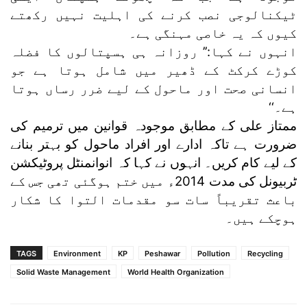
ٹیکنالوجی نصب کرنے کی اہلیت نہیں رکھتے
کیوں کہ یہ خاصی مہنگی ہے۔
انہوں نے کہا:’’ روزانہ ہی ہسپتالوں کا فضلہ
کوڑے کرکٹ کے ڈھیر میں شامل ہوتا ہے جو
انسانی صحت اور ماحول کے لیے ضرر رساں ہوتا
ہے۔‘‘
ممتاز علی کے مطابق موجودہ قوانین میں ترمیم کی
ضرورت ہے تاکہ ادارے اور افراد ماحول کو بہتر بنانے
کے لیے کام کریں۔ انہوں نے کہا کہ انوانمنٹل پروٹیکشن
ٹربیونل کی مدت 2014ء میں ختم ہوگئی تھی جس کے
باعث تقریباً سات سو مقدمات التوا کا شکار
ہوچکے ہیں۔
TAGS
Environment
KP
Peshawar
Pollution
Recycling
Solid Waste Management
World Health Organization