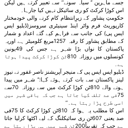
جسے ماہرین ’’ سیاہ سونے‘‘ سے تعبیر کرتے ہیں لیکن
اس کوڑا کرکٹ کو ری سائیکل نہیں کیا جارہا۔
حکومتِ پشاور کے زیرِانتظام کام کرنے والی خودمختار
کارپوریٹ فرم واٹر اینڈ سینیٹری سروسز(ڈبلیو ایس
ایس پی) کی جانب سے فراہم کیے گئے اعداد و شمار
کے مطابق پشاور کا رقبہ 1257مربع کلومیٹر ہے اوریہ
پاکستان کا نواں بڑا شہر ہے جس کی 49یونین
کونسلوں میں روزانہ 810ٹن کوڑا کرکٹ پیدا ہوتا
ہے۔
ڈبلیو ایس ایس پی کے منیجر آپریشنز ناصر غفور نے نیوز
لینز پاکستان سے بات کرتے ہوئے کہا:’’ شہر میں پیدا
ہونے والے 810ٹن کوڑا کرکٹ میں سے روزانہ 70سے
75فی صد تلف کیا جاتا ہے جب کہ باقی شہر میں
اسی طرح پڑا رہتا ہے۔‘‘
اس کا مطلب یہ ہوا کہ 810ٹن کوڑا کرکٹ کا 75فی
صد یعنی 607ٹن ری سائیکلنگ کے لیے اکٹھا کرلیا جاتا
ہے جب کہ تقریباً200ٹن شہر میں ہی پڑا رہتا ہے