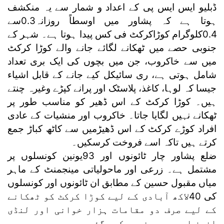
ڈبلیو ایس ایس پی کے اعداد و شمار سے یہ منکشف
ہوتا ہے کہ پشاور میں اوسطاً روزانہ0.3سے
0.4کلوگرام کوڑاکرکٹ فی کس پیدا ہوتا ہے۔ شہر کے
جنوبی حصے میں ٹھکانے لگائے جانے والے کوڑا کرکٹ
میں سے خاکروب، جن میں بچوں کی ایک بری تعداد
شامل ہوتی ہے، ری سائیکل کیے جانے کے قابل اشیاء
جیسا کہ لوہا، کاغذ، پلاسٹک اور پرانے کپڑے وغیرہ چنتے
ہیں۔ کوڑا کرکٹ کے اس ڈھیر کو مناسب طور پر
ٹھکانے نہیں لگایا جاتا۔ خاکروب اور منشیات کے عادی
افراد کوڑے کرکٹ کے اس ڈھیڑمیں سے کاٹھ کباڑ جمع
کرتے ہیں تاکہ اسے فروخت کرسکیں۔
ضلع پشاور چار ٹائونوں اور 93یونین کونسلوں پر
مشتمل ہے۔ زرعی اور ماحولیاتی مینجمنٹ کے ماہر
میاں مقبول حسین کے مطابق ان ٹائونوں اور کونسلوں
کی 40لاکھ آبادی کے لیے کوڑا کرکٹ کو ٹھکانے
کے لیے صرف دو مقامات ہزار خوانی اور لنڈی
اخون احمد ہی مخصوص کیے گئے ہیں۔