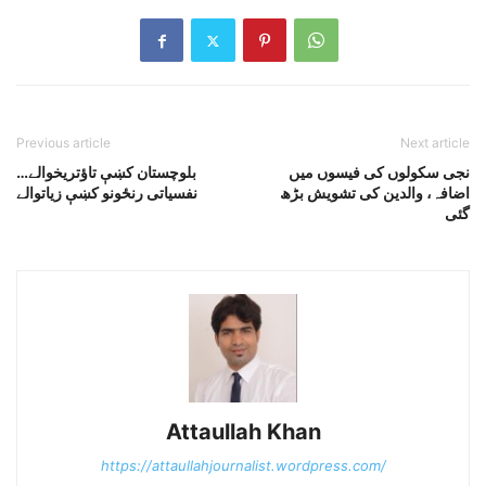
Previous article
Next article
نجی سکولوں کی فیسوں میں
بلوچستان کښې تاؤتريخوالے…
اضافہ، والدین کی تشویش بڑھ
نفسياتى رنځونو کښې زياتوالے
گئی
Attaullah Khan
https://attaullahjournalist.wordpress.com/