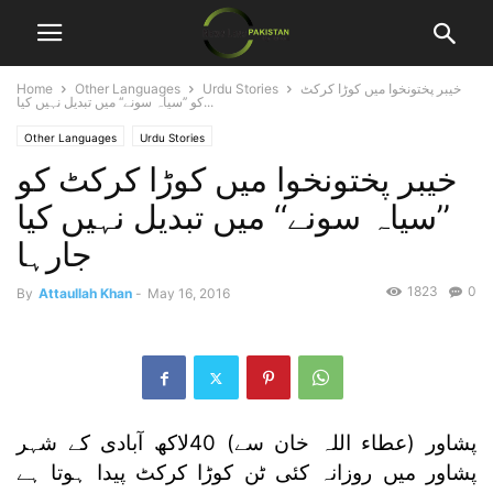
خیبر پختونخوا میں کوڑا کرکٹ
Urdu Stories
Other Languages
Home
کو ’’سیاہ سونے‘‘ میں تبدیل نہیں کیا...
Other Languages
Urdu Stories
خیبر پختونخوا میں کوڑا کرکٹ کو
’’سیاہ سونے‘‘ میں تبدیل نہیں کیا
جارہا
1823
0
By
Attaullah Khan
-
May 16, 2016
پشاور (عطاء اللہ خان سے) 40لاکھ آبادی کے شہر
پشاور میں روزانہ کئی ٹن کوڑا کرکٹ پیدا ہوتا ہے