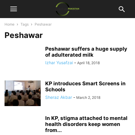
Home
Tags
Peshawar
Peshawar
Peshawar suffers a huge supply
of adulterated milk
Izhar Yusafzai
-
April 18, 2018
KP introduces Smart Screens in
Schools
Sheraz Akbar
-
March 2, 2018
In KP, stigma attached to mental
health disorders keep women
from...