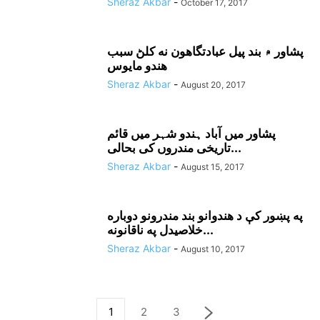
Sheraz Akbar
-
October 17, 2017
پشاور ۾ بند پيل عبادتگاهون نه کلڻ سبب
هندو مايوس
Sheraz Akbar
-
August 20, 2017
پشاور میں آباد ہندو شہر میں قائم
تاریخی مندروں کی بحالی...
Sheraz Akbar
-
August 15, 2017
په پښور کې د هندوانو بند مندرونو دوباره
خلاصيدل په ناقانونه...
Sheraz Akbar
-
August 10, 2017
1
2
3