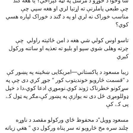
شا وخوا د خوړو د مرسل په لټه کېراځي؟ يا هغه ګند
چې طبعي پاملرنې ته اړتيا لري او هغه سپي چې
مناسب خوراک نه لري او په د ګند د خوراک لپاره هسي
کوي؟
تاسو اوس کولي شي هغه د امن ځائيته راولي چې
چرته وهلی شوي سپو او بليو ته تعذيه او ساتنه ورکول
کيږي
زيبا مسعود د پاکستاني—امريکایی ښځينه په پښور کې
د “قسمت څارويو خونديتوب کور “ جوړ کري دی چې په
سړکونو خطرناک ژوند کوي.نوموړې ادعا کوي،دا د خپل
ډوللومړی ځل دی نه يوازې په پښور کې،مګر په ټول کے
پی کے کې
مسعود وويل”د محفوظ ځاي ورکولو مقصد د ناوړه
چلند سره مخ څارويو ته سر پناه ورکول دي “ هغي زياته