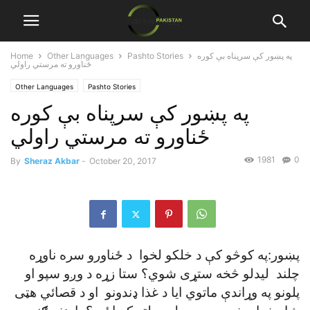
په پښور کې سرپناه بې کوره
Pashto Stories
Other Languages
Home
ځناورو ته مرستي راولي
Other Languages
Pashto Stories
په پښور کې سرپناه بې کوره
ځناورو ته مرستي راولي
1981
0
By
Sheraz Akbar
-
October 20, 2017
پښور:په کوڅو کې د خلکو لخوا د ځناورو سره ناوړه
چلند ليدلو څخه ستړی شوي؟ ستا زړه د وږو سپو او
پلونو په وړاندې ماتوي ايا د غذا ډندونو او د قصائي هټی