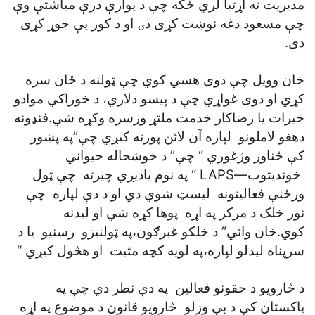
مديريت ته اړتيا لري ځکه چې د يوازې درې مياشتې وې
چې مسعود دغه نوښت کړی دۍ او د کور يې جوړ کړی
دی.
خان وويل چې دوی هسي کوي چې ټولنه د ځان سره
کړي او دوی غواړي چې د پيسو دلاري، د خوراکي موادو
خيرات يا رضاکار خدمت ملتړ ورسره وکړه شي.فنډونه
دهغو لاملونو لپاره آن لائن پورته کيږي چې”په پښور
کې ځناور وژغوري “ چې” د خوشحاله حيواني
خونديتوب—LAPS “ په نوم ياديږي چيرته چې ټول
ورځنې فعاليتونه ليسټ شوي دي او د دې لپاره چې
نور خلک د مرکز په اړه پوها کړه شي او ليدنه
کوي.خان وائي” د خلکو غبرګون،په ټولنيزو رسنيو يا د
سرپناه ليدلو لپاره،په لويه کچه مثبت او هڅول کيږي “
د څارويو د حقونو فعالين په دې نطر دي چې په
پاکستان کې د بې وزلو څارويو قانون د موضوع په اړه