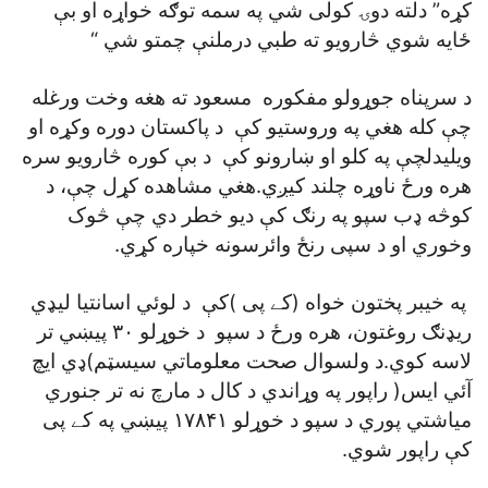
کړه” دلته دوۍ کولی شي په سمه توګه خواړه او بې
ځايه شوي څارويو ته طبي درملنې چمتو شي “
د سرپناه جوړولو مفکوره مسعود ته هغه وخت ورغله
چې کله هغي په وروستيو کې د پاکستان دوره وکړه او
ويليدلچې په کلو او ښارونو کې د بې کوره څارويو سره
هره ورځ ناوړه چلند کيږي.هغي مشاهده کړل چې، د
کوڅه ډب سپو په رنګ کې ديو خطر دي چې څوک
وخوري او د سپی رنځ وائرسونه خپاره کړي.
په خيبر پختون خواه (کے پی )کې د لوئي اسانتيا ليډي
ريډنګ روغتون، هره ورځ د سپو د خوړلو ۳۰ پيښي تر
لاسه کوي.د ولسوال صحت معلوماتي سيسټم)ډي ايچ
آئي ايس( راپور په وړاندي د کال د مارچ نه تر جنوري
مياشتي پوري د سپو د خوړلو ۱۷۸۴۱ پيښي په کے پی
کې راپور شوي.