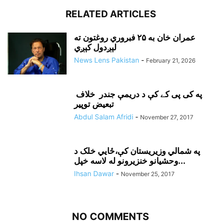
RELATED ARTICLES
عمران خان به ۲۵ فبروري روغتون ته
لېږدول کېږي
News Lens Pakistan
-
February 21, 2026
په کی پی کے کې د دريمې جندر خلاف
تبعيض توپير
Abdul Salam Afridi
-
November 27, 2017
په شمالي وزيريستان کې،ځايي خلک د
وحشيانو خنزيرونو له لاسه خپل...
Ihsan Dawar
-
November 25, 2017
NO COMMENTS