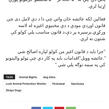
اړتيا لري.
فعالين لکه عائشه خان وائي چې دا د دې لامل دی چې
قانون اوږدې مودې د دې مخنيوي اغيزه له لاسه
ورکړي.برسيره پر دې،د قانون مناسب پلي کولو کې
شتون نه لري.
“جزا بايد د قانون اغيز من کولو لپاره اصالح شي
“.عائشه وويل”اقدامات بايد په کار دي چې ټولو واليتونو
کې په سمه توګه پلي شي “
TAGS
Animal Rights
dog bites
Luck Animal Protection Shelter
Peshawar
Sanctuary
Strays Dogs