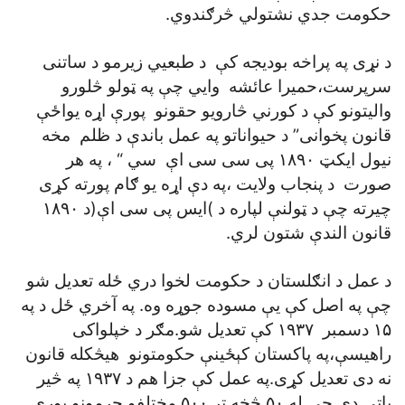
حکومت جدي نشتولي څرګندوي.
د نړی په پراخه بوديجه کې د طبعيي زيرمو د ساتنی
سرپرست،حميرا عائشه وايي چې په ټولو څلورو
واليتونو کې د کورني څارويو حقونو پورې اړه يواځې
قانون پخوانی” د حيواناتو په عمل باندې د ظلم مخه
نيول ايکټ ۱۸۹۰ پی سی سی اې سي “ ، په هر
صورت د پنجاب ولايت ،په دې اړه يو ګام پورته کړی
چيرته چې د ټولنې لپاره د )ايس پی سی اې(د ۱۸۹۰
قانون الندې شتون لري.
د عمل د انګلستان د حکومت لخوا دري ځله تعديل شو
چې په اصل کې يې مسوده جوړه وه. په آخري ځل د په
۱۵ دسمبر ۱۹۳۷ کې تعديل شو.مګر د خپلواکی
راهيسې،په پاکستان کېځينې حکومتونو هيڅکله قانون
نه دی تعديل کړی.په عمل کې جزا هم د ۱۹۳۷ په څير
پاتې دي چې له ۵۰ څخه تر ۵۰۰ مختلفو جرمونو پورې