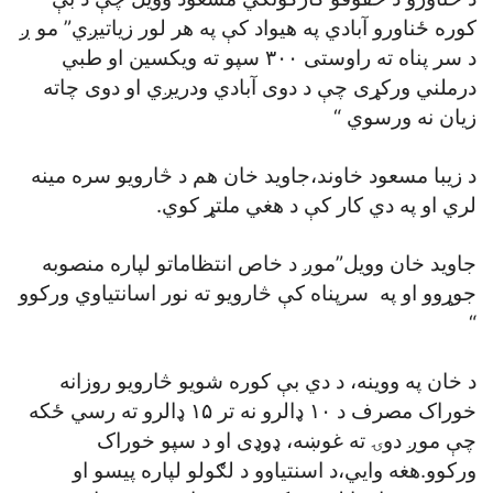
کوره ځناورو آبادي په هيواد کې په هر لور زياتيږي” مو ږ
د سر پناه ته راوستی ۳۰۰ سپو ته ويکسين او طبي
درملني ورکړی چې د دوی آبادي ودريږي او دوی چاته
زيان نه ورسوي “
د زيبا مسعود خاوند،جاويد خان هم د څارويو سره مينه
لري او په دي کار کې د هغي ملتړ کوي.
جاويد خان وويل”موږ د خاص انتظاماتو لپاره منصوبه
جوړوو او په سرپناه کې څارويو ته نور اسانتياوي ورکوو
“
د خان په ووينه، د دي بې کوره شويو څارويو روزانه
خوراک مصرف د ۱۰ ډالرو نه تر ۱۵ ډالرو ته رسي ځکه
چې موږ دوۍ ته غوښه، ډوډی او د سپو خوراک
ورکوو.هغه وايي،د اسنتياوو د لګولو لپاره پيسو او