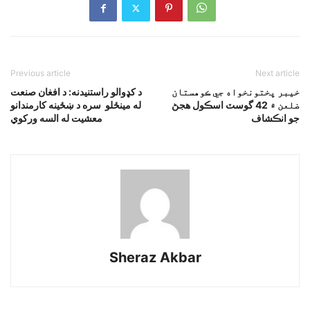
Previous article
Next article
خيبر پختونخواه جي ڪوهستان
د کډوالو راستنيدنه: د افغان صنعت
ضلعن ۾ 42 گوسٽ اسڪول هجڻ
له مينځلو سره د ښځينه کارمندانو
جو انڪشاف
معشيت له السه ورکوي
Sheraz Akbar