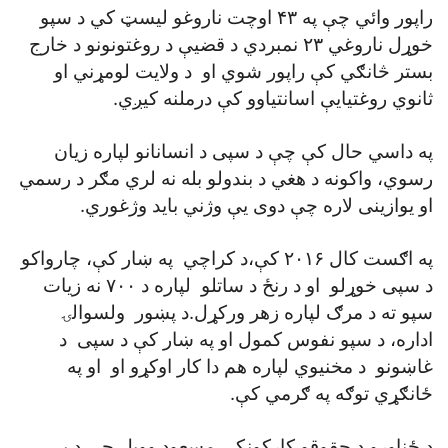
راپور وائي چې په ۴۳ اوچت ناروغو ليسټ کي د سپو
خوړل ناروغي ۲۳ نمبردي د قضيې د روغتونونو د خارج
بستر څانګي کې راپور شوي او د ولايت لومړني او
ثانوي روغتيايې اسانتياوو کې درملنه کيږي.
په داسي حال کې چې د سپی د انسانانو لپاره زيان
رسوي، واکونه د هغي د بندولو بله نه لري مګر د رسمي
او يوازينی لاره چې دوی يې وژني بايد وژغوري.
په اګست کال ۲۰۱۶ کې،د کراچي په ښار کې، چارواکو
د سپی خوړلو او د رنځ د ساتلو لپاره د ۷۰۰ نه زيات
سپو ته د مرګ لپاره زهر ورکړل.د پښور ولسوالۍ
اداره، د سپو نفوس کمول او په ښار کې د سپی د
غاښونو د مخنيوي لپاره هم دا کار اوکړو او او په
ځانګړي توګه په ګرمي کې.
د ځناورو د حقوقو کارکونکي مسعود وويل چې د بې