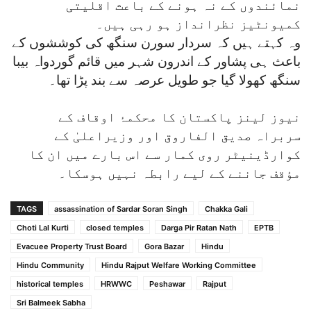
نمائندوں کے نہ ہونے کے باعث اقلیتی
کمیونٹیز نظرانداز ہو رہی ہیں۔
وہ کہتے ہیں کہ سردار سورن سنگھ کی کوششوں کے
باعث ہی پشاور کے اندرون شہر میں قائم گوردواہ بیبا
سنگھ کھولا گیا جو طویل عرصہ سے بند پڑا تھا۔
نیوز لینز پاکستان کا محکمۂ اوقاف کے
سربراہ صدیق الفاروق اور وزیراعلیٰ کے
کوارڈینیٹر روی کمار سے اس بارے میں ان کا
مؤقف جاننے کے لیے رابطہ نہیں ہوسکا۔
TAGS
assassination of Sardar Soran Singh
Chakka Gali
Choti Lal Kurti
closed temples
Darga Pir Ratan Nath
EPTB
Evacuee Property Trust Board
Gora Bazar
Hindu
Hindu Community
Hindu Rajput Welfare Working Committee
historical temples
HRWWC
Peshawar
Rajput
Sri Balmeek Sabha