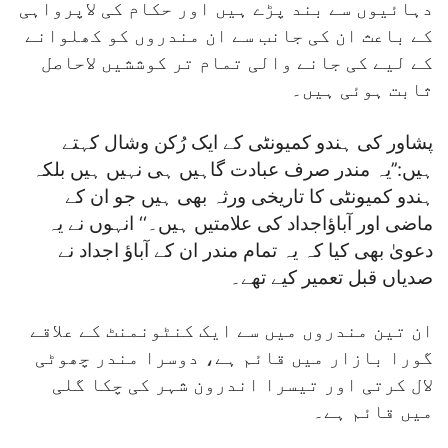
دہائیوں سے بند پڑے ہیں اور حکام کی لاپرواہی
کے باعث ان کی جانب سے ان مندروں کو کھلوانے
کے لیے کی جانے والی تمام تر کوششیں لاحاصل
ثابت ہوئی ہیں۔
پشاور کی ہندو کمیونٹی کے ایک رُکن وشال کہتے
ہیں:’’یہ مندر صرف عبادت گاہیں ہی نہیں ہیں بلکہ
ہندو کمیونٹی کا تاریخی ورثہ بھی ہیں جو ان کے
ماضی اور آباؤاجداد کی علامتیں ہیں۔‘‘ انہوں نے یہ
دعویٰ بھی کیا کہ یہ تمام مندر ان کے آباؤ اجداد نے
صدیاں قبل تعمیر کیے تھے۔
ان تین مندروں میں سے ایک کنٹونمنٹ کے علاقے
گورا بازار میں قائم ہے، دوسرا مندر چھوٹی
لال کرتی اور تیسرا اندرون شہر کی چکا گلی
میں قائم ہے۔