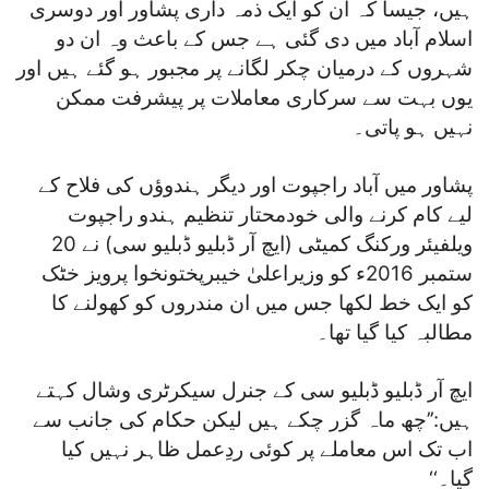
ہیں، جیسا کہ ان کو ایک ذمہ داری پشاور اور دوسری
اسلام آباد میں دی گئی ہے جس کے باعث وہ ان دو
شہروں کے درمیان چکر لگانے پر مجبور ہو گئے ہیں اور
یوں بہت سے سرکاری معاملات پر پیشرفت ممکن
نہیں ہو پاتی۔
پشاور میں آباد راجپوت اور دیگر ہندوؤں کی فلاح کے
لیے کام کرنے والی خودمحتار تنظیم ہندو راجپوت
ویلفیئر ورکنگ کمیٹی (ایچ آر ڈبلیو ڈبلیو سی) نے 20
ستمبر 2016ء کو وزیراعلیٰ خیبرپختونخوا پرویز خٹک
کو ایک خط لکھا جس میں ان مندروں کو کھولنے کا
مطالبہ کیا گیا تھا۔
ایچ آر ڈبلیو ڈبلیو سی کے جنرل سیکرٹری وشال کہتے
ہیں:’’چھ ماہ گزر چکے ہیں لیکن حکام کی جانب سے
اب تک اس معاملے پر کوئی ردِعمل ظاہر نہیں کیا
گیا۔‘‘