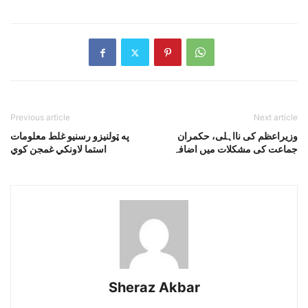
Previous article
Next article
وزیراعظم کی نااہلی، حکمران
په ټولنيزو رسنيو غلط معلومات
جماعت کی مشکلات میں اضافہ
استما لاونکي غمجن کوي
Sheraz Akbar