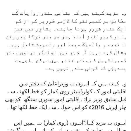
وہ مزید کہتے ہیں کہ مقامی ہندو روایات کے
مطابق ہر کمیونٹی کا لازمی طورپر کم از کم
ایک مندر ضرور ہونا چاہئے۔ پشاور میں تین
ہندو کمیونٹیز آباد ہیں جن میں درگا پیر رتن
ناتھ، سر بالمیک سبھا اور راجپوت شامل ہیں۔
وشال کہتے ہیں کہ شہر میں اولذکر دونوں ہندو
کمیونٹیوں کے مندر قائم ہیں لیکن راجپوت
ہندوؤں کا کوئی مندر نہیں ہے۔
وہ کہتے ہیں کہ انہوں نے وزیراعلیٰ کے دفتر میں
اقلیتی امور کے کوارڈینیٹر روی کمار کو خط لکھنے سے
قبل سابق وزیر برائے اقلیتی امور سورن سنگھ کو بھی
چار اپریل 2016ء کو اس حوالے سے ایک خط لکھا تھا۔
انہوں نے مزید کہا:’’انہوں (روی کمار) نے ہمیں اس
حوالے سے تعاون کی یقین دہانی کروائی اور ہم گزشتہ