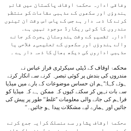
وفاقی ادارہ محکمۂ اوقاف پاکستان میں قائم
ہندوؤں اور سکھوں کے مذہبی مقامات کو منتظم
کرنے کا ذمہ دار ہے جس کے پاس اس وقت ان تینوں
مندروں کا کوئی ریکارڈ موجود نہیں ہے۔
ادارہ تقسیم کے وقت ہندوستان ہجرت کر جانے
والے ہندوؤں اور سکھوں کے تعلیمی، فلاحی یا
مذہبی اداروں کی دیکھ بھال کا ذمہ دار ہے ۔
محکمۂ اوقاف کے ڈپٹی سیکرٹری فراز عباس نے
مندروں کی بندش پر کوئی تبصرہ کرنے سے انکار کرتے
ہوئے کہا:’’ہم ان حساس موضوعات کے بارے میں میڈیا
سے بات نہیں کر سکتے کیوں کہ ممکن ہے کہ میڈیا کو
فراہم کی جانے والی معلومات ’’غلط‘‘ طور پر پیش کی
جائیں اور ہمارے لیے مشکلات پیدا ہو جائیں۔‘‘
محکمۂ اوقاف پشاور سے منسلک کرایہ جمع کرنے
کے ذمہ دار محمد عابد نے نیوز لینز پاکستان