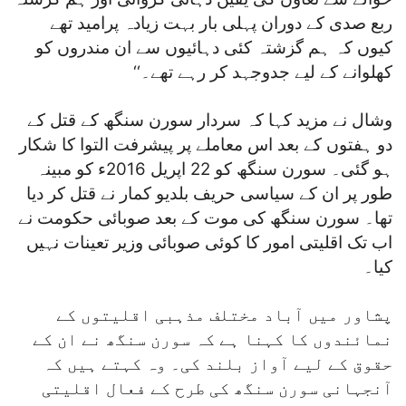
ربع صدی کے دوران پہلی بار بہت زیادہ پرامید تھے
کیوں کہ ہم گزشتہ کئی دہائیوں سے ان مندروں کو
کھلوانے کے لیے جدوجہد کر رہے تھے۔‘‘
وشال نے مزید کہا کہ سردار سورن سنگھ کے قتل کے
دو ہفتوں کے بعد اس معاملے پر پیشرفت التوا کا شکار
ہو گئی۔ سورن سنگھ کو 22 اپریل 2016ء کو مبینہ
طور پر ان کے سیاسی حریف بلدیو کمار نے قتل کر دیا
تھا۔ سورن سنگھ کی موت کے بعد صوبائی حکومت نے
اب تک اقلیتی امور کا کوئی صوبائی وزیر تعینات نہیں
کیا۔
پشاور میں آباد مختلف مذہبی اقلیتوں کے
نمائندوں کا کہنا ہے کہ سورن سنگھ نے ان کے
حقوق کے لیے آواز بلند کی۔ وہ کہتے ہیں کہ
آنجہانی سورن سنگھ کی طرح کے فعال اقلیتی