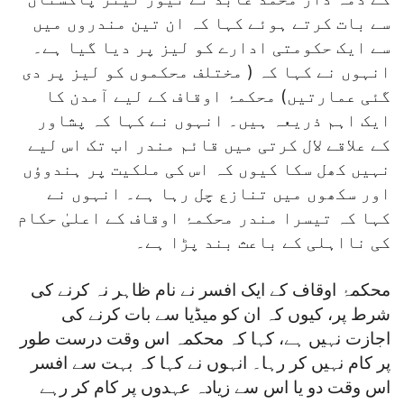
سے بات کرتے ہوئے کہا کہ ان تین مندروں میں
سے ایک حکومتی ادارے کو لیز پر دیا گیا ہے۔
انہوں نے کہا کہ ( مختلف محکموں کو لیز پر دی
گئی عمارتیں) محکمۂ اوقاف کے لیے آمدن کا
ایک اہم ذریعہ ہیں۔ انہوں نے کہا کہ پشاور
کے علاقے لال کرتی میں قائم مندر اب تک اس لیے
نہیں کھل سکا کیوں کہ اس کی ملکیت پر ہندوؤں
اور سکھوں میں تنازع چل رہا ہے۔ انہوں نے
کہا کہ تیسرا مندر محکمۂ اوقاف کے اعلیٰ حکام
کی نااہلی کے باعث بند پڑا ہے۔
محکمۂ اوقاف کے ایک افسر نے نام ظاہر نہ کرنے کی
شرط پر، کیوں کہ ان کو میڈیا سے بات کرنے کی
اجازت نہیں ہے، کہا کہ محکمہ اس وقت درست طور
پر کام نہیں کر رہا۔ انہوں نے کہا کہ بہت سے افسر
اس وقت دو یا اس سے زیادہ عہدوں پر کام کر رہے