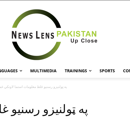
NGUAGES
MULTIMEDIA
TRAININGS
SPORTS
CO
په ټولنيزو رسنيو غلط معلومات استما لاونکي غ
په ټولنيزو رسنيو 