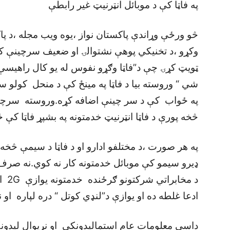
په فاټا کې د موبائل انټرنيټ غير رابطې
څو ورځې وړاندې پاکستان نواز ،يوه ويب مجله ،د پاک
وکړو ،د تخنيکي پوهې نشتوالۍ او ضعيف سرچينې کا
شي “ وروسته بيا د فاټا په مينځ کې د منحل کولو سرچ
څخه پورې د فاټا انټرنيټ خدمتونه په بشپړ فاټا ک
په هر صورت ،د مختلفو ادارو او د فاټا د سيمې څخ
ادعا غلطه ده او يوازې د”لنډي کوتل “ دره لپاره او نه
داسي معلومات عام استماليدونکي او نړيوال ليدونک