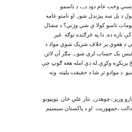
اوسنې وخت عام دود دۍ، د ناسمو
 د بل ښه پيژندل شوۍ او نامتو عامه
لومات تاسو کولا ي شي وژني؟ د مشال
ې تازه ده. دا په څرګنده توګه غير
 کې د هغوي پر خلاف شريک شوي مواد د
 فيس بک حساب لرې شوۍ. مګر آن لائن
ځ پريکړه وکړي.له دې امله هغه ګوټ چې
 د موادو تر شا د حقيقت پلټنه ونه
رو وزير ،چوهدرۍ نثار علي خان ټويټونو
دالت ،جمهوريت او د پاکستان سيسټم