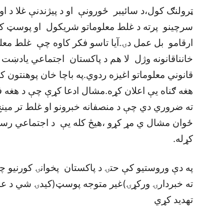
ټرولنګ کول،د سائيبر ځورونې او د پيژندنې غلا د 
سرچينو پرته د غلط معلوماتو شريکول او پوسټ کول
ارقامو بل عمل دۍ.آيا تاسو فکر کاوه چې غلط مع
خانناقانونه وژل لا هم د پاکستان اجتماعي يادښت ک
قانوني معلوماتو اغيزه ردوي.په باچا خان پوهنتون
هغه ګناه يې اعلان کړه.مشال ادعا کړې چې د هغه
ته ضروري دي چې د منصفانه خبرونو او غلط تر مين
ځوان مشال ي مړ کړو ،هيڅ کله يې د اجتماعي رسنيو
کړله.
په دې وروستيو کې حتۍ د پاکستان پخوانۍ کورنيو چا
ته خبردارۍ ورکړۍ)غير متوجه پوسټ(کيدۍ شي د ع
تهديد کړي