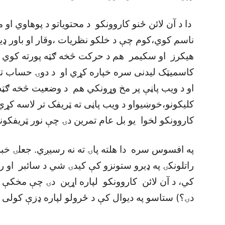
دا د آن لائن ځنو کاروونکو د محتوياتو د پوهاوي او من
ناسم کوي،کوم چې د خلکو نظريات ،وقار او باور ډي
هيکرز او سکيمر هم د حرکت څخه ګټه پورته کوي 
کاسميټک ليدنی سره خپاره کړي او د دوۍ حساب ته ا
او د ويب پاڼې پر مخ وړونکي هم د وضعيت څخه ګټه 
کليکونو،خوښيواو د ويب پاڼی ته ټريفک تر لاسه کړي
کاروونکو لخوا يو بل عام تمرين دۍ چې نور ټريفکو
په افسوس سره دا هلته پاۍ ته نه رسيږي. جعلۍ خبر
راتلونکۍ په ډيرو ستونزو کې کيدۍ شي د سائبر او ر
کي، د آن لائن کاروونکو لپاره اړين دۍ چې مخک
دۍ؟) ستاسو په ديوال کې د ځرولو لپاره ډزې کولی ش