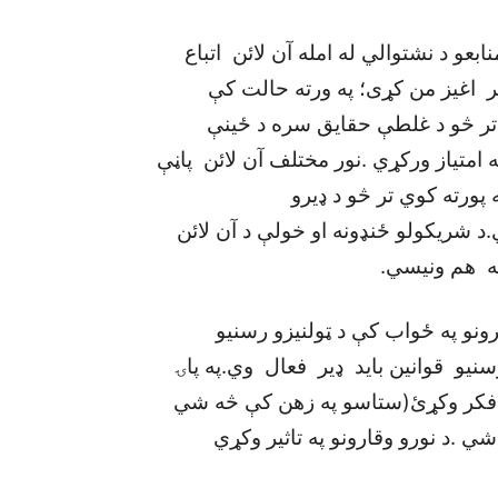
ابعو د نشتوالي له امله آن لائن اتباع
ر اغيز من کړی؛ په ورته حالت کې
تر څو د غلطې حقايق سره د ځينې
متياز ورکړي .نور مختلف آن لائن پاڼې
پورته کوي تر څو د ډيرو
.د شريکولو ځنډونه او خولې د آن لائن
نه هم ونيسي.
ونو په ځواب کې د ټولنيزو رسنيو
سنيو قوانين بايد ډير فعال وي.په پاۍ
ې فکر وکړئ(ستاسو په زهن کې څه شي
ي .د نورو وقارونو په تاثير وکړي