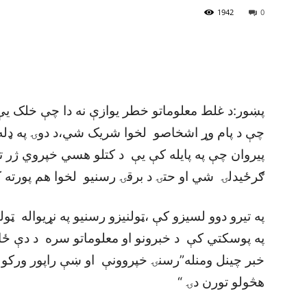
1942
0
پښور:د غلط معلوماتو خطر يوازې نه دا چې خلک يې پ
چې د پام وړ اشخاصو لخوا شريک شي،د دوۍ په ډله اي
پيروان چې په پايله کې يې د کتلو هسي خپروي ژر
ګرځيدلۍ شي او حتۍ د برقۍ رسنيو لخوا هم پورته
په تيرو دوو لسيزو کې ،ټولنيزو رسنيو په نړيواله ټ
په پوسکتي کې د خبرونو او معلوماتو سره د دې 
خبر چينل ومنله”رسنۍ خپروونې او ښې راپور ورکول
هڅولو تورن دۍ “