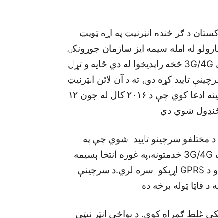
ستان د ګر ځنده انټرنيټ په اړه ټويټ
رولو له امله سيمه ايز سازمان جوړونکۍ
ټويټ کړۍ چې د”فاټا وګړو نفوس له يو کال راهيسې 3G/4G څخه راپديخوا له دي ځايه و تړل
ينې تاييد کړه دوۍ ته د آن لائن انټرنيټ
په ځواب کې د سر چينې اضافه کړه.وروسته سرچينه ادعا کوي چې د ۲۰۱۶ کال له جون ۱۲
ې ځنډول شوي دي
ه د مختلفو سرچينو تاييد شوي چې په
ډيرو سيمو کې موبائل خدمتونه کار نه کوي.نه صرف 3G/4G خدمتونه،په غوره انتخا ېسيمه
د مخابراتي شرکتونو ګرځنده خدمتونه يوازې 2G او د GPRS اړيکو سره لري.د سرچينې
 د فاټا ټوله برخه ده
ي غلط ګمراه کوي. د يواځې انټر نيټي