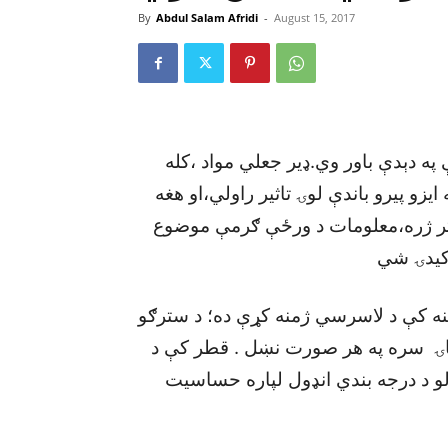
By
Abdul Salam Afridi
-
August 15, 2017
ه دېدې باور وي.ډير جعلي مواد ،کله
زو پيرو باندې لوۍ تاثير راولي،او هغه
 تر ژره،معلومات د ورځې ګرمې موضوع
 کيدۍ شي
ولنه کې د لاسرسي ژمنه کړې ده؛ د سترګو
ځاۍ سره په هر صورت نښل . قطر کې د
و د درجه بندي انډول لپاره حساسيت