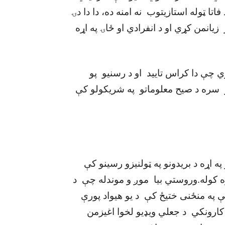
اتا ټوله استازيتوب نه امنه ده، دا دا دۍ
انمن کړي او د انفرادي او ځاۍ په اړه
ي چې دا کراس تاييد او د رسنيو پو
ره د صيح معلوماتو په شريکولو کې
په اړه د بريدونو په ټولنيزو رسينو کې
ه کوله.وروستي بيا موږ و موندله چې د
 په منځنی ختيځ کې د يو هيواد پورې
ن کارونکي د جعلي ويډيو لخوا اغيزمن