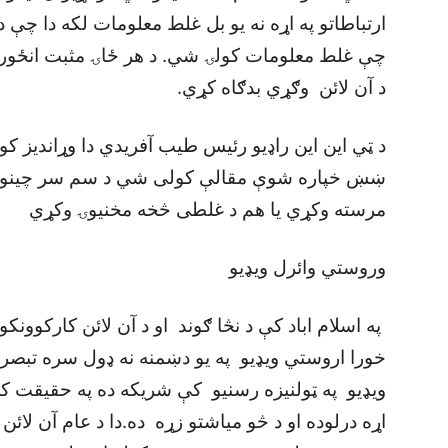
ارتباطاتو په اړه نه يو بل غلط معلومات لکه دا چې د ف
چې غلط معلومات کولۍ شي. د هر ځاۍ مثبت انځور زي
د آن لائن وګړي بدګاه کړي.
د ټي اين اين راډيو رئيس طيب آفريدي دا وړانديز کو
ښښ خپاره شوې مقالې کولی شي د سم سر چينو س
مرسته وکړي يا هم د غلطی څخه مخنيوۍ وکړي
وروستي وائرل ويډيو
په اسلام اباد کې د نڅا ګوند او د آن لائن کارکوونکو 
خورا اروستي ويډيو په يو دښمنه نه ډول سره تبصر
ويډيو په ټولنيزه رسنيو کې شريکه ده په حقيقت کې
اړه درلوده او د څو مياشتو زړه ده.دا د عام آن لائ