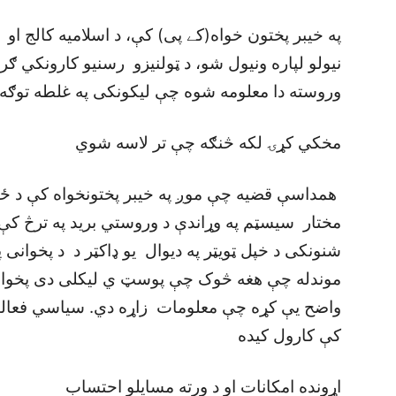
په خيبر پختون خواه(کے پی) کې، د اسلاميه کالج او
نيولو لپاره ونيول شو، د ټولنيزو رسنيو کارونکي ګ
وروسته دا معلومه شوه چې ليکونکی په غلطه توګه
مخکي کړۍ لکه څنګه چې تر لاسه شوي
همداسې قضيه چې موږ په خيبر پختونخواه کې د ځين
مختار سيسټم په وړاندې د وروستي بريد په ترڅ کې
شنونکی د خپل ټويټر په ديوال يو ډاکټر د د پخوان
موندله چې هغه څوک چې پوسټ ي ليکلی دی پخوانی و
واضح يې کړه چې معلومات زاړه دي. سياسي فعاليتو
کې کارول کيده
اړونده امکانات او د ورته مسايلو احتساب