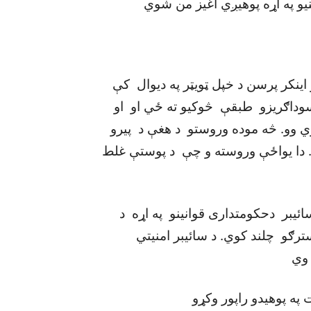
يو په اړه پوهيږي اغيز من شوي
اينکر پرسن د خپل ټويټر په ديوال کې
سوداګريزو طبقې څوکيو ته ځي او او
ي وو. څه موده وروستو د هغې د پيرو
 دا يواځې وروسته و چې د پوستې غلط
سائيبر دحکومتداری قوانينو په اړه د
ترګو چلند کوي. د سائيبر امنيتي
 وي
په پوهيدو راپور وکړو