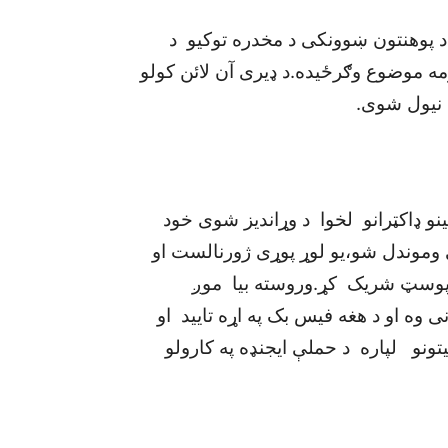
 د پوهنتون ښوونکی د مخدره توکيو د
رمه موضوع وګرځيده.د ډيری آن لائن کولو
 نيول شوی.
و ډاکټرانو لخوا د وړانديز شوی خود
 وموندل شو،يو لوړ پوړی ژورنالست او
ی پوسټ شريک کړ.وروسته بيا موږ
ه او د هغه فيس بک په اړه تاييد او
نو لپاره د حملې ايجنډه په کارولو