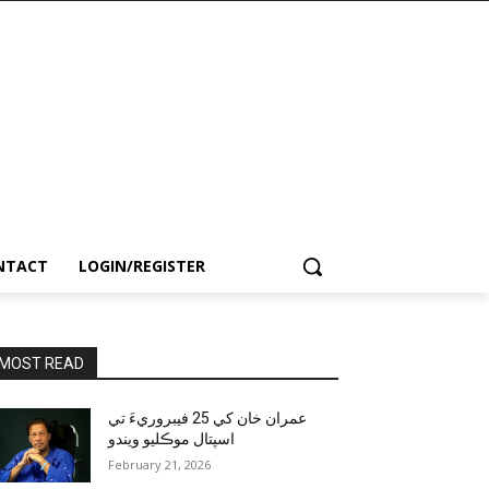
NTACT
LOGIN/REGISTER
MOST READ
عمران خان کي 25 فيبروريءَ تي
اسپتال موڪليو ويندو
February 21, 2026