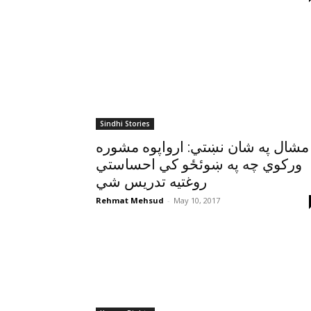
Sindhi Stories
مشال په شان نښتي: ارواپوه مشوره
ورکوي چه په ښوئځو کي احساستي
روغتيه تدريس شي
Rehmat Mehsud
-
May 10, 2017