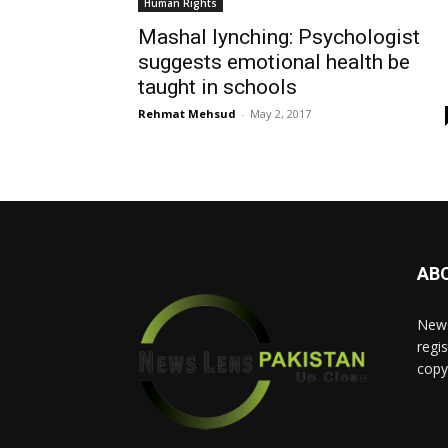
Human Rights
Mashal lynching: Psychologist
suggests emotional health be
taught in schools
Rehmat Mehsud
-
May 2, 2017
AB
News
regis
copy