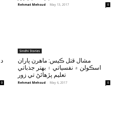
Rehmat Mehsud
-
May 13, 2017
0
Sindhi Stories
مشال قتل ڪيس: ماهرن پاران
د 
اسڪولن ۾ نفسياتي ۽ بهتر جذباتي
تعليم پڙهائڻ تي زور
Rehmat Mehsud
-
May 6, 2017
0
0