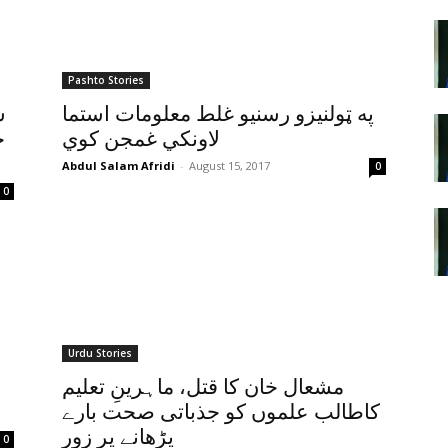
Pashto Stories
په ټولنيزو رسنيو غلط معلومات استما
س
لاونکي غمجن کوي
ج
Abdul Salam Afridi
-
August 15, 2017
0
0
Urdu Stories
مشعال خان کا قتل، ماہرینِ تعلیم
کاطالب علموں کو جذباتی صحت بارے
پڑھانے پر زور
0