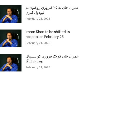
عمران خان به ۲۵ فبروري روغتون ته
لېږدول کېږي
February 21, 2026
Imran Khan to be shifted to
hospital on February 25
February 21, 2026
عمران خان کو 25 فروری کو ہسپتال
بھیجا جائے گا
February 21, 2026