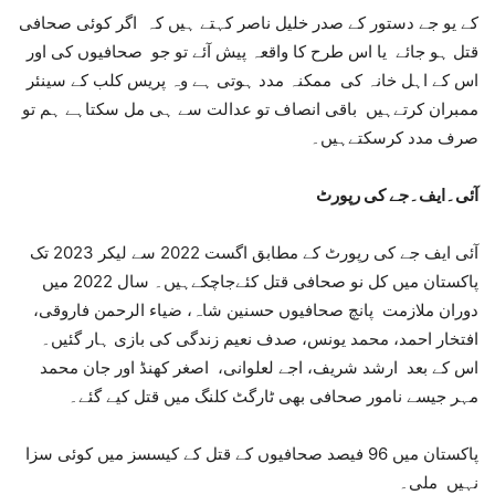
کے یو جے دستور کے صدر خلیل ناصر کہتے ہیں کہ اگر کوئی صحافی
قتل ہو جائے یا اس طرح کا واقعہ پیش آئے تو جو صحافیوں کی اور
اس کے اہل خانہ کی ممکنہ مدد ہوتی ہے وہ پریس کلب کے سینئر
ممبران کرتےہیں باقی انصاف تو عدالت سے ہی مل سکتاہے ہم تو
صرف مدد کرسکتےہیں۔
آئی۔ایف۔جے کی رپورٹ
آئی ایف جے کی رپورٹ کے مطابق اگست 2022 سے لیکر 2023 تک
پاکستان میں کل نو صحافی قتل کئےجاچکےہیں۔ سال 2022 میں
دوران ملازمت پانچ صحافیوں حسنین شاہ، ضیاء الرحمن فاروقی،
افتخار احمد، محمد یونس، صدف نعیم زندگی کی بازی ہار گئیں۔
اس کے بعد ارشد شریف، اجے لعلوانی، اصغر کھنڈ اور جان محمد
مہر جیسے نامور صحافی بھی ٹارگٹ کلنگ میں قتل کیے گئے۔
پاکستان میں 96 فیصد صحافیوں کے قتل کے کیسسز میں کوئی سزا
نہیں ملی۔