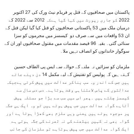
پاکستان میں صحافیوں کے قتل پر فریڈم نیٹ ورک کی 27 اکتوبر
2022 کو جاری رپورٹ میں کہا گیا ہےکہ 2012 سے 2022 کے
درمیان ملک میں 53 پاکستانی صحافیوں کو قتل کیا گیا لیکن قتل کے
ان 53 واقعات میں سے صرف دو کیسسز میں مجرموں کو سزا
سنائی گئی۔ بقیہ 96 فیصد مقدمات میں مقتول صحافیوں اور ان کے
سوگوار خاندانوں کو انصاف نہیں ملا۔
ملزمان کو سزائیں نہ ملنے کے حوالے سے ایس پی الطاف حسین
کہتے ہیں کہ پولیس کو تفتیش کے لیے مکمل 14 دن دیئے جاتے
ہیں جس کے اندر وہ سب بناکر عدالت میں پیش کرتی ہےجبکہ
عدالتوں کے پاس لامتناہی وقت ہوتاہے۔ دس دس سال سے
کیسسز چلتے ہیں ۔پھر اس میں سب سے بڑا جو مسئلہ پیش
آتاہے گواہ عدالت میں جب پیش ہوتے ہیں تو وہ ایک ہی جگہ
پر موجود ہوتے ہیں یعنی وہی ملزم بھی کھڑا ہوتا ہے اور
گواہ بھی نہ کہیں بیٹھنے کی نہ ٹھرنے کی جگہ ہوتی ہے
ایک گواہ عدالت میں جب پیش ہوتاہے تو ملزمان کی جانب