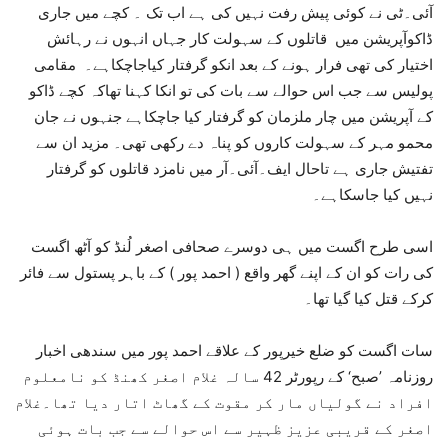
آئی۔ٹی نے کوئی پیش رفت نہیں کی ہے اب تک ۔ کچے میں جاری
ڈاکوآپریشن میں قاتلوں کے سہولت کار جہاں انہوں نے رہائش
اختیار کی تھی فرار ہونے کے بعد انکو گرفتار کیاجاچکاہے۔ مقامی
پولیس سے جب اس حوالے سے بات کی تو انکا کہنا تھاکہ کچے ڈاکو
کے آپریشن میں چار ملزمان کو گرفتار کیا جاچکاہے جنہوں نے جان
محمو مہر کے سہولت کاروں کو پناہ دے رکھی تھی۔ مزید ان سے
تفتیش جاری ہے تاحال ایف۔آئی۔آر میں نامزد قاتلوں کو گرفتار
نہیں کیا جاسکاہے۔
اسی طرح اگست میں ہی دوسرے صحافی اصغر لُنڈ کو آٹھ اگست
کی رات کو ان کے اپنے گھر واقع ( احمد پور ) کے باہر پستول سے فائر
کرکے قتل کیا گیا تھا۔
سات اگست کو ضلع خیرپور کے علاقے احمد پور میں سندھی اخبار
روزنامہ ’صبح‘ کے رپورٹر 42 سالہ غلام اصغر کھنڈ کو نامعلوم
افراد نے گولیاں مار کر مقوت کے گھاٹ اتار دیا تھا۔غلام
اصغر کے قریبی عزیز ظہیر سے اس حوالے سے جب بات ہوئی