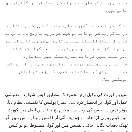
سے وہی پر ان کو جان سے مارنے کی دھمکیاں اورگالیاں دی
جاتی ہیں۔
ان کا کہنا تھا کہ “صبح سے ایک بندہ گواہی کےلیے آتاہے
دن جب گزرنے کو ہوتاہے تو کیس کو مزید تاریخ دی جاتی ہے
گواہ کا بیان قلمبند نہیں ہوتاہے اس طرح ہوتاہے اس میں
بہت وقت گزر جاتاہے چار پیشیوں کے بعد گواہ کورٹ آنا
بھی پسند نہیں کرتاہے ہمارے سسٹم میں بہت ساری
خرابیاں ہیں جنہیں درست کرنے کی ضرورت ہے ۔ اگر بروقت
گواہ کا بیان لیا جائے اور کیس آگے بڑھے تو آسانی
ہوسکتی ہے”۔
سپریم کورٹ کی وکیل ارم محمود کے مطابق کیس شواہد ، تفتیشی
عمل اور گواہ پر انحصار کرتاہے۔ ہمارا پولیس کا تفتیشی نظام ذیاہ
موثر نہیں ہے جس کی وجہ سے مجرم بچ جاتےہیں اصل میں کورٹ
میں کیس وہی لڑا جاتاہے جو ایف آئی آر کا متن ہوتاہے اس میں اگر
ٹھیک دفعات لگائی جائے ، تفتیش میں اور گواہ مضبوط ہو تو کیس