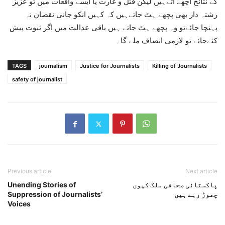
کے نتائج اچھے آتےہیں لیکن قتل و غارت یا ایسے واقعات میں تو عزیز
رشتہ دار بھی پچھے ہٹ جاتےہیں کہ کہیں انکو جانی نقصان نہ
پہنچا جائےتو وہ پچھے ہٹ جاتے ہیں باقی عدالت میں اگر ثبوت پیش
کئےجائے تو لازمی انصاف ملے گا۔
TAGS
journalism
Justice for Journalists
Killing of Journalists
safety of journalist
Previous article
Next article
پاکستانی صحافی ملک کیوں
Unending Stories of
چھوڑ رہے ہیں
Suppression of Journalists’
Voices