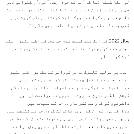
توانکا کہنا تھا کہ “ہم نے خود ایف۔آئی۔آر کٹوائی تھی
جس میں ان ملزمان کو نامزد کیا تھا ۔ قتل میں ملوث ایک
ملزم فرار ہوگیا تھا جبکہ ایک گرفتار ہےاب کورٹ میں
کیس چلے گا فلحال تو کوئی انصاف نہیں ملا ہے”۔
سال 2022 کی ایک بند قسمت صبح جب صحافی اطہرمتین اپنے
بچوں کو سکول چھوڑنےکےلیے گھر سے نکلا لیکن پھر زندہ
لوٹ کر نہ آیا ۔
ایس۔پی پولیس گلبرگ طاہر نورانی کے مطابق اطہر متین
اپنے بچوں کو اسکول چھوڑنے کر گھر جارہے تھے ۔اس
دورانموٹر سائیکل سوار دو افراد نے انہیں روکنے کی
کوشش ۔اطہر متین نہ روکے انہوں نے مزاحمت کی اور
ڈاکوئوں کو کار سے ٹکر ماری۔ جس کے نتیجے میں
دوڈاکوئوں نے ان کے اوپر فائرنگ کردی جس کے نتیجے میں
وہ جاں بحق ہوگئے۔ ایس۔ایس۔پی معروف عثمان کے مطابق
اطہر متین کا واقعہ نارتھ ناظم آباد میں پیش آیا تھا