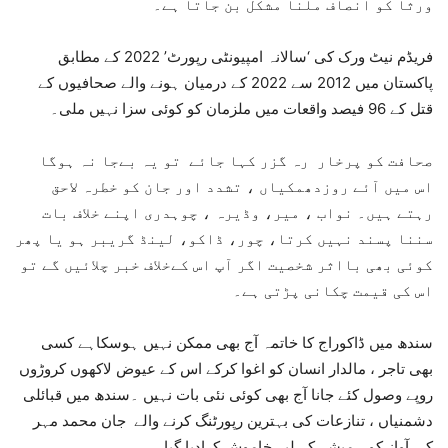
ورثا کو انصاف ملنا مشکل بن جاتا ہے۔
فریڈم نیٹ ورک کی ‘سالانہ امپیونٹی رپورٹ’ 2022 کے مطابق
پاکستان میں 2012 سے 2022 کے درمیان ہونے والے صحافیوں کے
قتل کے 96 فیصد واقعات میں ملزمان کو کوئی سزا نہیں ملی۔
صحافت کو پرخار رہ گزر کہا جائے تو یہ بےجا نہ ہوگا
اس میں آئے روزدھمکیاں ، تشدد اور جان کو خطرہ لاحق
رہتے ہیں۔ نواب ، میر، وڈیرہ ، چوہدری اپنے خلاف بات
سننا پسند نہیں کرتا، چور، ڈاکو، لینڈ گریبر ہو یا پھر
کوئی بھی بااثر شخصیت اگر آپ اس کےخلاف خبر چلائیں گے تو
اس کی قیمت چکانی پڑتی ہے۔
سندھ میں ڈاکوراج کا خاتمہ آج بھی ممکن نہیں ہوسکاہے کسی
بھی تاجر ، مالدار انسان کو اغوا کرکے اس کے عیوض لاکھوں کروڑوں
روپے وصول کئے جانا آج بھی کوئی نئی بات نہیں ۔سندھ میں قبائلی
دشمنیاں ، تنازعات کی بہترین رپورٹنگ کرنے والے جان محمد مہر
کی آواز کو ہمیشہ کے لیے خاموش کرادیا گیا۔