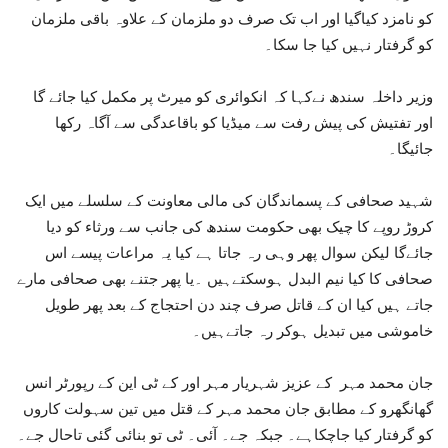
کو نامزد کیاگیا اور اب تک صرف دو ملزمان کے علاوہ باقی ملزمان
کو گرفتار نہیں کیا جا سکا۔
وزیر داخلہ سندھ نےکہا کہ انکوائری کو میرٹ پر مکمل کیا جائے گا
اور تفتیش کی پیش رفت سے میڈیا کو باقاعدگی سے آگاہ رکھا
جائیگا۔
شہید صحافی کے پسماندگان کی مالی معاونت کے سلسلے میں ایک
کروڑ روپے کا چیک بھی حکومت سندھ کی جانب سے ورثاء کو دیا
جائےگا لیکن سوال پھر وہی رہ جاتا ہے کیا یہ مراعات پیسے اس
صحافی کا کیا نیم البدل ہوسکتےہیں ۔یا پھر جتنے بھی صحافی مارے
جاتے ہیں کیا ان کے قاتل صرف چند دن احتجاج کے بعد پھر طویل
خاموشی میں تبدیل ہوکر رہ جاتےہیں۔
جان محمد مہر کے عزیز شہریار مہر اور کے ٹی این کے رپورٹر انس
گھانگھرو کے مطابق جان محمد مہر کے قتل میں تین سہولت کاروں
کو گرفتار کیا جاچکاہے۔ جبکہ جے۔ آئی۔ ٹی تو بنائی گئی تاحال جے۔