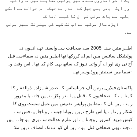
ایک ڈاکو اندرون سندھ میں پولیس مقابلے میں مارا گیا
اور ایک ابھی بھی جیل کے اندر ہے جبکہ اس حوالے سے انکی
اہلیہ سے بات ہوئی تو ان کا کہنا تھا کہ
ڈیڑھ سال ہوگیاہے اب تک کیس کی ہیئرنگ نہیں ہوئی
ہے۔
اطہر متین سنہ 2005 سے صحافت سے وابستہ تھے انہوں نے
پولیٹیکل سائنس میں ایم اے کررکھا تھا اطہر متین نے سماءسے قبل
آج ٹی وی اور اے آر وائی نیوز کے ساتھ بھی کام کیا تھا۔ اس وقت وہ
سما میں سینیئر پروڈیوسر تھے-
پاکستان فیڈرل یونین آف جرنلسٹس کے صدر شہزادہ ذوالفقار کا
کہنا ہے کہ صحافیوں کے قاتل پہلے تو پکڑے نہیں جاتے یا مفرور
رہتے ہیں .ان کے مطابق پولیس تفتیش میں عمل سست روی کا
شکار رہتاہے یا اس طرح نہیں ہوپاتا جیسے ہوناچاہیےجس سے
کیس مزید کمزور ہوجاتا ہے اور ملزم عدالت سے بری ہو جاتے ہیں
.جتنے بھی صحافی قتل ہوے ہیں ان کو اب تک انصاف نہیں ملا .