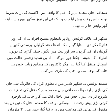
صحافی جان محمد مہر کے قتل کا واقعہ تیرہ اگست کی رات تقریبا
نو بجے اس وقت پیش آیا جب وہ کے ٹی این نیوز سکھر بیورو سے اپنے
گھر واپس جا رہے تھے۔
سکھر کے علاقے کوئنس روڈ پر نامعلوم مسلح افراد نے ان کے اوپر
فائرنگ کر دی۔ بتایا گیا ہے کہ اندھا دھند گولیاں برسائی گئیں یہ
گولیاں ان کی گردن، سر اور پیٹ میں لگیں، جبکہ گاڑی کے دونوں
اطراف کے شیشے چکنا چور ہو گئے۔ انہیں شدید زخمی حالت میں
اسپتال منتقل کیا گیا ہے، مگر ڈاکٹروں کے مطابق زیادہ خون بہہ
جانے کی وجہ سے وہ جان کی بازی ہار گئے۔
سندھ پولیس نے سکھر شہر میں نامعلوم افراد کی فائرنگ سے جان
کی بازی ہارنے والے صحافی جان محمد مہر کے قتل کی تحقیقات
شروع کر دی ہیں۔ جس میں تاحال ایک ماہ گزر جانے کے باوجود
کوئی بڑی پیش رفت نہ ہوسکی، واقعے کا مقدمہ قتل کے تین دن بعد
مقتول کے بھائی کی مدعیت میں درج کیا گیا، جس میں 11 ملزمان