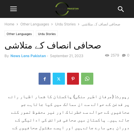
صحافی انصاف کے متلاشی
Urdu Stories
Other Languages
Home
Other Languages
Urdu Stories
صحافی انصاف کے متلاشی
2579
0
By
News Lens Pakistan
-
September 21, 2023
رپورٹ: (عرفان اطہر منگی) پاکستان کا شمار اظہار رائے
پر قدغن کے حوالے سے ان ممالک میں کیا جاتاہے جو
صحافیوں کے حوالے سے خطرناک اور غیر محفوظ تصور کئے
جاتے ہیں۔ پاکستان میں صحافی فرائض کی ادائیگی کے
دوران بھی مارے جاتےہیں اور ایسے مقتول صحافیوں کے