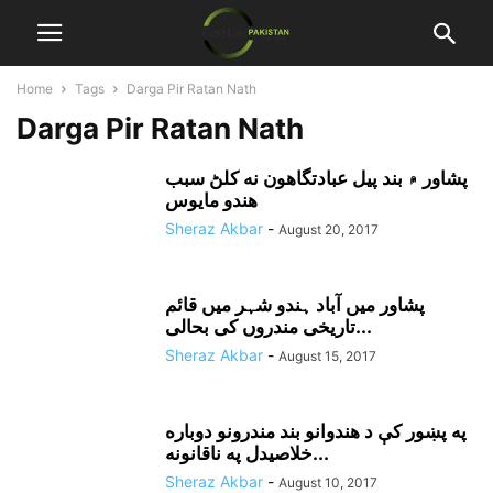
Home
Tags
Darga Pir Ratan Nath
Darga Pir Ratan Nath
پشاور ۾ بند پيل عبادتگاهون نه کلڻ سبب
هندو مايوس
Sheraz Akbar
-
August 20, 2017
پشاور میں آباد ہندو شہر میں قائم
تاریخی مندروں کی بحالی...
Sheraz Akbar
-
August 15, 2017
په پښور کې د هندوانو بند مندرونو دوباره
خلاصيدل په ناقانونه...
Sheraz Akbar
-
August 10, 2017