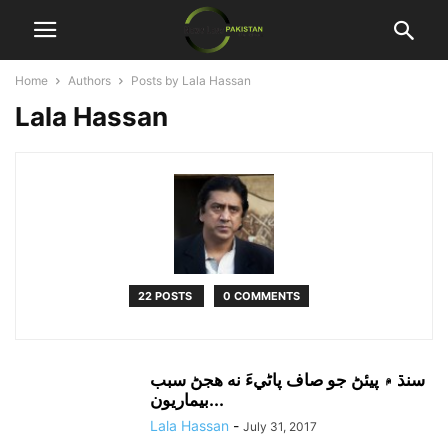
Home
Authors
Posts by Lala Hassan
Lala Hassan
22 POSTS
0 COMMENTS
سنڌ ۾ پيئڻ جو صاف پاڻيءَ نه هجڻ سبب
بيماريون...
Lala Hassan
-
July 31, 2017