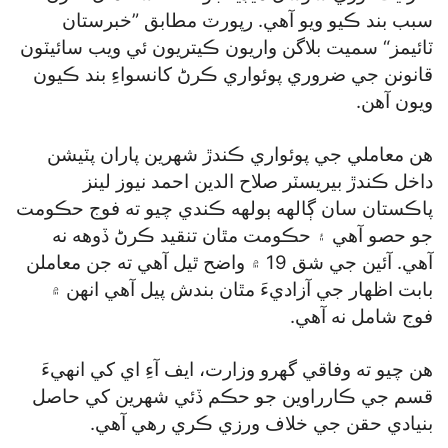
سبب بند ڪيو ويو آهي. رپورٽ مطابق ”خبرستان
ٽائيمز“ سميت بلاگن واريون ڪيتريون ئي ويب سائيٽون
قانونن جي ضروري پوئواري ڪرڻ کانسواءِ بند ڪيون
ويون آهن.
هن معاملي جي پوئواري ڪندڙ شهرين پاران پٽيشن
داخل ڪندڙ بيريسٽر صلاح الدين احمد نيوز لينز
پاڪستان سان ڳالهه ٻولهه ڪندي چيو ته فوج حڪومت
جو حصو آهي ۽ حڪومت مٿان تنقيد ڪرڻ ڏوهه نه
آهي. آئين جي شق 19 ۾ واضح ٿيل آهي ته جن معاملن
بابت اظهار جي آزاديءَ مٿان بندش پيل آهي انهن ۾
فوج شامل نه آهي.
هن چيو ته وفاقي گھرو وزارت، ايف آءِ اي کي انهيءَ
قسم جي ڪارراوين جو حڪم ڏئي شهرين کي حاصل
بنيادي حقن جي خلاف ورزي ڪري رهي آهي.