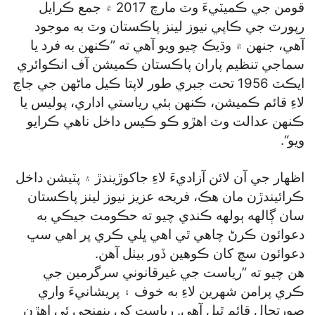
قومن جي ڪميٽيءَ وٽ مارچ 2017 ۾ جمع ڪرايل
رپورٽ جي ڪاپي نيوز لينز پاڪستان وٽ به موجود
آهي، جنهن ۾ وڌيڪ چيو ويو آهي ته ”ڪنهن به فرد يا
سماجي تنظيم پاران پاڪستان ڪميشن آف انڪوائري
ايڪٽ 1956 تحت جبري طور لاپتا ڪيل ماڻهن جي جاچ
لاءِ قائم ڪميشن، ڪنهن ٻئي رياستي اداري، پوليس يا
ڪنهن عدالت وٽ اهڙو ڪو ڪيس داخل ناهي ڪرايو
ويو“.
اظهار جي آن لائن آزاديءَ لاءِ جاکوڙيندڙ ۽ پٽيشن داخل
ڪرائيندڙن مان هڪ، فريحه عزيز نيوز لينز پاڪستان
سان ڳالهه ٻولهه ڪندي چيو ته حڪومت جيڪي به
دعوائون ڪرڻ چاهي ٿي اهي ڀلي ڪري پر اهي سڀ
دعوائون سچ کان ڪوهين ڏور بيٺل آهن.
هن چيو ته ”رياست جي غيرقانوني سرگرمين جي
ڪري پرامن شهرين لاءِ به خوف ۽ پريشانيءَ واري
صورتحال قائم ٿيل آهي. رياست کي پنهنجي ئي اهڙن