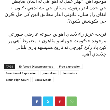
موجود آهن. ”بهتر عمل ته اهو آهي ته اسان ضابطن
جي حدن اندر رهون، مسئلن جي نشاندهي ڪيون ۽
اتفاق راءِ سان، قانوني انداز مطابق انهن کي حل ڪرڻ
جي ڪوشش ڪيون“.
فريحه عزيز راءِ ڏيندي اهو پڻ چيو ته عارضي طور تي
موجوده حڪومت جو پاسو مٿاهون ۽ مضبوط آهي پر
کين ياد رکڻ گھرجي ته تاريخ هميشهه بازي پلٽائي
ڇڏيندي آهي.
TAGS
Enforced Disappearances
Free expression
Freedom of Expression
journalism
Journalists
Sindh High Court
Social Media