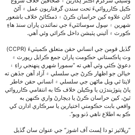
وسيلي سرگرم اڪثر لِکارين ۽ صحافين خلاف شروع
ڪيل ڪارروائيءَ تحت سندن گرفتاريون عمل ۾ آڻڻ
کان علاوه کين حراسان ڪرڻ ۽ ڌمڪائڻ خلاف باشعور
شهرين ۽ سِول سوسائٽيءَ جي نمائندن پاران سنڌ هاءِ
ڪورٽ ۾ آئيني پٽيشن داخل ڪرائي وئي آهي.
گڏيل قومن جي انساني حقن متعلق ڪميٽيءَ (CCPR)
وٽ پاڪستاني حڪومت پاران جمع ڪرايل رپورٽ ۾
دعويٰ ڪئي وئي آهي ته ”سمورا شهري پنهنجي راءِ ۽
خيالن جو اظهار ڪرڻ جي سلسلي ۾ آزاد آهن جڏهن ته
لاپتا ٿي ويل ماڻهن جي سلسلي ۾ انساني حقن خاطر
پاڻ پتوڙيندڙن يا وڪيلن خلاف ڪا به انتقامي ڪارروائي
ٿيڻ، کين حراسان ڪرڻ يا ڊيڄارڻ واري ڪنهن به
واقعي بابت حڪومتي اختيارين يا سرڪاري ادارن کي
ڪو به اطلاع ناهي ڏنو ويو“.
”رپلائيز ٽو دا لِسٽ آف اشوز“ جي عنوان سان گڏيل