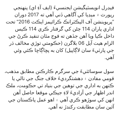
فيڊرل انويسٽيگيشن ايجنسيءَ (ايف آءِ اي) پنهنجي
رپورٽ ۾ ميڊيا کي آگاهي ڏني آهي ته 2017 دوران
”پريوينشن آف اليڪٽرانڪ ڪرائيمز ايڪٽ 2016“ تحت
اداري پاران 114 ڄڻن کي گرفتار ڪري 114 ڪيس
داخل ڪيا ويا آهن جڏهن ته فوج مٿان تنقيد ڪرڻ جي
الزام هيٺ آيل 06 بلاگرن (حڪومتي توڙي مخالف ڌر
جي پارٽيءَ سان لاڳاپيل) کان به پڇاڳاڇا ڪئي وئي
آهي.
سول سوسائٽيءَ جي سرگرم ڪارڪنن مطابق مذهب،
قومي مفادن ۽ دهشتگرديءَ خلاف جنگ جي نالي يا
ڪنهن به اداري جي توهين جي بنياد تي حڪومت، ملڪ
اندر اظهار جي آزاديءَ لاءِ جيڪي موقعا حاصل آهن
انهن کي سوڙهو ڪري آهي ۽ اهو عمل پاڪستان جي
آئين سان مطابقت رکندڙ نه آهي.