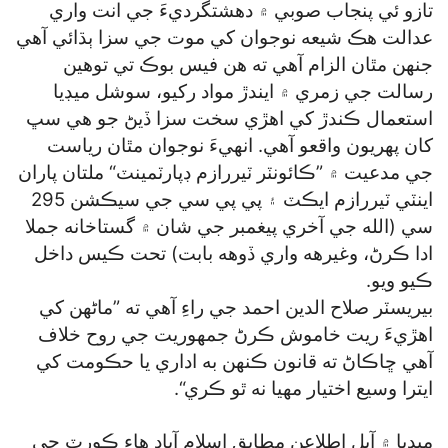
تازو ئي پنجاب صوبي ۾ دهشتگرديءَ جي انت واري
عدالت هڪ شيعه نوجوان کي موت جي سزا ٻڌائي آهي
جنهن مٿان الزام آهي ته هن فيس بوڪ تي توهين
رسالت جي زمري ۾ ايندڙ مواد رکيو، سوشل ميڊيا
استعمال ڪندڙ کي اهڙي سخت سزا ڏيڻ جو هي سڀ
کان پهريون واقعو آهي. انهيءَ نوجوان مٿان رياست
جي مدعيت ۾ ”ڪائونٽر ٽيررازم ڊپارٽمينٽ“ ملتان پاران
اينٽي ٽيررازم ايڪٽ ۽ پي پي سي جي سيڪشن 295
سي (الله جي آخري پيغمبر جي شان ۾ گستاخانه جملا
ادا ڪرڻ، وغيرهه واري ڏوهه بابت) تحت ڪيس داخل
ڪيو ويو.
بيريسٽر صلاح الدين احمد جي راءِ آهي ته ”ماڻهن کي
اهڙيءَ ريت خاموش ڪرڻ جمهوريت جي روح خلاف
آهي ڇاڪاڻ ته قانون ڪنهن به اداري يا حڪومت کي
ايترا وسيع اختيار مهيا نه ٿو ڪري“.
ميڊيا ۾ آيل اطلاعن مطابق اسلام آباد هاءِ ڪورٽ جي