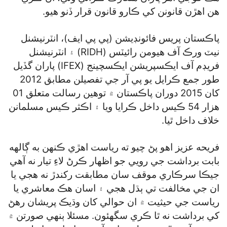
هن اهڙن قانونن کي ڪارو قانون قرار ڏنو هيو.
پاڪستان پريس فائونڊيشن (پي پي ايف)، انٽرنيشنل
نيٽ ورڪ آف هيومن رائيٽس (RIDH) ۽ انٽرنيشنل
فريڊم آف ايڪسپريشن ايڪسچينج (IFEX) پاران گڏيل
طور جمع ڪرايل يو پي آر جي تفصيلن مطابق 2012
کان 2015 دوران پاڪستان ۾ توهين رسالت متعلق 01
هزار 54 ڪيس داخل ڪرايا ويا ۽ اڪثر ڪيس مسلمانن
خلاف داخل ٿيا.
فريحه عزيز اهو پڻ چيو ته رياست اهڙي ڪنهن به ڳالهه
بابت برداشت جي رويي جو اظهار ڪرڻ لاءِ تيار نه آهي
جيڪا سرڪاري موقف سان مطابقت رکندڙ نه هجي يا
ان جي مخالفت تي ٻڌل هجي ۽ اسان هڪ معاشري يا
رياست جي حيثيت ۾ ان حوالي کان وڌيڪ پريشان رهڻ
کي برداشت نه ٿا ڪري سگھئون. مسئلا ٻنهي صورتن ۾