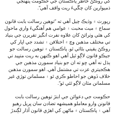
کي روڪڻ خاطر پاڪستان جي حڪومت پنهنجي
ذميوارين کان چڱيءَ ريت واقف آهي“.
رپورٽ ۾ وڌيڪ چيل آهي ته ”توهين رسالت بابت قانون
سماج ۾ ميٺ محبت ۽ عوامي هم آهنگيءَ واري ماحول
کي هٿي وٺرائڻ کان علاوه نفرت انگيز تقريرن جي بنياد
تي مختلف مذهبن وچ ۾ اختلافن ۽ تشدد جي اڀار کي
روڪڻ يقيني بڻائي ٿو. پاڪستان ۾ توهين رسالت جو
جيڪو قانون لاڳو ٿيل آهي اهو ڪنهن به ريت متڀيد تي
ٻڌل نه آهي ڇو ته ان جو بنياد سمورن مذهبن جي
هڪجيتري عزت تي مشتمل آهي. اهو سمورن مذهبن
خلاف ڏوهن جو احاطو ڪري ٿو ۽ مسلمانن توڙي غير
مسلمانن مٿان لاڳو ٿئي ٿو“.
حڪومت جي دعوائن جي ابتڙ توهين رسالت بابت
قانونن وارو معاملو هميشهه تضادن سان ڀريل رهيو
آهي ۽ پاڪستان ۾ ماڻهن کي اهڙي قانون آڌار لڳندڙ