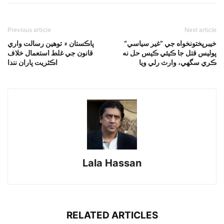
Previous article
Next article
خيبرپختونخواه جي ”غير سياسي“
پاڪستان ۾ توهين رسالت واري
پوليس قتل جا ڪيئي ڪيس حل نه
قانون جي غلط استعمال خلاف
ڪري سگهي، وارث رلي ويا
اڪثريت پاران نندا
Lala Hassan
RELATED ARTICLES