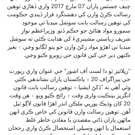
چيف جسٽس پاران 07 مارچ 2017 واري ڏهاڙي توهين
رسالت ڪرڻ وارن کي دهشتگرد قرار ڏيندي حڪومت
کي توهين رسالت بابت سوشل ميڊيا تي موجود
سمورو مواد هٽائڻ جو حڪم ڏنو. وزيراعظم نواز
شريف رياستي مشينريءَ کي هدايت ڪئي ته سوشل
ميڊيا تي اهڙو مواد رکڻ وارن جو پتو لڳايو وڃي ۽ بغير
ڪنهن دير جي کين قانون جي روبرو ڪيو وڃي.
”رپلائيز ٽو دا لسٽ آف اشوز“ جي عنوان واري رپورٽ
جي پيراگراف 20 ۾ پاڪستان پاران نشاندهي ڪئي
وئي آهي ته ”ڏکڻ ايشيا ۾ توهين رسالت بابت قانون
انگريز بيٺڪيت واري وقت ۾ رائج ڪيو ويو ۽ هن وقت
20 کان وڌيڪ يورپي ملڪن اندر اهڙا قانون لاڳو ٿيل
آهن. توهين رسالت وارن قانونن کي خاص ڪري انهن
ماڻهن پاران ذاتي مقصدن يا مفادن خاطر غلط
استعمال يا انهن وسيلي استحصال ڪرڻ واري رجحان