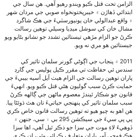
الزامن تحت قتل ڪيو ويندو رهيو آهي. هن سال جي
ابتدائي ڏهاڙن ۾ خيبرپختونخواه صوبي جي مردان شهر
۾ واقع عبدالولي خان يونيورسٽيءَ جي هڪ شاگرد
مشال خان کي سوشل ميڊيا وسيلي توهين رسالت
ڪرڻ جو الزام مڙهي تيستائين تشدد جو نشانو بڻايو ويو
جيستائين هو مري نه ويو.
2011 ۾ پنجاب جي اڳوڻي گورنر سلمان تاثير کي
سندس ئي حفاظت تي مقرر ڪيل پوليس جي گارڊ
پاران توهين رسالت جي الزام هيٺ آيل آسيه بيبيءَ جي
حمايت ڪرڻ سبب گوليون هڻي قتل ڪيو ويو. انهيءَ
قانون جو شڪار ٿيندڙ معصوم ماڻهن جي ڳالهه ڪرڻ
سبب سلمان تاثير کي پنهنجي حياتيءَ تان هٿ ڌوئڻا پيا.
هن اهو به چيو هيو ته توهين رسالت قانون خاص ڪري
پي پي سيءَ جي سيڪشن 295 بي ۽ سي، جنهن ۾
ڏوهيءَ لاءِ موت جي سزا جو ذڪر ٿيل آهي، اها سزا
هڪ فوجي آمر پاران متعارف ڪرائي وئي، ان ڪري