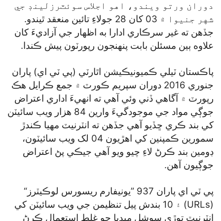
دوران ورتو ويندو، اهو اجلاس سوئٽرزلينڊ جي
شهر جنيوا ۾ 03 کان 28 جولاءِ تائين منعقد ٿيندو.
جڏهن ته غير سرڪاري ادارا به اظهار جي آزاديءَ کان
علاوه ٻين مسئلن بابت پنهنجون رپورٽون پيش ڪندا.
پاڪستان ٽيلي ڪميونيڪيشن اٿارٽي (پي ٽي اي) پاران
جنوري 2016 دوران سپريم ڪورٽ ۾ جمع ڪرايل هڪ
رپورٽ ۾ آگاهي ڏني وئي آهي ته انهيءَ اداري اعتراض
جوڳي مواد جي موجودگيءَ وارين 84 هزار ويب سائيٽن
کي بند ڪري ڇڏيو آهي جڏهن ته انٽرنيٽ مهيا ڪندڙ
سمورين ڪمپنين کي اهڙيون 04 لک ويب سائيٽون،
ڊومين بند ڪرڻ لاءِ چيو ويو آهي جيڪي پڻ اعتراض
جوڳيون آهن.
پي ٽي اي پاران 937 ”يونيفارم ريسورس لوڪيٽرز“
(URLs) ۽ 10 بندش پيل تنظيمن جي ويب سائيٽن کي
انٽرنيٽ توڙي سوشل ميڊيا جو غلط استعمال ڪرڻ