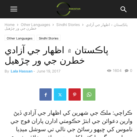
پاڪستان ۾ اظهار جي آزادي
Sindhi Stories
Other Languages
Home
خطرن جي ور چڙهيل
Other Languages
Sindhi Stories
پاڪستان ۾ اظهار جي آزادي
خطرن جي ور چڙهيل
1604
0
By
Lala Hassan
-
June 19, 2017
ڪراچي: ملڪ جي شهرين کي اظهار جي آزادي ڏيڻ
وارين دعوائن جي ابتڙ حڪومتي ادارن پاران فوج جي
ناموس کي ڇيهو رسائڻ جي نالي تي سوشل ميڊيا