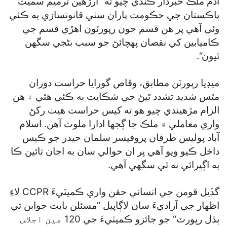
آدم ملڪ خبردار ڪندي چيو ته ”ارڙهين ترميم سميت
پاڪستان جي حڪومت پاران سٺي قانونسازي به ڪئي
وئي آهي پر هن قسم جون رپورٽون اهڙي قسم جي
ڪاميابين کي نقصان پهچائڻ جو سبب بڻجي سگھن
ٿيون“.
ميڊيا رپورٽن مطابق، وقاص گورايا حراست دوران
مٿس شديد تشدد ٿيڻ جي شڪايت به ڪئي هئي ۽ هن
الزام مڙهيندي چيو هو ته کيس حراست هيٺ رکڻ
واري معاملي ۾ ملڪ جا ڳجها ادارا ملوث آهن. اسلام
آباد پوليس طرفان پروفيسر سلمان حيدر جو ڪيس
داخل ڪيو ويو آهي پر ان حوالي سان به اڃان تائين ڪا
به اڳڀرائي نه ٿي سگھي آهي.
گڏيل قومن جي انساني حقن واري ڪميٽيءَ CCPR لاءِ
اظهار جي آزاديءَ سان لاڳاپيل ”مسئلن بابت جوابن تي
ٻڌل رپورٽ“ جو جائزو ڪميٽيءَ جي 120 هين اجلاس