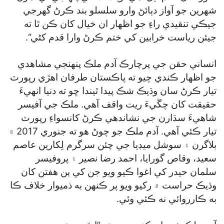
شهرين جو آواز دٻائڻ وارو سلسلو بند ڪرڻ گھرجي
جيڪي تنقيدي راءِ جو اظهار ان خيال کان ڪن ٿا ته
جيئن رياست خرابين کي ختم ڪرڻ وارا قدم کڻي“.
انساني حقن جي پرچارڪ آدم ملڪ پنهنجي مشاهدي
جو اظهار ڪندي چيو ته پاڪستان طرفان اهڙي رپورٽ
تيار ڪرڻ سان وڌيڪ شڪ پيدا ٿيندا ڇو ته دنيا انهيءَ
حقيقت کان چڱيءَ ريت واقف آهي. ملڪ جي آفيسر
شاهيءَ سڌارن جي نشاندهي ڪرڻ کانسواءِ رپورٽ
تيار ڪئي آهي. آدم ملڪ جو چوڻ هو ته جنوري 2017 ۾
بلاگرن ۽ سوشل ميڊيا جي چئن سرگرم لِکارين عاصم
سعيد، وقاص گورايا، احمد رضا نصير ۽ پروفيسر
سلمان حيدر کي اغوا ڪيو ويو جن کي ٻن هفتن کان
وڌيڪ حراست ۾ رکيو ويو پر ڪنهن به ذميوار خلاف ڪا
به ڪارروائي نه ڪئي وئي.