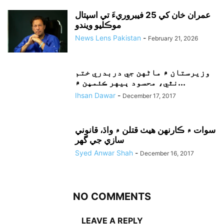
عمران خان کي 25 فيبروريءَ تي اسپتال
موڪليو ويندو
News Lens Pakistan
-
February 21, 2026
وزيرستان ۾ ماڻهن جي دربدري ختم
نٿي، محسود ٻيهر ڪئمپن ۾...
Ihsan Dawar
-
December 17, 2017
سوات ۾ ڪارنهن هيٺ قتلن ۾ واڌ، قانوني
سازي جي گهر
Syed Anwar Shah
-
December 16, 2017
NO COMMENTS
LEAVE A REPLY