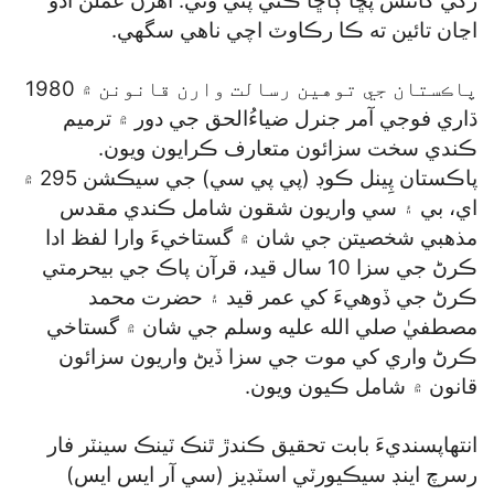
رکي کانئس پڇا ڳاڇا ڪئي پئي وئي. اهڙن عملن آڏو
اڃان تائين ته ڪا رڪاوٽ اچي ناهي سگھي.
پاڪستان جي توهين رسالت وارن قانونن ۾ 1980
ڌاري فوجي آمر جنرل ضياءُالحق جي دور ۾ ترميم
ڪندي سخت سزائون متعارف ڪرايون ويون.
پاڪستان پِينل ڪوڊ (پي پي سي) جي سيڪشن 295 ۾
اي، بي ۽ سي واريون شقون شامل ڪندي مقدس
مذهبي شخصيتن جي شان ۾ گستاخيءَ وارا لفظ ادا
ڪرڻ جي سزا 10 سال قيد، قرآن پاڪ جي بيحرمتي
ڪرڻ جي ڏوهيءَ کي عمر قيد ۽ حضرت محمد
مصطفيٰ صلي الله عليه وسلم جي شان ۾ گستاخي
ڪرڻ واري کي موت جي سزا ڏيڻ واريون سزائون
قانون ۾ شامل ڪيون ويون.
انتهاپسنديءَ بابت تحقيق ڪندڙ ٿنڪ ٽينڪ سينٽر فار
رسرچ اينڊ سيڪيورٽي اسٽڊيز (سي آر ايس ايس)