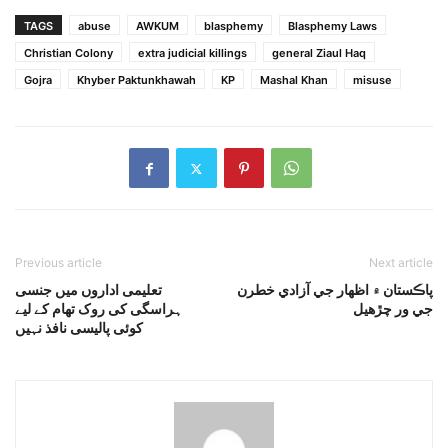
TAGS
abuse
AWKUM
blasphemy
Blasphemy Laws
Christian Colony
extra judicial killings
general Ziaul Haq
Gojra
Khyber Paktunkhawah
KP
Mashal Khan
misuse
Previous article
Next article
پاڪستان ۾ اظهار جي آزادي خطرن
تعلیمی اداروں میں جنسی
جي ور چڙهيل
ہراسگی کی روک تھام کے لیے
کوئی پالیسی نافذ نہیں