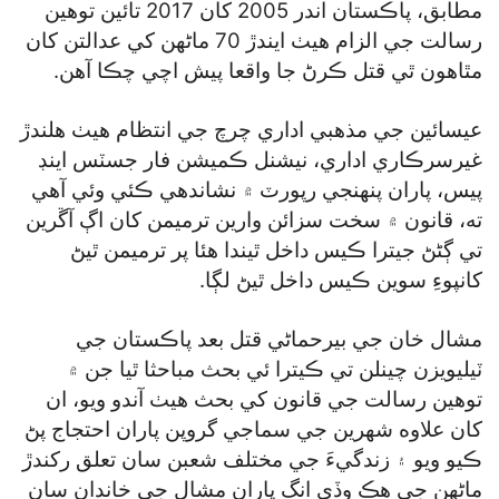
مطابق، پاڪستان اندر 2005 کان 2017 تائين توهين
رسالت جي الزام هيٺ ايندڙ 70 ماڻهن کي عدالتن کان
مٿاهون ٿي قتل ڪرڻ جا واقعا پيش اچي چڪا آهن.
عيسائين جي مذهبي اداري چرچ جي انتظام هيٺ هلندڙ
غيرسرڪاري اداري، نيشنل ڪميشن فار جسٽس اينڊ
پيس، پاران پنهنجي رپورٽ ۾ نشاندهي ڪئي وئي آهي
ته، قانون ۾ سخت سزائن وارين ترميمن کان اڳ آڱرين
تي ڳڻڻ جيترا ڪيس داخل ٿيندا هئا پر ترميمن ٿيڻ
کانپوءِ سوين ڪيس داخل ٿيڻ لڳا.
مشال خان جي بيرحماڻي قتل بعد پاڪستان جي
ٽيليويزن چينلن تي ڪيترا ئي بحث مباحثا ٿيا جن ۾
توهين رسالت جي قانون کي بحث هيٺ آندو ويو، ان
کان علاوه شهرين جي سماجي گروپن پاران احتجاج پڻ
ڪيو ويو ۽ زندگيءَ جي مختلف شعبن سان تعلق رکندڙ
ماڻهن جي هڪ وڏي انگ پاران مشال جي خاندان سان