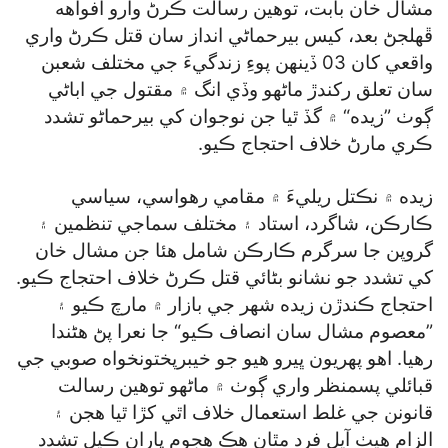
مشال خان بابت، توهين رسالت ڪرڻ وارو افواهه
ڦهلجڻ بعد، کيس بيرحماڻي انداز سان قتل ڪرڻ واري
واقعي کان 03 ڏينهن پوءِ زندگيءَ جي مختلف شعبن
سان تعلق رکندڙ ماڻهو وڏي انگ ۾ مقتول جي اباڻي
ڳوٺ ”زيده“ ۾ گڏ ٿيا جن نوجوان کي بيرحماڻو تشدد
ڪري مارڻ خلاف احتجاج ڪيو.
زيده ۾ نڪتل ريليءَ ۾ مقامي رهواسي، سياسي
ڪارڪن، شاگرد، استاد ۽ مختلف سماجي تنظمين ۽
گروپن جا سرگرم ڪارڪن شامل هئا جن مشال خان
کي تشدد جو نشانو بڻائي قتل ڪرڻ خلاف احتجاج ڪيو.
احتجاج ڪندڙن زيده شهر جي بازار ۾ مارچ ڪيو ۽
”معصوم مشال سان انصاف ڪيو“ جا نعرا پڻ هڻندا
رهيا. اهو پهريون ڀيرو هيو جو خيبرپختونخواه صوبي جي
قبائلي پسمنظر واري ڳوٺ ۾ ماڻهو توهين رسالت
قانونن جي غلط استعمال خلاف اٿي کڙا ٿيا هجن ۽
الزام هيٺ آيل فرد مٿان هڪ هجوم پاران ڪيل تشدد