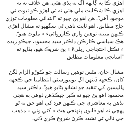
اهڙي ڪا به ڳالهه اڳ نه ٻڌي هئي. هن خلاف نه ته
اهڙي ڪا شڪايت ملي هئي نه ئي اهڙو ڪو ثبوت ئي
موجود آهي“. هن اهو پڻ چيو ته ”ابتدائي معلومات توڙي
جاچ مطابق، اهو ثابت ناهي ٿي سگھيو ته مشال اهڙي
ڪنهن مبينه توهين واري ڪارروائيءَ ۾ ملوث هيو“.
هڪ سياسي ڪارڪن ڊاڪٽر سيد محسود، جيڪو زيده
۾ نڪتل احتجاجي ريليءَ ۾ پڻ شريڪ هيو، ٻڌايو ته
”اسانجي معلومات مطابق
مشال خان، مٿس توهين رسالت جو ڪوڙو الزام لڳڻ
کان، ڪجهه ڏينهن اڳ يونيورسٽي انتظاميا جي ڪجهه
پاليسين کي تنقيد جو نشانو بڻايو هيو“. ڊاڪٽر سيد
محسود اهو پڻ چيو ته ڪير جيڪڏهن ڏوهي به هجي
تڏهن به معاشري جي ڪنهن فرد کي اهو حق نه ٿو
پهچي ته اهو قانون پنهنجي هٿ ۾ کڻي وٺي ۽ مذهب
جي نالي تي تشدد ڪرڻ شروع ڪري ڏئي.