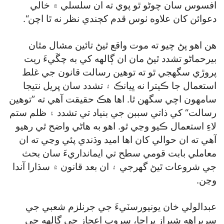
افسوس سان چوڻو ٿو پوي ته ان سلسلي ۾ خالي
دعوائن کان علاوه ٺوس قدم کڄندي نظر نه ٿا اچن“.
هن اهو پڻ چيو ته موت واقع ٿيڻ تائين مشال مٿان
بيرحماڻو تشدد ٿيڻ مان ان ڳالهه کي به چڱيءَ ريت
پروڙي سگھجي ٿو ته توهين رسالت قانون جي غلط
استعمال جا ڪيترا نه ڀيانڪ ۽ تشدد سان ڀريل نتيجا
سامهون اچي سگھن ٿا. اها هڪ حقيقت آهي ته ”توهين
رسالت“ کي ذاتي سببن جي بنياد تي تشدد ۽ ظلم ستم
لاءِ استعمال ڪيو وڃي ٿو. اهو به هاڻي واضح ٿي رهيو
آهي ته ان حوالي کان اها اميد وڌندي پئي وڃي ته ان
معاملي بابت قومي سطح تي ايمانداريءَ سان بحث
جي شروعات ٿيڻ گھرجي ۽ ان بعد قانون ۾ سڌارا آندا
وڃن.
عبدالولي خان يونيورسٽيءَ جي جرنلزم شعبي جي
سربراهه شيراز پراچا، سروپ اعجاز جي ڳالهه جي