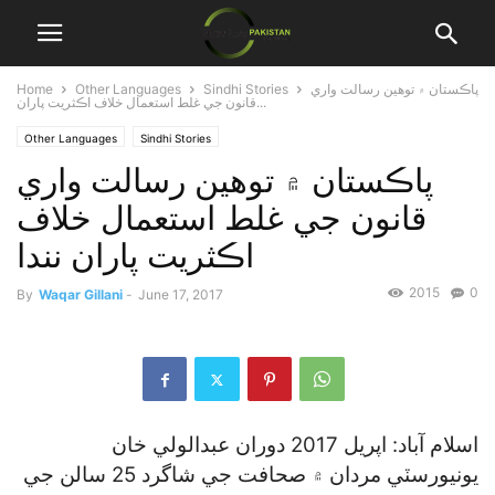
پاڪستان ۾ توهين رسالت واري
Sindhi Stories
Other Languages
Home
قانون جي غلط استعمال خلاف اڪثريت پاران...
Other Languages
Sindhi Stories
پاڪستان ۾ توهين رسالت واري
قانون جي غلط استعمال خلاف
اڪثريت پاران نندا
2015
0
By
Waqar Gillani
-
June 17, 2017
اسلام آباد: اپريل 2017 دوران عبدالولي خان
يونيورسٽي مردان ۾ صحافت جي شاگرد 25 سالن جي