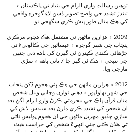
توهين رسالت واري الزام جي بنياد تي پاڪستان ۾
ٿيندڙ تشدد جي واضح تصوير ڏسڻ لاءِ گوجره واقعي
کي هڪ مثال طور پيش ڪري سگھجي ٿو.
2009 ۾ هزارين ماڻهن تي مشتمل هڪ هجوم مرڪزي
پنجاب جي شهر گوجره ۾ عيسائين جي ڪالونيءَ تي
چڙهائي ڪندي ڪيترن ئي گھرن کي باهه ڏني جنهن
جي نتيجي ۾ هڪ ئي گھر جا 7 ڀاتي باهه ۾ سڙي
مارجي ويا.
2012 ۾ هزارين ماڻهن جي هڪ ٻئي هجوم ڏکڻ پنجاب
جي شهر بهاولپور ۾ ذهني توازن وڃائي ويٺل شخص
مٿان قرآن پاڪ جي بيحرمتي ڪرڻ وارو الزام لڳڻ بعد
ان شخص کي تشدد ڪري مارڻ بعد سندس لاش کي
ساڙي ڇڏيو. مڇريل ماڻهن جي ان هجوم پوليس ٿاڻي
تي هلان ڪئي جتي انهيءَ شخص کي حراست هيٺ