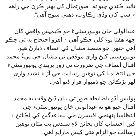
تائيد ڪندي چيو ته ”صورتحال کي بهتر ڪرڻ جي راهه
۾ سڀ کان وڏي رڪاوٽ، ذهني سوچ آهي“.
عبدالولي خان يونيورسٽيءَ جو ڪيمپس واقعي کان
ڇهه هفتا پوءِ کلي چڪو آهي ۽ اهڙو احتجاج به ٿي چڪو
آهي جنهن جو مقصد مشال کي انصاف ڏيارڻ هيو.
يونيورسٽي کلڻ واري موقعي تي مشال جي پيءُ محمد
اقبال انصاف جي ضرورت تي زور ڀريندي يونيورسٽيءَ
جي انتظاميا کي توهين رسالت جي آڙ ۾ تشدد واري
لهر ڀڙڪائڻ جو ذميوار قرار ڏنو آهي.
پوليس آڏو باضابطه طور تي بيان ڏيڻ وقت به محمد
اقبال چيو هو ته عبدالولي خان يونيورسٽيءَ جي
انتظاميا پنهنجي آفيسرن جي بيقاعدگين کي لڪائڻ ۽
کين احتساب کان بچائڻ لاءِ سندس پٽ مٿان توهين
رسالت جو الزام هڻي کيس مارايو آهي.