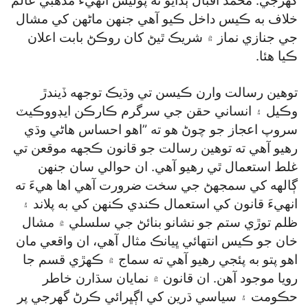
گھرجي. محمد اقبال ٻڌايو ته پوليس انهيءَ مذهبي عالم
خلاف به ڪيس داخل ڪيو آهي جنهن ماڻهن کي مشال
جي جنازي نماز ۾ شريڪ ٿيڻ کان روڪڻ بابت اعلان
ڪيا هئا.
توهين رسالت وارن ڪيسن تي وڌيڪ توجهه ڏيندڙ
وڪيل ۽ انساني حقن جي سرگرم ڪارڪن ايڊووڪيٽ
سروپ اعجاز جو چوڻ هو ته ”اهو احساس هاڻي وڌي
رهيو آهي ته توهين رسالت جو قانون ڪجهه موقعن تي
غلط استعمال ٿي رهيو آهي. ان حوالي سان جنهن
ڳالهه کي سمجهڻ جي سخت ضرورت آهي اها هيءَ ته
انهيءَ قانون کي استعمال ڪندي ڪنهن کي به پلاند ۽
ظلم توڙي ستم جو نشانو بنائڻ جي سلسلي ۾ مشال
خان جو ڪيس انتهائي ڀيانڪ مثال آهي، ان واقعي مان
اهو پتو به پئجي رهيو آهي ته سماج ۾ ڪهڙي قسم جا
رويا موجود آهن. ان قانون ۾ نمايان سڌارن خاطر
حڪومت ۽ سياسي ڌرين کي اڳڀرائي ڪرڻ گھرجي پر