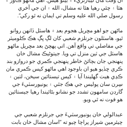
ان وقت مان ليبارٽريءَ ۾ بيٺو هيس. اهي ماڻهو ڪاوڙ ۾
هئا ۽ چئي رهيا هئا ته مشال، الله ۽ ان جي آخري
رسول صلي الله عليه وسلم تي ايمان نه ٿو رکي“.
ماڻهن جو اهو مڇريل هجوم بعد ۾ هاسٽل ڏانهن روانو
ٿيو، هاسٽلون جرنلزم شعبي کان لڳ ڀڳ هڪ ڪلوميٽر
جي مفاصلي تي واقع آهن. اتي پهچڻ بعد مڇريل ماڻهو
هاسٽل جي ٽين منزل تي ويا. جيتوڻيڪ مشال خان
پنهنجي جان بچائڻ خاطر پنهنجي ڪمري جو دروازو بند
ڪري ڇڏيو هيو ان باوجود اهي ماڻهو کيس ڪمري مان
ڪڍي هيٺ گهليندا آيا ۽ کيس تيستائين سيخن، لٺين ۽
سِرن سان پوليس جي هڪ جٿي ۽ يونيورسٽيءَ جي
گارڊن سامهون تشدد جو نشانو بڻائيندا رهيا جيستائين
هو فوت نه ٿي ويو.
عبدالولي خان يونيورسٽيءَ جي جرنلزم شعبي جي
چيئرمين شيراز پراچا چيو ته ”اسان مشال خان بابت