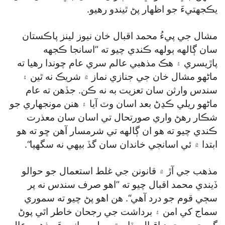
يڪجهتيءَ جو اظهار پڻ ٿيندو رهيو.
مشال جي پيءُ محمد اقبال خان نيوز لينز پاڪستان
سان ڳالهه ٻولهه ڪندي چيو ته ”اسانجا ڪجهه
پاڙيسري ۽ هڪ مذهبي عالم سري عام چوندا رهيا ته
ماڻهو مشال خان جي جنازي نماز ۾ شريڪ نه ٿين ۽
سندس وارثن سان تعزيت به نه ڪن. جڏهن ته عام
ماڻهو ريلي ڪڍڻ بعد اسان وٽ آيا ۽ هنن مونجهاري جو
شڪار رهڻ واري صورتحال تي اسان سان معذرت
ڪندي چيو ته هو ان ڳالهه تي شرمسار آهن ڇو ته هو
ابتدا ۾ ئي اسانجي خاندان سان گڏ بيهي نه سگھيا“.
مذهب جي آڙ ۾ قانونن جي غلط استعمال جو حوالو
ڏيندي محمد اقبال چيو ته ”اهو صرف سندس نه پر
سڄي قوم جو درد آهي“. هن اهو پڻ چيو ته سموري
سماج کي امن ۽ برداشت جي رجحان خاطر اٿي پوڻ