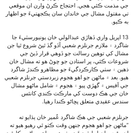
جي مذمت ڪئي هجي. احتجاج ڪرڻ وارن ان موقعي
تي مقتول مشال جي خاندان سان يڪجهتيءَ جو اظهار
به ڪيو.
13 اپريل واري ڏهاڙي عبدالولي خان يونيورسٽيءَ جا
شاگرد ۽ ملازم جرنلزم شعبي آڏو گڏ ٿيڻ شروع ٿيا جن
مشال کي توهين رسالت جو ڏوهي قرار ڏيڻ جي
شروعات ڪئي، پر استادن جو چوڻ هو ته مشال خان
ذهين ۽ سٺي ڪارڪردگيءَ جو مظاهرو ڪندڙ شاگرد
هيو. بعد ۾ ماڻهن جو اهو هجوم زبردستي جرنلزم شعبي
جي آفيس ۾ گھڙي پيو ۽ هجوم ۾ شامل ماڻهو مشال
خان جي هڪ دوست کي مارڪٽ ڪندي کانئس
سندس عقيدي متعلق پڇاڻو ڪندا رهيا.
جرنلزم شعبي جي هڪ شاگرد عُمير خان ٻڌايو ته
”ماڻهن جو اهو هجوم جنهن وقت ڪٺو ٿي رهيو هيو ته