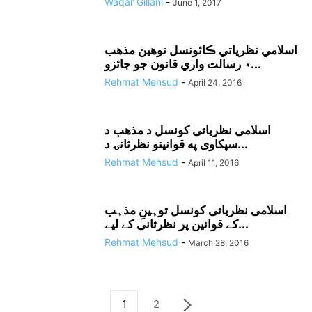
Waqar Gillani
-
June 1, 2017
اسلامي نظرياتي ڪائونسل توهين مذهب
۽ رسالت واري قانون جو جائزو...
Rehmat Mehsud
-
April 24, 2016
اسلامى نظرياتى کونسل د مذهب د
سپکاوى په قوانينو نظرثانۍ د...
Rehmat Mehsud
-
April 11, 2016
اسلامی نظریاتی کونسل توہینِ مذہب
کے قوانین پر نظرثانی کے لیے...
Rehmat Mehsud
-
March 28, 2016
1
2