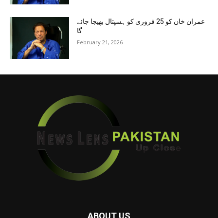
عمران خان کو 25 فروری کو ہسپتال بھیجا جائے
گا
February 21, 2026
ABOUT US