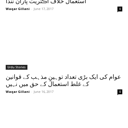
استعمال خلاف اڪثريت پاران نندا
Waqar Gillani
-
June 17, 2017
0
Urdu Stories
عوام کی ایک بڑی تعداد توہینِ مذہب کے قوانین
کے غلط استعمال کے حق میں نہیں
Waqar Gillani
-
June 16, 2017
0