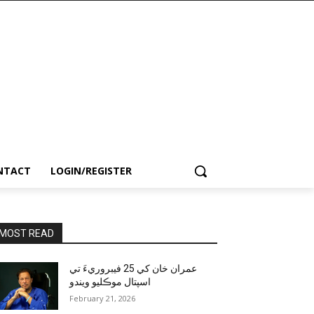
NTACT
LOGIN/REGISTER
MOST READ
عمران خان کي 25 فيبروريءَ تي
اسپتال موڪليو ويندو
February 21, 2026