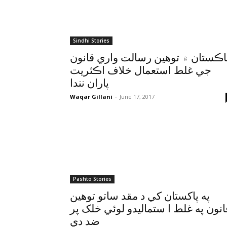
Sindhi Stories
اڪستان ۾ توهين رسالت واري قانون
جي غلط استعمال خلاف اڪثريت
پاران نندا
Waqar Gillani
-
June 17, 2017
Pashto Stories
په پاکستان کي د مقد ساتو توهين
انون په غلط ا ستماليدو لوئي خلک پر
ضد دي