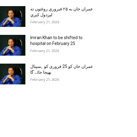
عمران خان به ۲۵ فبروري روغتون ته
لېږدول کېږي
February 21, 2026
Imran Khan to be shifted to
hospital on February 25
February 21, 2026
عمران خان کو 25 فروری کو ہسپتال
بھیجا جائے گا
February 21, 2026