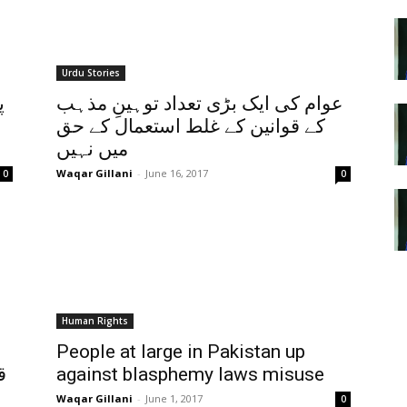
Urdu Stories
عوام کی ایک بڑی تعداد توہینِ مذہب
پ
کے قوانین کے غلط استعمال کے حق
میں نہیں
Waqar Gillani
-
June 16, 2017
0
0
Human Rights
People at large in Pakistan up
ق
against blasphemy laws misuse
Waqar Gillani
-
June 1, 2017
0