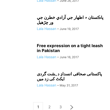
Lala Hassan
-
June 26, 2017
پاڪستان ۾ اظهار جي آزادي خطرن جي
ور چڙهيل
Lala Hassan
-
June 19, 2017
Free expression on a tight leash
in Pakistan
Lala Hassan
-
June 16, 2017
پاکستانی صحافی انسدادِ دہشت گردی
ایکٹ کی زد میں
Lala Hassan
-
May 31, 2017
1
2
3