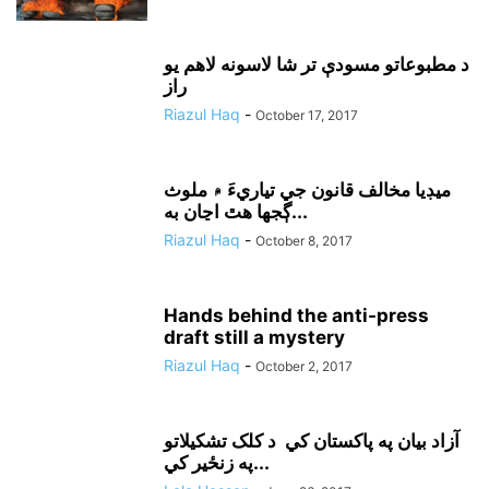
د مطبوعاتو مسودې تر شا لاسونه لاهم يو
راز
Riazul Haq
-
October 17, 2017
ميڊيا مخالف قانون جي تياريءَ ۾ ملوث
ڳجها هٿ اڃان به...
Riazul Haq
-
October 8, 2017
Hands behind the anti-press
draft still a mystery
Riazul Haq
-
October 2, 2017
آزاد بيان په پاکستان کي د کلک تشکيلاتو
په زنځير کي...