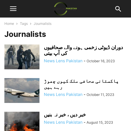
Home
Tags
Journalists
Journalists
دوران ڈیوٹی زخمی ہونے والے صحافیوں
کی آپ بیتی
News Lens Pakistan
-
October 16, 2023
پاکستانی صحافی ملک کیوں چھوڑ
رہے ہیں
News Lens Pakistan
-
October 11, 2023
خبر دیں ، خبر نہ بنیں
News Lens Pakistan
-
August 15, 2023