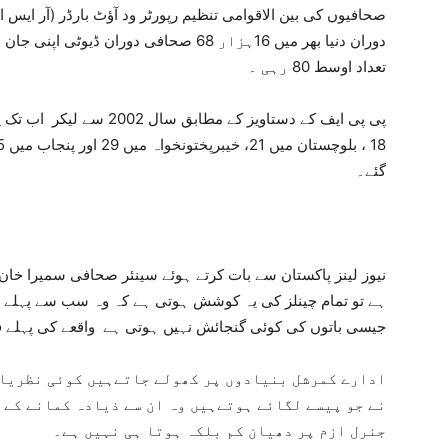
دوران دنیا بھر میں 16ہزار 68 صحافی دوران
تعداد اوسط 80 رہی ۔
گئے۔
ہے تو تمام چینلز کی یہ کوشش ہوتی ہے کہ وہ سب سے پہلے خبر
جیسی باتوں کی کوئی گنجائش نہیں ہوتی ہے واقعے کی پہلے فو
ادارے کمرشل بنیادوں پر کھولے جاتےہیں کوئی نظریات
نے جو پیسے لگائے ہوتےہیں وہ ان سے ذیادہ کمانے کے 
جنرل ازم پر دھیان کم بلکہ ہوتا ہی نہیں ہے۔