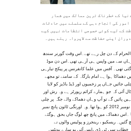
دنیا کے خطرناک ترین ممالک میں شمار
امور کی انجام دہی کے سلسلے میں حادثات
ظت کے لیے کوئی خصوصی انتظامات نہیں کیے
دوران اپنی حفاظت سے لاپرواہ رہتے ہیں۔
م الحرام کے دن چل رہے تھے۔اس وقت گورنر سندھ
ا وہاں سے میں واپس ہی آرہی تھی۔اس دن موڈ
 گئی تھی۔ آفس میں علما کانفرنس پر پیکج تیارہی
ں دھماکا ہوا ہے امام بارگاہ کے سامنے تو مجھے
جائیں جہاں پر زخمیوں اور ڈیڈ باڈیز کو لایا
 آئی کہ جو ہمارے کرائم رپورٹر ہے وہ رش اور
یں پائیں گے تو آپ وہاں دھماکے والے جگہ پر چلی
جائیں۔تو اس دن میں ڈائریکٹ اسپاٹ پر پہنچی۔ یہ دھماکا 21 نومبر 2012 کو ہوا تھا۔وہ اورنگی ٹائون پانچ نمبر
ا ۔اس دھماکے میں پانچ چھ لوگ جاں بحق ہوگئے
چ گئیں۔ ریسکیو ، رینجرز و پولیس والوں نے
مر خطاب سی ٹی ڈی ،ایس آئی یو سارے یونٹس