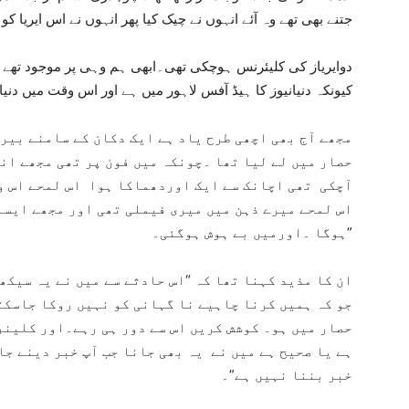
جتنے بھی تھے وہ آئے انہوں نے چیک کیا پھر انہوں نے اس ایریا ک
دوایریاز کی کلیئرنس ہوچکی تھی۔ابھی ہم وہی پر موجود تھے 
کیونکہ دنیانیوز کا ہیڈ آفس لاہور میں ہے اور اس وقت میں دنی
حصار میں لے لیا تھا ۔چونکہ میں فون پر تھی مجھے اند
آچکی تھی اچانک سے ایک اوردھماکا ہوا اس لمحے اس وق
اس لمحے میرے ذہن میں میری فیملی تھی اور مجھے ایسا 
ہوگا ۔اورمیں بے ہوش ہوگئی۔”
جو کہ ہمیں کرنا چاہیے نا گہانی کو نہیں روکا جاسکت
حصار میں ہو۔ کوشش کریں اس سے دور ہی رہے۔اور کلینر
ہے یا صحیح ہے میں نے یہ بھی جانا جب آپ خبر دینے جار
خبر بننا نہیں ہے”۔