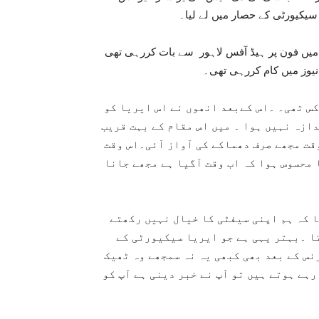
و سیکیورٹی کے حصار میں لے لیا۔
میں فون پر ہیڈ آفس لاہور سے بات کررہی تھی
انیوز میں کام کررہی تھی۔
مجھے آج بھی اچھی طرح یاد ہے ایک دکان کے سامنے بیرکس تھی۔ ۔اس کےبعد انھوں نے اس ایریا کو
ازہ نہیں ہوا ۔ میں اس مقام کے بہت قریب
ت مجھے صرف دھماکے کی آواز آئی۔اس وقت
محسوس ہوا کہ اب وقت آگیا ہے مجھے جانا
ان کا مذید کہنا تھا کہ “اس حادثے سے میں نے یہ سیکھا کہ ہم اپنی سیفٹی کا خیال نہیں رکھتے
ا ۔بہتر یہی ہے جو ایریا سیکیورٹی کے
نس کے بعد بھی کبھی یہ نہ سمجھے وہ ٹھیک
ہے ہوتے ہیں تو آپ نے خبر دینی ہے آپ کو