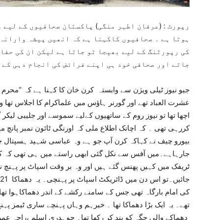
رپورٹ : (عرفان اطہر منگی) پاکستان صحافیوں کے لیے 
ہوتا ہے ۔ صحافیوں کاکہنا ہے کہ انھیں پیشہ وارانہ 
کی رپورٹنگ کے لیے بھیجا تو جاتا ہے لیکن ان کی حفا
جاتے اور صحافی خود ہی اپنے فرائض کی انجام دہی کے 
جیو نیوز ٹیلی ویژن سے وابستہ کرن خان کا کہنا ہے کہ “محر
عشرت العباد تھے اور گورنر ہاؤس میں علماکرام کا اجلاس تھ
اچھا تھا تو نیوز روم کے ساتھیوں کےلیے سموسے اور جلیبی لیکر
کررہی تھی ۔ کہ اچانک اطلاع ملی کہ اورنگی ٹائون نمبر پانچ می
بیورو چیف نے کہاکہ کرن آپ جو ہے وہ عباسی شہید ہسپتال چلی 
جارہاہے۔میں آفس سے نکل گئی ابھی راستے میں ہی تھی کہ کال
ٹریفک میں کہیں پھنس گئے ہیں اور وہ بر وقت اسپاٹ پر پہنچ نہ
کی امام بارگاہ تھی جس کے سامنے رکشے کے اندر دھماکاہوا تھ
تھے۔ یہ ایک بڑا دھماکا تھا ۔ خیرہم وہاں پہنچے ساری ٹیمز پہن
دھماکے والی جگہ کو بند کر رکھا تھا۔ چوہدری اسلم ،راجہ ع