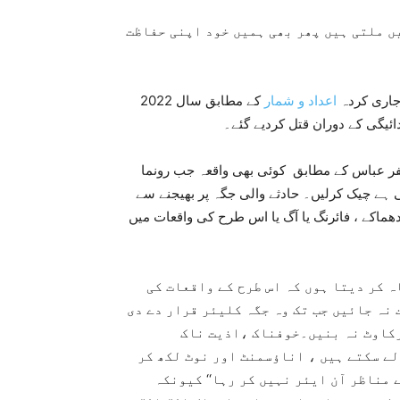
ں ملتی ہیں پھر بھی ہمیں خود اپنی حفاظت
جاری کردہ
اعداد و شمار
کے مطابق سال 2022
ضنفر عباس کے مطابق کوئی بھی واقعہ جب رونما
رہی ہے چیک کرلیں۔ حادثے والی جگہ پر بھیجنے سے
دھماکے ، فائرنگ یا آگ یا اس طرح کی واقعات میں
ہ کر دیتا ہوں کہ اس طرح کے واقعات کی
نہ جائیں جب تک وہ جگہ کلیئر قرار دے دی
رکاوٹ نہ بنیں۔خوفناک ،اذیت ناک
ے سکتے ہیں ، اناؤسمنٹ اور نوٹ لکھ کر
 مناظر آن ایئر نہیں کر رہا‘‘ کیونکہ