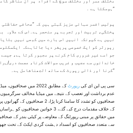
مختلف عمر اور مختلف سوچ کے افراد پر ان مناظر کام
ہوسکتا ہے ۔”
پولیس افسر سہائی عزیز کہتی ہیں کہ “صحافی حفاظتی 
پختگی، تربیت اور تجربے پر منحصر ہے۔اس کے علاوہ بہ
نہیں ہے کیونکہ انہیں اس بارے میں کبھی نہیں بتایا 
رپورٹر کو ایک خصوصی پریشر دیا جاتاہےکہ ایکسکلوسو
جو اسے غیر ضروری کام کرنے پر مجبور کرتا ہے، جیسے
خاندانوں سے عجیب و غریب سوالات کرنا، عصمت دری/ہرا
کرنا اور ذاتی رپورٹ کے ساتھ الجھناشامل ہے۔”
سی پی این ای کی
رپورٹ
کے مطابق 2022 میں صحافی
کے خلاف مقدمات درج کیے گئے، 3 خواتین ص
میں حقائق پر مبنی رپورٹنگ کے معاوضے پر کیٹی بندر کے صحا
سے متعدد صحافیوں کو انسداد دہشت گردی ایکٹ کے تحت جھوٹے 