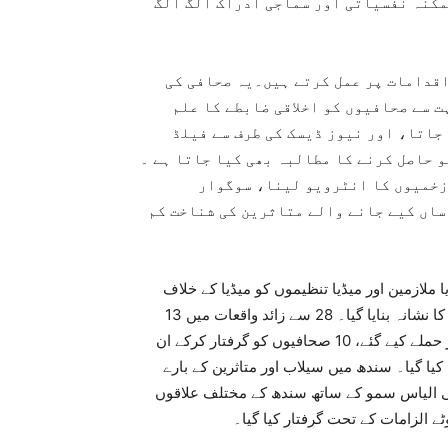
مکنہ نفسیاتی اور سماجی ادراک الگ الگ
اقدامات پر عمل کرتے ہیں۔یہ صحافی کی
ت سے صحافیوں کو اخلاقی ضابطے کا علم
جاتا، اور نیوز ڈیسک کی طرف سے فیلڈ
 حاصل کرنے کا مطالبہ بھی کیا جاتا ہے ۔
 زخمیوں کا انٹرویو لینا، سوگوار
ساں کیے جانے والے متاثرین کی شناخت کم
وں، میڈیا ملازمین اور میڈیا تنظیموں کو میڈیا کے خلاف
عدم برداشت اور تعصب کے نتیجے میں میڈیا مخالف سرگرمیوں کا نشانہ بنایا گیا۔ 28 سے زائد واقعات میں 13
صحافیوں کو تشدد کا سامنا کرنا پڑا، 2 صحافیوں کے گھرانوں پر حملے کیے گئے، 10 صحافیوں کو گرفتار کرکے ان
حافیوں کو ہراساں کیا گیا۔ سندھ میں سیلاب اور متاثرین کے بارے
فی الیاس سمو کے ساتھ سندھ کے مختلف علاقوں
الزامات کے تحت گرفتار کیا گیا۔