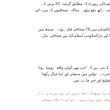
صحافیوں کی بین الاقوامی تنظیم رپورٹر ود آؤٹ بارڈر (آر ایس ایف)کی رپورٹ کے مطابق گزشتہ 20 برس کے
 ڈیوٹی اپنی جان سے ہاتھ دھو بیٹھے۔ سالانہ صحافیوں کے مرنے کی
پی پی ایف کے دستاویز کے مطابق سال 2002 سے لیکر اب تک پاکستان میں 76 صحافی قتل ہوئے ۔ سندھ میں
18 ، بلوچستان میں 21، خیبرپختونخواہ میں 29 اور پنجاب میں 5 اور دارالحکومت اسلام آباد تین صحافی مارے
نیوز لینز پاکستان سے بات کرتے ہوئے سینئر صحافی سمیرا خان کہتی ہیں کہ “جب بھی کوئی واقعہ رونما ہوتا
 دے۔ تواس میں سیفٹی اور اپنا خیال رکھنا
ٹیج اور خبر چاہیے بس۔
 یا سوچ کے تحت نہیں اس میں سرمایہ دار
چکر میں ہوتےہیں ۔ اس لیے انکا سیفٹی