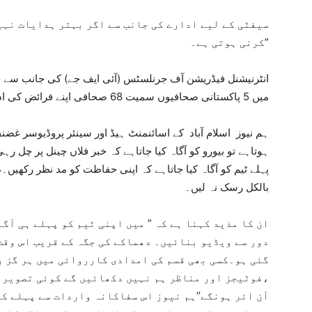
سیفٹی کے لیے ادارے کی جانب سے اگر بہتر ہدایات نہی
کرنی ہوتی ہے۔”
انٹرنیشنل فیڈریشن آف جرنلسٹس (آئی ایف جے) کی جانب سے 
میں 5 پاکستانی صحافیوں سمیت 68 صحافی اپنے فرائض کی ادائیگی کے دوران قتل کردیے گئے۔
ہم نیوز اسلام آباد کے اسائنمنٹ ہیڈ اور سینئر پروڈیوسر غ
ہوتاہے تو بیورو کو آگاہ کیا جاتاہے کہ خبر فلاں چینل پر چل 
پہلے ٹیم کو آگاہ کیا جاتاہے کہ اپنی حفاظت کو مد نظر رکھیں۔
بالکل رسک نہ لیں۔
ان کا مذید کہنا ہے کہ ” میں اپنی ٹیم کو پہلے ہی آگا
دور سے ویڈیو بنائیں۔ دھماکے کی جگہ کے قریب اس وقت 
گئی ہو۔کسی بھی قسم کی امدادی کارروائی میں ہر گز 
،فوٹیجز اور مناظر ہم نہیں دکھائیں گے کوئی تصویر ل
آن ائر ہونگے’’ہم نیوز اس سفاکانہ واردات سے پہلے کے