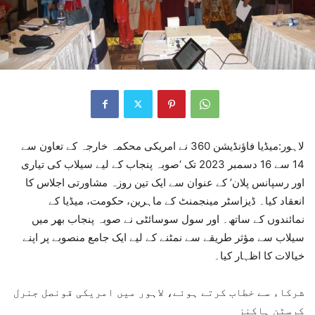
لاہور:میڈیا فاؤنڈیشن 360 نے امریکی محکمہ خارجہ کے تعاون سے
14 سے 16 دسمبر 2023 تک ‘صوبہ پنجاب کے لیے سیلاب کی تیاری
اور رسپانس پلان’ کے عنوان سے ایک تین روزہ مشاورتی اجلاس کا
انعقاد کیا۔ ڈیزاسٹر مینجمنٹ کے ماہرین، حکومت، میڈیا کے
نمائندوں کے ساتھ۔ اور سول سوسائٹی نے صوبہ پنجاب بھر میں
سیلاب سے مؤثر طریقے سے نمٹنے کے لیے ایک جامع منصوبے پر اپنے
خیالات کا اظہار کیا۔
شرکاء سے خطاب کرتے ہوئے، لاہور میں امریکی قونصل جنرل
کرسٹن ہاکنز