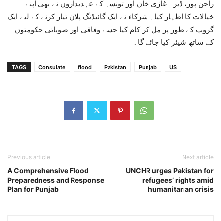
راجن پور، ڈیرہ غازی خان اور تونسہ کے عہدیداروں نے بھی اپنے
خیالات کا اظہار کیا۔ شرکاء نے ایک گائیڈنگ پلان تیار کرنے کے لیے ایک
گروپ کے طور پر مل کر کام کیا جسے وفاقی اور صوبائی حکومتوں
کے ساتھ شیئر کیا جائے گا۔
TAGS
Consulate
flood
Pakistan
Punjab
US
Previous article
Next article
A Comprehensive Flood
UNCHR urges Pakistan for
Preparedness and Response
refugees’ rights amid
Plan for Punjab
humanitarian crisis