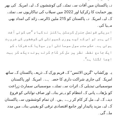
نے پاکستان میں آفات سے نمٹنے کی کوششوں کے لیے امریکہ کی بھر
پور حمایت کا زکرکیا اور 2022 میں سیلاب کی تباکاریوں سے نمٹنے
کے لیے امریکہ نے پاکستان کو 215 ملین ڈالرسے زائد کی امداد بھی
مہیا کی۔
امریکی قونصل جنرل کرسٹن ہاکنز نے کہا، “جب کوئی آفت
آتی ہے، تو اس کے لیے پوری کمیونٹی کی کوششوں کی ضرورت
ہوتی ہے۔ حکومت، سول سوسائٹی اور میڈیا کے شرکاء کو
ایک جامع نقطہ نظر پر مل کر کام کرتے ہوئے دیکھ کر بہت
اچھا لگتا ہے”۔
یہ ورکشاپ “گرین الائنس” کے فریم ورک کے ذریعے پاکستان کے ساتھ
امریکہ کی جاری شراکت داری کا حصہ ہے۔ امریکہ اور پاکستان
موسمیاتی تبدیلی کے اثرات سے نمٹنے، موسمیاتی سمارٹ زراعت
کو بڑھانے، پانی کے انتظام کو بہتر بنانے اور صاف توانائی کو فروغ
دینے کے لیے مل کر کام کر رہے ہیں۔ ان تمام کوششوں سے پاکستان
کے لیے مزید پائیدار اور جامع اقتصادی ترقی کو یقینی بنانے میں مدد
ملے گی۔