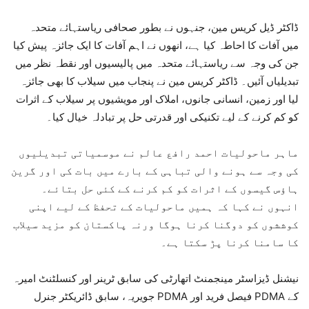
ڈاکٹر ڈیل کریس مین، جنہوں نے بطور صحافی ریاستہائے متحدہ
میں آفات کا احاطہ کیا ہے، انھوں نے اہم آفات کا ایک جائزہ پیش کیا
جن کی وجہ سے ریاستہائے متحدہ میں پالیسیوں اور نقطہ نظر میں
تبدیلیاں آئیں۔ ڈاکٹر کریس مین نے پنجاب میں سیلاب کا بھی جائزہ
لیا اور زمین، انسانی جانوں، املاک اور مویشیوں پر سیلاب کے اثرات
کو کم کرنے کے لیے تکنیکی اور قدرتی حل پر تبادلہ خیال کیا۔
ماہر ماحولیات احمد رافع عالم نے موسمیاتی تبدیلیوں
کی وجہ سے ہونے والی تباہی کے بارے میں بات کی اور گرین
ہاؤس گیسوں کے اثرات کو کم کرنے کے کئی حل بتائے۔
انہوں نے کہا کہ ہمیں ماحولیات کے تحفظ کے لیے اپنی
کوششوں کو دوگنا کرنا ہوگا ورنہ پاکستان کو مزید سیلاب
کا سامنا کرنا پڑ سکتا ہے۔
نیشنل ڈیزاسٹر مینجمنٹ اتھارٹی کی سابق ٹرینر اور کنسلٹنٹ امیرہ
جویریہ، سابق ڈائریکٹر جنرل PDMA فیصل فرید اور PDMA کے