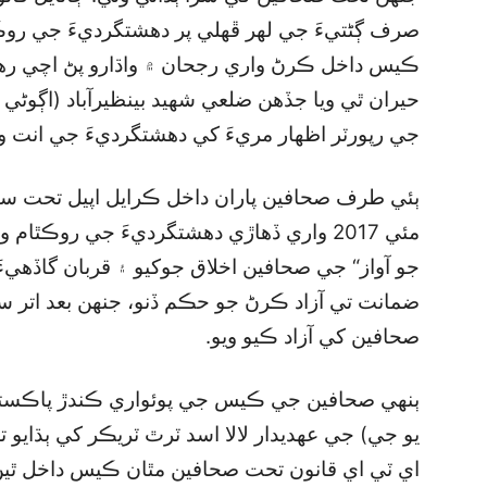
صرف ڳڻتيءَ جي لهر ڦهلي پر دهشتگرديءَ جي روڪ
ڪيس داخل ڪرڻ واري رجحان ۾ واڌارو پڻ اچي رهيو
حيران ٿي ويا جڏهن ضلعي شهيد بينظيرآباد (اڳوڻي 
جي رپورٽر اظهار مريءَ کي دهشتگرديءَ جي انت وا
مئي 2017 واري ڏهاڙي دهشتگرديءَ جي روڪٿام
جو آواز“ جي صحافين اخلاق جوکيو ۽ قربان گاڏهي
ضمانت تي آزاد ڪرڻ جو حڪم ڏنو، جنهن بعد اتر س
صحافين کي آزاد ڪيو ويو.
ٻنهي صحافين جي ڪيس جي پوئواري ڪندڙ پاڪستا
يو جي) جي عهديدار لالا اسد ٽرٿ ٽريڪر کي ٻڌايو ت
اي ٽي اي قانون تحت صحافين مٿان ڪيس داخل ٿيڻ 