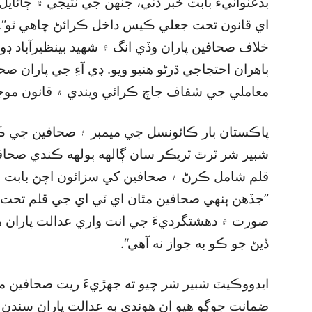
بدعنوانيءَ بابت خبر ڏني، جنهن جي نتيجي ۾ ڄاڻا
اي قانون تحت جعلي ڪيس داخل ڪرائڻ چاهي ٿو“. 
خلاف صحافين پاران وڏي انگ ۾ شهيد بينظيرآباد ڊ
ٻاهران احتجاجي ڌرڻو هنيو ويو. ڊي آءِ جي پاران 
معاملي جي شفاف جاچ ڪرائي ويندي ۽ قانون موجب
پاڪستان بار ڪائونسل جي ميمبر ۽ صحافين جي 
شبير شر ٽرٿ ٽريڪر سان ڳالهه ٻولهه ڪندي صحاف
قلم شامل ڪرڻ ۽ صحافين کي سزائون اچڻ بابت ش
”جڏهن ٻنهي صحافين مٿان اي ٽي اي جي قلم تحت لڳ
صورت ۾ دهشتگرديءَ جي انت واري عدالت پاران 
ڏيڻ جو ڪو به جواز نه آهي“.
ايڊووڪيٽ شبير شر چيو ته جهڙيءَ ريت صحافين مٿان
ضمانت جوڳو هيو ان هوندي به عدالت پاران سندن د