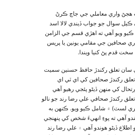
 هجڻ واري معاملي جي جاچ ڪرڻ
 ڪيل سوال جو جواب ڏيندي لالا اسد
 ڪيو ويو آهي ته اهڙي قسم جي الزامن
ي صحافين جي مقامي يونين يا پريس
سخت قدم پڻ کنيا ويندا.
ي سان تعلق رکندڙ حافظ حسنين سميت
لق رکندڙ صحافين کي اي ٽي اي
تحال کي منهن ڏيڻو پئجي رهيو آهي
علق رکندڙ صحافي علي رضا رند جو نالو
ري لسٽ) ۾ شامل ڪيو ويو. ڪنهن به
 آهي ته پوءِ انهيءَ شخص کي پنهنجي
طلاع ڏيڻو هوندو آهي ۽ علي رضا رند