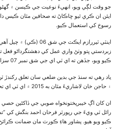
جو وقت لڳي ويو، انهيءَ نوعيت جي ڪيسن ۾ گھڻو 
ايئن ان ڪري ٿيو ڇاڪاڻ ته صحافين مٿان ڪيس دا
رسوخ کي استعمال ڪيو.
اينٽي ٽيررازم ايڪٽ جي شق
زبردستي ڀتو وٺڻ واري عمل کي دهشتگرداڻو فعل تص
ڪيو ويو، جڏهن ته اي ٽي اي جي شق نمبر 07 سزائن متعلق آهي.
ياد رهي ته سنڌ جي بدين ضلعي سان تعلق رکندڙ ٽ
۽ حاجن خان لاشاريءَ مٿان به 2015 ۾ اي ٽي اي تحت ڪيس داخل ڪيا ويا هئا.
ان کان اڳ خيبرپختونخواه صوبي جي ڏاکڻين حصي 
رائل ٽي ويءَ جي رپورٽر فرحان احمد بنگش کي ”تشد