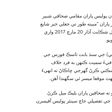
ان پوليس پاران مقامي صحافي شبير
اران ”مبينه طور تي جعلي خبر شايع
ڪري“ کانئس ڀتي جي تقاضا ڪرڻ بابت جمع ڪرايل شڪايت آڌار 20 مارچ 2017 واري
و.
پي) جي سنڌ بابت ٽاسڪ فورس جي
افيءَ سميت ڪنهن به فرد خلاف
ي ڪرڻ گھرجي ڇاڪاڻ ته انهيءَ
ھٽ موقعا ميسر ٿي سگھندا آهن.
ته صحافين پاران بليڪ ميل ڪرڻ
ن جي تفصيلي جاچ سينئر پوليس آفيسرن