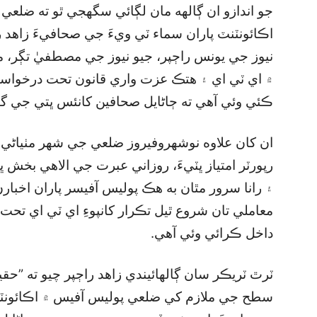
جو اندازو ان ڳالهه مان لڳائي سگھجي ٿو ته ضلع
اڪائونٽنٽ پاران سماء ٽي ويءَ جي صحافيءَ زاهد را
نيوز جي يونس راڄپر، جيو نيوز جي مصطفيٰ تڳر،
۾ اي ٽي اي ۽ هتڪ عزت واري قانون تحت درخواست
ڪئي وئي آهي ته ڄاڻايل صحافين کانئس ڀتي جي گ
ان کان علاوه نوشهروفيروز ضلعي جي شهر مٺياڻيء
رپورٽر امتياز ڀٽيءَ، روزاني عبرت جي الاهي بخش 
۽ رانا سرور مٿان به هڪ پوليس آفيسر پاران اخب
معاملي تان شروع ٿيل تڪرار کانپوءِ اي ٽي اي ت
داخل ڪرائي وئي آهي.
ٽرٿ ٽريڪر سان ڳالهائيندي زاهد راڄپر چيو ته ”ح
سطح جي ملازم کي ضلعي پوليس آفيس ۾ اڪائونٽ