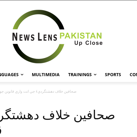
NGUAGES
MULTIMEDIA
TRAININGS
SPORTS
CO
صحافين خلاف دهشتگرديءَ جي انت واري قانونن جو
صحافين خلاف دهشتگرد
ق