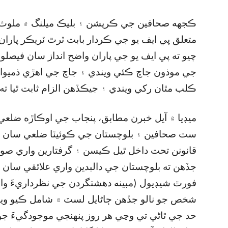
ڪجهه صحافين جي ڪرپشن ۽ بليڪ ميلنگ ۾ ملوث
متعلق پي ايف يو جي ڪردار بابت ٽرٿ ٽريڪر پاران
چيو ته پي ايف يو جي پاران واضح انداز سان فيصلو
جي موذون جاچ ڪئي ويندي ۽ جاچ جي اهڙي ذميوار
ڪلب مٿان رکي ويندي ۽ جيڪڏهن الزام ثابت ٿيا ته 
ميڊيا ۾ آيل خبرن مطابق، پنجاب جي اوڪاڙه ضلع
ست صحافين ۽ بلوچستان جي ڪوئيٽا ضلعي سان تع
قانونن تحت داخل ٿيل ڪيسن ۽ گرفتارين واري صور
جڏهن ته بلوچستان جي دالبدين واري علائقي سان ت
فورٿ شيڊيول (مبينه دهشتگردن جي نظرداريءَ وا
شخص جو نالو جڏهن ڄاڻايل لسٽ ۾ شامل ڪيو ويندو
حد جي ٿاڻي تي وڃي هر روز پنهنجي موجودگيءَ جو ا