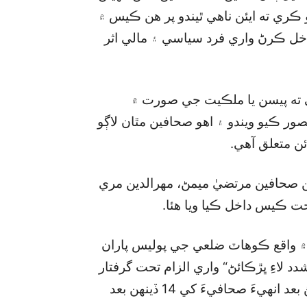
ڪري ته ايئن ناهي ٿيندو پر هن ڪيس ۾
خل ڪرڻ واري فرد سياسي ۽ مالي اثر
 06 (ڪي) ۾ چيل آهي ته پيسن يا ملڪيت جي صورت ۾
ور ڪيو ويندو ۽ اهو صحافين مٿان لاڳو
ن صحافين مرتضيٰ ميمڻ، مهرالدين مري
۾ واقع ڪوهاٽ ضلعي جي پوليس پاران
د لاءِ ڀڙڪائڻ“ واري الزام تحت گرفتار
ڪيو ويو هيو. پشاور هاءِ ڪورٽ مان ضمانت ڪرائڻ بعد انهيءَ صحافيءَ کي 14 ڏينهن بعد