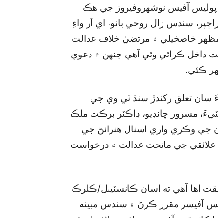
ي پوليس آفيس نوشهروفيروز جي هڪ
ڄپر، سندس زال روحي بانو، اي آر واءِ
 مظهر خاصخيلي ۽ مرتضيٰ خلاف عدالت
 داخل ڪرائي وئي آهي جنهن ۾ دعويٰ
ھر ڪئي.
َ سان تعلق رکندڙ سنڌ ٽي وي جي
ڀٽيءَ، مسرور چانڊيو، ڊاڪٽر برڪت ملڪ
ارن جي وڪري واري اسٽال هٽرائڻ جي
حت علائقي جي ماتحت عدالت ۾ درخواست
قيقت اها آهي ته اسان ڪانسٽيبل/ڪلرڪ
س آفيسر مقرر ڪرڻ ۽ سندس مبينه