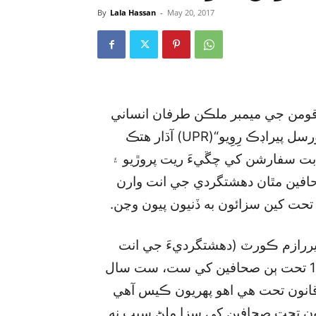
By
Lala Hassan
-
May 20, 2017
ومن جي ميمبر ملڪن طرفان انساني
حقن جي پاسداريءَ واري سلسلي تحت ٿيندڙ ”يونيورسل پيراڊڪ رِوِيو“(UPR) آڌار هتڪ
ابت سفارشن کي چڱيءَ ريت پروڙيو ۽
صحافين مٿان دهشتگردي جي انت وارن
تحت کين سزائون به ڏنيون پيون وڃن.
يررازم ڪورٽ (دهشتگرديءَ جي انت
واري عدالت) اينٽي ٽيررازم ايڪٽ (اي ٽي اي) 1997 تحت ٻن صحافين کي ست، ست سال
قانون تحت هي اهو پهريون ڪيس آهي
نون تحت صحافين کي سزا ملڻ سبب نه