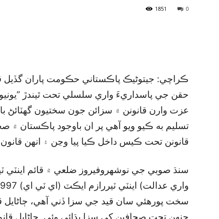
1851
0
ڪراچي: جيتوڻيڪ پاڪستاني حڪومت پاران گڏيل ق
عزت وارن قانونن ۾ سزائن جون سختيون گھٽائڻ ب
تسليم به ڪيو ويو آهي پر ان باوجود پاڪستان ۾ 
قانونن تحت ڪيس داخل ڪيا پيا وڃن ۽ انهن قانون 
سنڌ صوبي جي نوشهروفيروز ضلعي ۾ قائم اينٽي ٽ
سخت پورهئي سان قيد جي سزا ڏني آهي، ڄاڻايل 
جنهن تحت صحافين کي سزا ٻڌائي وئي. ڄاڻايل قا