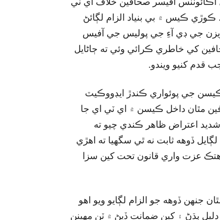
يل اڪائونٽس آفيسر صحافين خلاف اي ٽي
ڪوڙي ڪيس ۾ بي بنياد الزام لڳائڻ
ويزن جي ڊي آءِ جي پوليس جي آفيس
صحافين کي خاطري ڪرائي وئي ته ڄاڻايل
 قدم کنيو ويندو.
ڪيسن جي پوئواري ڪندڙ ايڊووڪيٽ
ين مٿان داخل ڪيسن ۾ اي ٽي اي جا
ديد اعتراض ظاهر ڪندي چيو ته
ايل ڏوهه ثابت نه ٿي سگھيا ته اهڙي
هتڪ عزت واري قانون تحت کين سزا
 جنهن ڏوهه جو الزام لڳايو ويو اهو
ليل ٻڌڻ ۽ کين ضمانت ڏيڻ ۾ ٽن مهينن