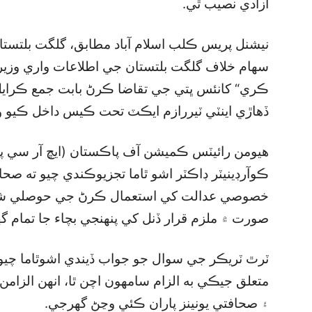
آزادي نصيب ٿي.
نيشنل پريس ڪلب اسلام آباد مطابق، گلگت بلتست
سهام خلاف گلگت بلتستان جي اطلاعات واري وزير پ
ڏهاڙي اينٽي ٽيررازم ايڪٽ تحت ڪيس داخل ڪيو وي
هيومن رائيٽس ڪميشن آف پاڪستان (ايڇ آر سي 
ڪوآرڊينيٽر ڊاڪٽر اشو ٿاما تجزيوڪندي چيو ته صح
خصوصي عدالت کي استعمال ڪرڻ جي حوصلي شڪن
صورت ۾ ملزم قرار ڏنل کي پنهنجي بچاء جا تمام گ
ٽرٿ ٽريڪر جي سوال جو جواب ڏيندي اشوٿاما چيو 
متعلق جيڪي به الزام سامهون اچن ٿا، انهن الزام
۽ صحافتي يونينز پاران ڪئي وڃڻ گھرجي.