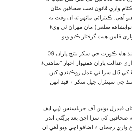
ٿام واري قانون تحت صحافين مٿان
 آهي. ڪيترائي ماڻهو ته ان وقت به
نوابشاهه ضلعي) مان مهراڻ ٽي ويءَ
ري قلمن هيٺ گرفتار ڪيو ويو.
ٻئي طرف صحافين پاران داخل ڪرايل اپيل تحت سنڌ هاءِ ڪورٽ جي سکر بئنچ پاران 09
 واري عدالت پاران هفتيوار اخبار ”ساهتيءَ
ءَ کي ڏنل سزا تي عمل روڪيندي کين
نڌ جي سينٽرل جيل سکر ۾ قيد انهن
ن فيڊرل يونين آف جرنلسٽس (پي ايف
ه صحافين کي سزا اچڻ بعد پرڳڻي اندر
واري رجحان ۾ اضافو اچي ويو آهي ان