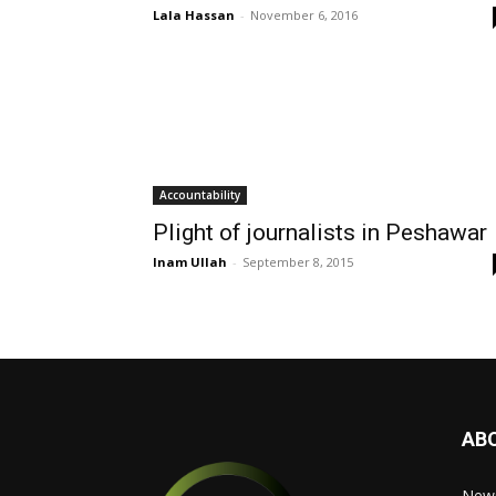
Lala Hassan
-
November 6, 2016
Accountability
Plight of journalists in Peshawar
Inam Ullah
-
September 8, 2015
AB
News