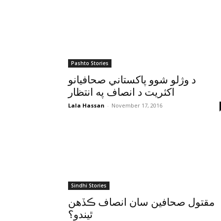
Pashto Stories
د وژلو شوو پاکستاني صحافيانو
اکثريت د انصاف په انتظار
Lala Hassan
-
November 17, 2016
Sindhi Stories
مقتول صحافين سان انصاف ڪڏهن
ٿيندو؟