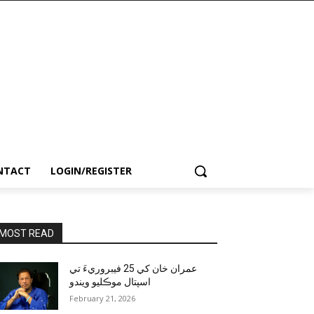
NTACT
LOGIN/REGISTER
MOST READ
عمران خان کي 25 فيبروريءَ تي
اسپتال موڪليو ويندو
February 21, 2026