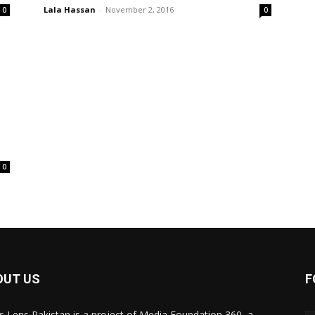
Lala Hassan
-
November 2, 2016
0
0
0
OUT US
F
 Lens Pakistan is a project of Media Foundation 360, a