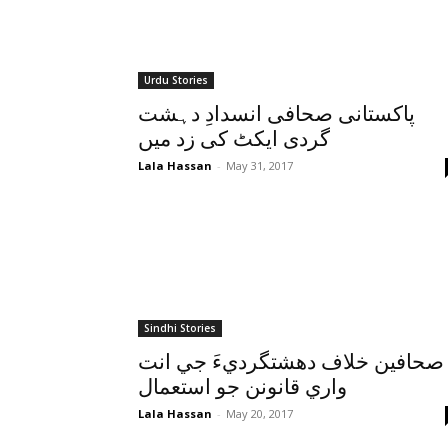
Urdu Stories
پاکستانی صحافی انسدادِ دہشت
گردی ایکٹ کی زد میں
Lala Hassan
-
May 31, 2017
Sindhi Stories
صحافين خلاف دهشتگرديءَ جي انت
واري قانونن جو استعمال
Lala Hassan
-
May 20, 2017