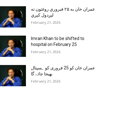
عمران خان به ۲۵ فبروري روغتون ته
لېږدول کېږي
February 21, 2026
Imran Khan to be shifted to
hospital on February 25
February 21, 2026
عمران خان کو 25 فروری کو ہسپتال
بھیجا جائے گا
February 21, 2026