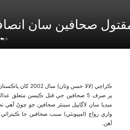
قتول صحافين سان انصاف
0
ڪراچي (لالا حسن وٽا
پر صرف 5 صحافين جي قتل ڪيسن متعلق 
ميڊيا سان لاڳاپيل سينئر صحافين جو چوڻ آهي 
واري رواج (امپيونٽي) سبب صحافين جا ڪيترائي
آهن.