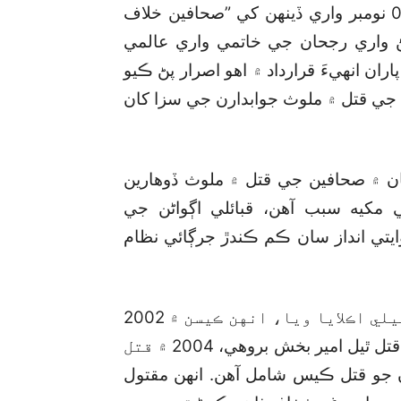
گڏيل قومن جي جنرل اسيمبليءَ پاران 2013 ۾ 02 نومبر واري ڏينهن کي ”صحافين خلاف
 واري رجحان جي خاتمي واري عالمي
ران انهيءَ قرارداد ۾ اهو اصرار پڻ ڪيو
ن جي قتل ۾ ملوث جوابدارن جي سزا کان
ان ۾ صحافين جي قتل ۾ ملوث ڏوهارين
مکيه سبب آهن، قبائلي اڳواڻن جي
ايتي انداز سان ڪم ڪندڙ جرڳائي نظام
چئن صحافين جي قتل جا ڪيس اهڙن ئي جرڳن وسيلي اڪلايا ويا، انهن ڪيسن ۾ 2002
دوران مارجي ويل صحافي شاهد سومرو، 2003 ۾ قتل ٿيل امير بخش بروهي، 2004 ۾ قتل
ل مجيب الرحمان جو قتل ڪيس شامل آهن. انهن مقتول