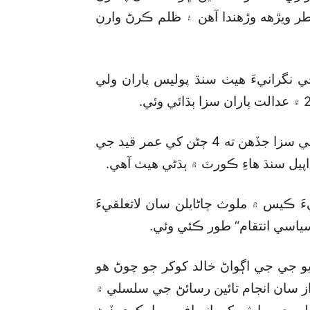
ر ويڙهه وڙهندا آهن ۽ ظلم ڪرڻ وارن
ي نگرانيءَ هيٺ سنڌ پوليس پاران ولي
ان قتل ڪيس ۾ نامزد ٿيل ٻن جوابدارن کي موت جي سزا جڏهن ته 4 ڄڻن کي عمر قيد جي
پيل سنڌ هاءِ ڪورٽ ۾ ٻڌڻي هيٺ آهي.
يءَ ڪيس ۾ ملوث ڄاڻايلن سان لاتعلقيءَ
سياسي انتقام“ طور ڪئي وئي.
و جي جي اڳواڻ خالد کوکر جو چوڻ هو
ز سان انجام تائين رسائڻ جي سلسلي ۾