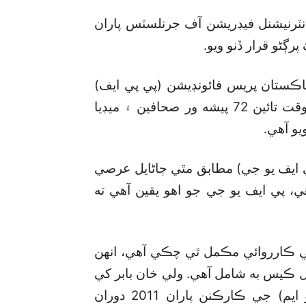
يا ويا ته، انٽرنيشنل فيڊريشن آف جرنلسٽس پاران
رڳڻو قرار ڏنو ويو.
 پاڪستان پريس فائونڊيشن (پي پي ايف)
پاران واضح ڪيو ويو آهي ته 2002 کان موجوده وقت تائين 72 پيشه ور صحافين ۽ ميڊيا
و آهي.
 ايف يو جي) مطابق مٿي ڄاڻايل عرصي
ي، پي ايف يو جي جو اهو يقين آهي ته
جن بابت عدالتي ڪارروائي مڪمل ٿي چڪي آهي، انهن
قتل ڪيس به شامل آهي. ولي خان بابر کي
سياسي تنظيم متحده قومي موومينٽ (ايم ڪيو ايم) جي ڪارڪنن پاران 2011 دوران