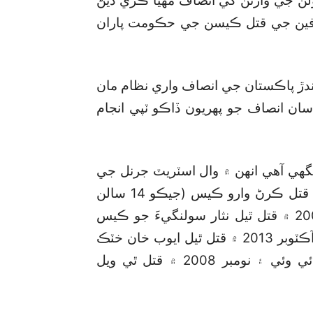
ولن جي وارثن کي انصاف مهيا ڪري ڏيڻ
افين جي قتل ڪيسن جي حڪومت پاران
ڙ پاڪستان جي انصاف واري نظام مان
يءَ سان انصاف جو پهريون ڏاڪو ٽپي انجام
ھي آهي انهن ۾ وال اسٽريٽ جرنل جي
ڪراچيءَ ۾ مقرر نمائندي ڊينيئل پرل کي 2002 ۾ قتل ڪرڻ وارو ڪيس (جيڪو 14 سالن
کان اپيل هيٺ آهي، ولي خان بابر قتل ڪيس، 2007 ۾ قتل ٿيل نثار سولنگيءَ جو ڪيس
جنهن بابت عدالت پاران 2012 ۾ فيصلو ٻڌايو ويو. آڪٽوبر 2013 ۾ قتل ٿيل ايوب خان خٽڪ
جو ڪيس جنهن جي قاتلن کي 2016 ۾ سزا ٻڌائي وئي ۽ نومبر 2008 ۾ قتل ٿي ويل