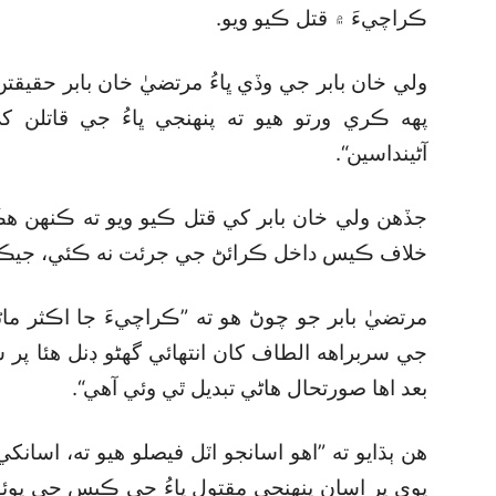
ڪراچيءَ ۾ قتل ڪيو ويو.
ولي خان بابر جي وڏي ڀاءُ مرتضيٰ خان بابر حقيقتن 
پهه ڪري ورتو هيو ته پنهنجي ڀاءُ جي قاتل
آڻينداسين“.
جڏهن ولي خان بابر کي قتل ڪيو ويو ته ڪنهن هڪ
خلاف ڪيس داخل ڪرائڻ جي جرئت نه ڪئي، جيڪي 
مرتضيٰ بابر جو چوڻ هو ته ”ڪراچيءَ جا اڪثر ماڻه
جي سربراهه الطاف کان انتهائي گھڻو ڊنل هئا پر
بعد اها صورتحال هاڻي تبديل ٿي وئي آهي“.
هن ٻڌايو ته ”اهو اسانجو اٽل فيصلو هيو ته، اسانک
پوي پر اسان پنهنجي مقتول ڀاءُ جي ڪيس جي پوئو