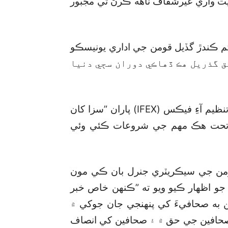
عيت واري غيرشفاف ٺاهه ڪرڻ تي مجبور
ڪم ڪندڙ گڏيل قومن جي اداري يونيسڪو
مطابق گذريل هڪ ڏهاڪي دوران سڄي دنيا
اظهار جي آزاديءَ لاءِ عالمي سطح تي ڪم ڪندڙ تنظيم آءِ فيڪس (IFEX) پاران ”سزا کان
 تحت هڪ مهم جي شروعات ڪئي وئي
من جي سيڪريٽري جنرل بان ڪي مون
۾ ان ڳالهه جو اظهار ڪيو ويو ته ”ڪنهن خاص خبر
به صحافيءَ کي پنهنجي جان جوکي ۾
صحافين جي حق ۾ ۽ صحافين کي انصاف