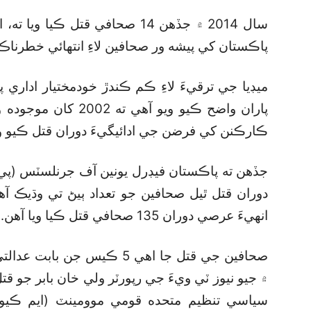
سال 2014 ۾ جڏهن 14 صحافي قتل ڪ
پاڪستان کي پيشه ور صحافين لاءِ انتهائي خطرناڪ پ
ميڊيا جي ترقيءَ لاءِ ڪم ڪندڙ خودمختيار اداري
ڪارڪنن کي فرضن جي ادائيگيءَ دوران قتل ڪيو وي
جڏهن ته پاڪستان فيڊرل يونين آف جرنلسٽس (پي
دوران قتل ٿيل صحافين جو تعداد ٻيڻ تي وڌيڪ آه
انهيءَ عرصي دوران 135 صحافي قتل ڪيا ويا آهن.
صحافين جي قتل جا اهي 5 ڪيس 
۾ جيو نيوز ٽي ويءَ جي رپورٽر ولي خان بابر جو 