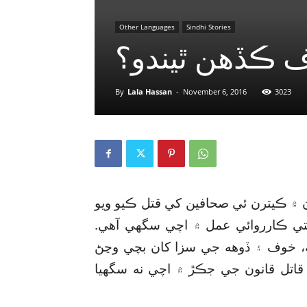
Other Languages
Sindhi Stories
 ڪڏهن ٿيندو؟
By
Lala Hassan
-
November 6, 2016
3023
ن) سال 2002 کان پاڪستان ۾ ڪيترن ئي صحافين کي قتل ڪيو ويو
عدالتي ڪارروائي عمل ۾ اچي سگھي آهي.
ته، خوف ۽ ڏوهه جي سزا کان بچي وڃڻ
 قاتل قانون جي جڪڙ ۾ اچي نه سگھيا