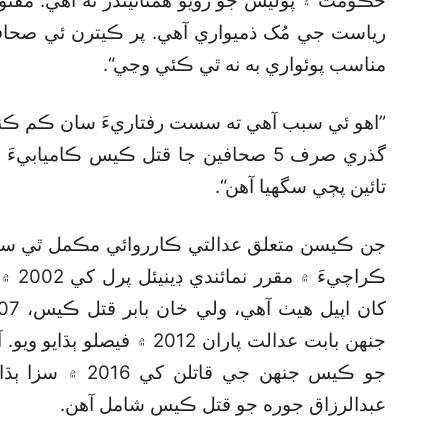
حڪومت ۽ پوليس جو رويو همٿائيندڙ نه آهي. مقت
رياست جي مُک ذميواري آهي. پر ڪيترن ئي صح
مناسب پوئواري به نه ٿي ڪئي وڃي“.
”اهو ئي سبب آهي ته سست رفتاريءَ سان ڪم ڪند
گذري صرف 5 صحافين جا قتل ڪيس ڪامياب
تائين پڄي سگھيا آهن“.
جن ڪيسن متعلق عدالتي ڪارروائي مڪمل ٿي سگ
عبدالرزاق جوره جو قتل ڪيس شامل آهن.