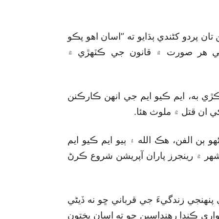
تان پردو کڻندي ٻڌايو ته ”اسان اهو پڪو
ن کي هر صورت ۾ قانون جي ڪٽهڙي ۾
ڙي به، ايم ڪيو ايم جي انهن ڪارڪنن
ان قتل ۾ ملوث هئا.
و ٻن الفن، هڪ الله ۽ ٻيو ايم ڪيو ايم
 شهر ۾ رينجرز پاران آپريشن شروع ڪرڻ
ي پنهنجي زندگيءَ جي قرباني ڇو نه ڏيڻي
اري ڪندا رهنداسين ڇو ته اسان پختون