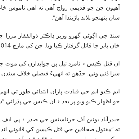
آهيون جن جو قديمي رواج آهي ته اهي ناموس خاط
سان پنهنجو پلاند پاڙيندا آهن“.
سنڌ جي اڳوڻي گھرو وزير ڊاڪٽر ذوالفقار مرزا ج
خان بابر جا قاتل گرفتار ڪيا ويا. جن کي مارچ 2014 ۾ عدالت پاران سزا ٻڌائي وئي.
سزا ڏني وئي. جڏهن ته انهيءَ فيصلي خلاف سندن ا
ايم ڪيو ايم جي قيادت پاران ابتدائي طور تي انه
جو اظهار ڪيو ويو پر بعد ۾ ان ڪيس جي پڌرائي ”
حيدرآباد يونين آف جرنلسٽس جي صدر ۽ پي ايف ي
ته ”مقتول صحافين جي قتل ڪيسن کي قانوني اندا