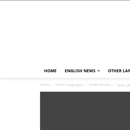
HOME
ENGLISH NEWS
OTHER LA
 ٿيندو؟
Sindhi Stories
Other Languages
Home