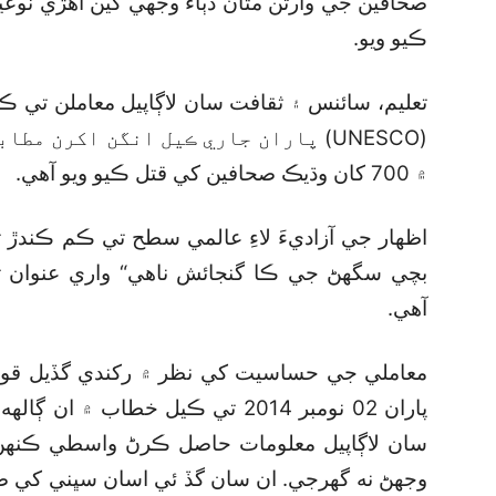
صحافين جي وارثن مٿان دٻاءُ وجهي کين اهڙي نو
ڪيو ويو.
تعليم، سائنس ۽ ثقافت سان لاڳاپيل معاملن تي 
(UNESCO) پاران جاري ڪيل انگن اکرن 
۾ 700 کان وڌيڪ صحافين کي قتل ڪيو ويو آهي.
بچي سگھڻ جي ڪا گنجائش ناهي“ واري عنوان
آهي.
معاملي جي حساسيت کي نظر ۾ رکندي گڏيل قو
پاران 02 نومبر 2014 تي ڪيل خطاب 
سان لاڳاپيل معلومات حاصل ڪرڻ واسطي ڪنهن 
وجهڻ نه گھرجي. ان سان گڏ ئي اسان سڀني کي 