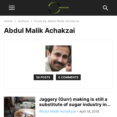
Home
Authors
Posts by Abdul Malik Achakzai
Abdul Malik Achakzai
58 POSTS
0 COMMENTS
Jaggery (Gurr) making is still a
substitute of sugar industry in...
Abdul Malik Achakzai
-
April 18, 2018