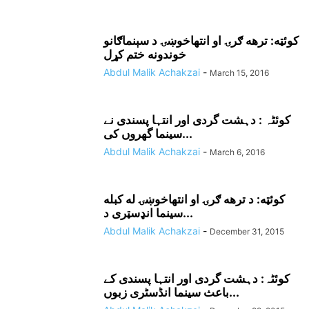
کوئټه: ترهه ګرۍ او انتهاخوښۍ د سېنماګانو
خوندونه ختم کړل
Abdul Malik Achakzai
-
March 15, 2016
کوئٹہ : دہشت گردی اور انتہا پسندی نے
سینما گھروں کی...
Abdul Malik Achakzai
-
March 6, 2016
کوئټه: د ترهه ګرۍ او انتهاخوښۍ له کبله
سينما انډسټرى د...
Abdul Malik Achakzai
-
December 31, 2015
کوئٹہ: دہشت گردی اور انتہا پسندی کے
باعث سینما انڈسٹری زبوں...