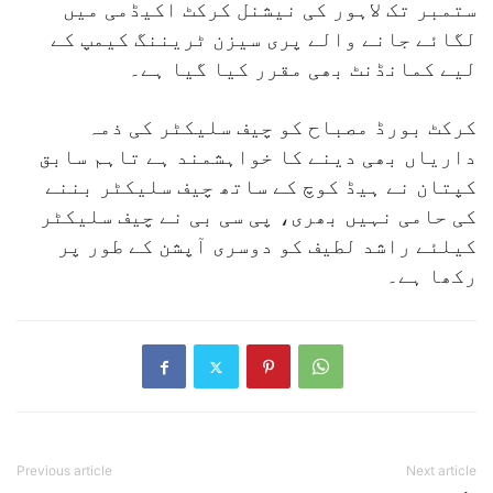
ستمبر تک لاہور کی نیشنل کرکٹ اکیڈمی میں
لگائے جانے والے پری سیزن ٹریننگ کیمپ کے
لیے کمانڈنٹ بھی مقرر کیا گیا ہے۔
کرکٹ بورڈ مصباح کو چیف سلیکٹر کی ذمہ
داریاں بھی دینے کا خواہشمند ہے تاہم سابق
کپتان نے ہیڈ کوچ کے ساتھ چیف سلیکٹر بننے
کی حامی نہیں بھری، پی سی بی نے چیف سلیکٹر
کیلئے راشد لطیف کو دوسری آپشن کے طور پر
رکھا ہے۔
Previous article
Next article