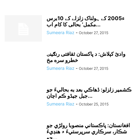
ء2005 کے ہولناک زلزلے کے 10برس
مکمل‘ بحالی کا کام اب...
Sumeera Riaz
-
October 27, 2015
وادئ کېلاش: د پاکستان ثقافتى رنګينۍ
خطرو سره مخ
Sumeera Riaz
-
October 27, 2015
ڪشمير زلزلو: ڏهاڪي بعد به بحاليءَ جو
جبل جيڏو ڪم اڃان...
Sumeera Riaz
-
October 25, 2015
افغانستان: پاڪستاني منصوبا رولڙي جو
شڪار، سرڪاري سرپرستيءَ ۾ هنڊيءَ
جو...