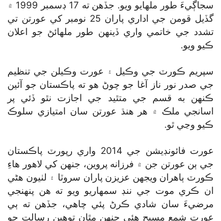
سجاڳيءَ طور ملهايو ويو. جڏهن ته 17 ڊسمبر 1999 ۾
گڏيل قومن جي اداري پاران 25 نومبر کي عورتن تي
تشدد جي خاتمي واري ڏينهن طور ملهائڻ جو اعلان
ڪيو ويو.
سپريم ڪورٽ جي وڪيل ۽ عورت وڪيلن جي تنظيم
جي صدر نور ناز آغا جو چوڻ هو ته پاڪستان جو آئين
ڪنهن به قسم جي متٿيد جي اجازت نٿو ڏئي پر
اسانجي ملڪ ۾ هر هنڌ عورتن سان امتيازي سلوڪ
ڪيو وڃي ٿو.
عورت فائونڊيشن جي 2014 واري رپورٽ پاڪستان
جي ٻن عورتن جن ۾ فرزانه پروين، جنهن کي لاهور هاءِ
ڪورٽ ٻاهران ويجهن عزيزن پاران سروٽا ۽ لٺيون هڻي
ان ڪري موت جي ننڊ سمهاريو ويو ته هن پنهنجي
مرضيءَ سان شادي ڪرڻ پئي چاهي، جڏهن ته ٻي
عورت شمع مسيح هئي جنهن مٿان توهين رسالت جو