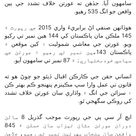
سامهون آيا. جڏهن ته عورتن خلاف تشدد جي ٻين
واقعن جو انگ 535 رهيو.
هوڏانهن صنفي اڻ برابريءَ واري 2015 جي رپورٽ ۾
145 ملڪن مان پاڪستان کي 144 هين نمبر تي رکيو
ويو. عورتن جي معاشي شموليت ۽ کين موقعن ۾
پاڪستان 143هين نمبر تي رهيو ۽ عورتن جي
سياسي خودمختياريءَ ۾ 87 نمبر تي سامهون آيو.
انساني حقن جي ڪارڪن اقبال ڏيٿو جو چوڻ هو ته
قانون تي عمل وارا سڀ مڪينزم پنهنجو ڪم بهتر ڪن
۽ سزائن جي انگ ۾ واڌاري سان عورتن خلاف تشدد
کي روڪي سگهجي ٿو.
ايڇ آر سي پي جي رپورٽ موجب گذريل 8 سالن
دوران عورتن مٿان تيزاب سان حملن ۾ 845
واقعن سان پنجاب پهرئين نمبر تي رهيو، جڏهن