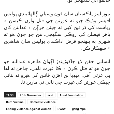
خاتمو آڻي سگهجي ٿو.
نيوز لينز پاڪستان سان فون وسيلي ڳالهائيندي پوليس
آفيسر وڌيڪ چيو ته عورتن جي قتل وارن ڪيسن ۾
رياست کي ڌر ٿيڻ کپي ته جيئن جرڳن ۽ عدالتن کان
ٻاهر فيصلن کي روڪي سگهجي. هن جو چوڻ هو ته
شهري به پنهنجو فرض اداڪندي پوليس سان شاهدين
۾ سهڪار ڪن.
انساني حقن لاءِ جاکوڙيندڙ اڳواڻ طاهره عبدالله جو
چوڻ هو ته قتل ڪرڻ ۾ ڪا غيرت ناهي، جڏهن ته اها
بي عزتي آهي. ميڊيا پڻ اهڙن قاتلن کي هيرو نه بنائي
جيڪي عورتن کي غيرت جي نالي تي مارين ٿا.
TAGS
25th November
acid
Aurat Foundation
Burn Victims
Domestic Violence
Ending Violence Against Women
EVAW
gang rape