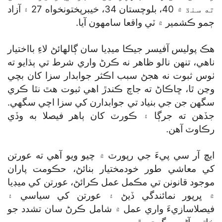
ته سنڌ ۾ 40، بلوچستان 34، خيبرپختونخواه 27 ۽ آزاد
ڄمو ڪشمير ۾ ٽي واقعا سامهون آيا.
هڪ پوليس آفيسر جيڪا ميڊيا سان ڳالهائڻ لاءِ بااختيار
ناهي، تنهن نالو ظاهر نه ڪرڻ واري شرط تي ٻڌايو ته
ٺوس ثبوت نه هجڻ سبب اڪثر جوابدار سزا کان بچي
وڃن ٿا، ڇاڪاڻ ته جاچ ڪندڙ اهي ثبوت هٿ نٿا ڪري
سگهن جن جي بنياد تي جوابدارن کي سزا اچي سگهي.
جڏهن ته جرڳا ۽ ڪورٽ کان ٻاهر فيصلا به وڏي
رڪاوٽ آهن.
ايڇ آر سي پيءَ جي رپورٽ ۾ چيو ويو آهي ته عورتن
کي معاشي طور خودمختيار بنائڻ، حڪومت پاران
موجود قانونن تي مڪمل عمل ڪرائڻ، عورتن کي ميڊيا
۾ ڀرپور نمائندگي ڏيڻ ۽ عورتن کي سياسي ۽
فيصلاسازيءَ واري عمل ۾ شامل ڪرڻ سان تشدد جو