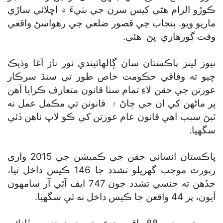
ڪوڙو الزام هڻي کيس سرن جي بٺيءَ ۾ اڇلائي ساڙي
ماريو ويو. پنجاب جي قصور ضلعي جي رهواسڻ واقعي
وقت ڳورهاري پڻ هئي.
نيوز لينز پاڪستان سان ڳالهائيندي نور ناز آغا وڌيڪ
چيو ته وفاقي حڪومت خاص طور تي سنڌ سرڪار
عورتن جي حقن لاءِ تمام سٺا قانون متعارف ڪرايا آهن
پر ماڻهن کي ان جي ڄاڻ ۽ قانونن تي مڪمل عمل نه
ٿيڻ سبب اهي قانون عام عورتن کي ڪو لاڀ ناهن ڏئي
سگهيا.
پاڪستان انساني حقن جي ڪميشن جي 2015 واري
رپورٽ موجب گهريلو تشدد جا 146 ڪيس داخل ٿيا،
جڏهن ته جنسي تشدد جون 747 ايف آئي آر سامهون
آيون، پر 44 واقعن جا ڪيس داخل نه ٿي سگهيا.