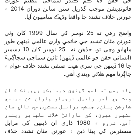
جي حقن لاءِ ڪم ڪندڙ سماجي تنظيم عورت
فائونڊيشن موجب گذريل ستن سالن دوران 2014 ۾
عورتن خلاف تشدد جا واقعا وڌيڪ سامهون آيا.
واضح رهي ته 25 نومبر کي سال 1999 کان وٺي
عورتن مٿان تشدد جي خاتمي واري عالمي ڏينهن طور
ملهايو وڃي ٿو. جڏهن ته 25 نومبر کان 10 ڊسمبر
(انساني حقن جو عالمي ڏينهن) تائين سماجي سجاڳيءَ
جا 16 ڏينهن جي سري هيٺ صنفي تشدد خلاف عوام ۾
جاڳرتا مهم هلائي ويندي آهي.
ياد رهي ته اهو ڏينهن ڊومنيڪن ريپبلڪ ۾ ان
وقت جي آمر رافيل ترجيلو پاران ٽن سياسي
ڪارڪن ڀيڻن، جيڪي مرابيل سسٽرس جي نالي سان
مشهور هيون، کي مارائڻ خلاف ملهايو ويندو
آهي. شروع ۾ 1980 ڌاري ان ڏينهن کي مرابل
سسٽرس کي ڀيٽا ڏيڻ ۽ عورتن مٿان تشدد خلاف