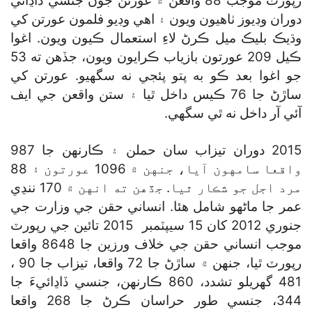
رپورٽ موجب 88 واقعن ۾ عورتن جون جنسي ڏاڍائي
دوران وڊيوز ٺاهيون ويون ۽ اهي وڊيو فلمون عورتن کي
وڌيڪ بليڪ ميل ڪرڻ لاءِ استعمال ڪيون ويون. اغوا
ڪيل 209 عورتون بازياب ڪرايون ويون، جڏهن ته 53
جو اغوا بعد ڪو به پتو پئجي نه سگهيو. عورتن کي
ساڙڻ جا 76 ڪيس داخل ٿيا ۽ ستن واقعن جي ايف
آئي آر داخل نه ٿي سگهي.
2015 دوران تيزاب سان حملن ۽ ڪارنهن جا 987
واقعا سامهون آيا، جنهن ۾ 1096 عورتون ۽ 88
مرد اجل جو شڪار ٿيا. جڏهن ته انهن ۾ 170 ننڍي
عمر جا ماڻهو شامل هئا. انساني حقن جي وزارت جي
جنوري 2012 کان 15 سيپٽمبر 2015 تائين جي رپورٽ
موجب انساني حقن جي خلاف ورزين جا 8648 واقعا
رپورٽ ٿيا، جنهن ۾ ساڙڻ جا 72 واقعا، تيزاب جا 90 ،
481 گهريلو تشدد، 860 ڪارنهن، جنسي ڏاڍائيءَ جا
344، جنسي طور حراسان ڪرڻ جا 268 واقعا