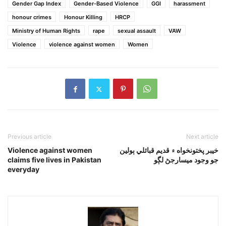
Gender Gap Index
Gender-Based Violence
GGI
harassment
honour crimes
Honour Killing
HRCP
Ministry of Human Rights
rape
sexual assault
VAW
Violence
violence against women
Women
Previous article
Next article
خيبر پختونخواه ۾ قديم قبائلي ٻولين
Violence against women
جو وجود ميسارجڻ لڳو
claims five lives in Pakistan
everyday