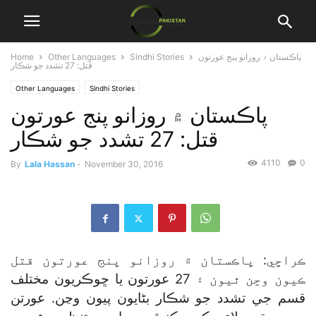
پاڪستان ۾ روزانو پنج عورتون
Sindhi Stories
Other Languages
Home
قتل: 27 تشدد جو شڪار
Other Languages
Sindhi Stories
پاڪستان ۾ روزانو پنج عورتون
قتل: 27 تشدد جو شڪار
4110
0
By
Lala Hassan
-
November 30, 2016
ڪراچي: پاڪستان ۾ روزانو پنج عورتون قتل
ڪيون وڃن ٿيون ۽ 27 عورتون يا ڇوڪريون مختلف
قسم جي تشدد جو شڪار بڻايون پيون وڃن. عورتن