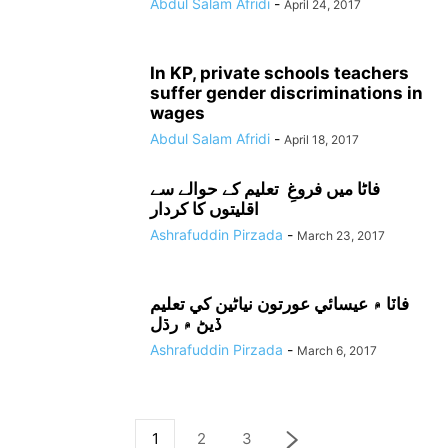
Abdul Salam Afridi
-
April 24, 2017
In KP, private schools teachers
suffer gender discriminations in
wages
Abdul Salam Afridi
-
April 18, 2017
فاٹا میں فروغِ تعلیم کے حوالے سے
اقلیتوں کا کردار
Ashrafuddin Pirzada
-
March 23, 2017
فاٽا ۾ عيسائي عورتون نياڻين کي تعليم
ڏيڻ ۾ رڌل
Ashrafuddin Pirzada
-
March 6, 2017
1
2
3