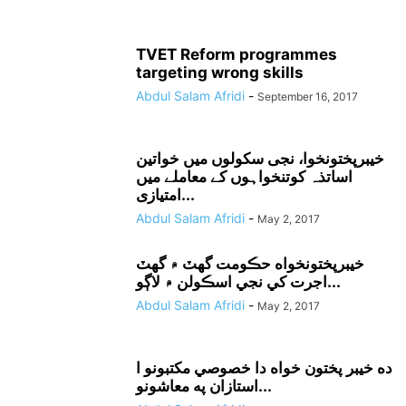
TVET Reform programmes
targeting wrong skills
Abdul Salam Afridi
-
September 16, 2017
خیبرپختونخوا، نجی سکولوں میں خواتین
اساتذہ کوتنخواہوں کے معاملے میں
امتیازی...
Abdul Salam Afridi
-
May 2, 2017
خيبرپختونخواه حڪومت گهٽ ۾ گهٽ
اجرت کي نجي اسڪولن ۾ لاڳو...
Abdul Salam Afridi
-
May 2, 2017
ده خيبر پختون خواه دا خصوصي مکتبونو ا
استازان په معاشونو...