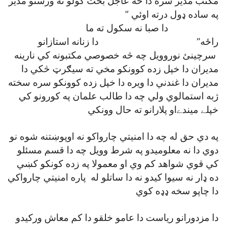
مکتب مدير سره دا څه عاجل بحث کولو نه ورستو مدير
په ساده ډول درته اوئي ”
دا صبا نه سکول ته ما
راځه” دا زنانه استازانو
سرچينئ نوروويل چه څه خصوصي مکتبونه کي نارينه
مديران دا خپل زده کوونکو مخي ته سيګرټ څکي دا
مديران دا غندني دا ويره دا خپل زده کوونکو سره سخته
ژبه استمالوي ولي چه دا طالب علمان په کورونو کي
خپلے ميندےاو پلارانو ته حال وونکي
په دي حق له چه دا امنيتي چارواکو نه اوپوښتنه شوه نو
دوي دا نه معلوميدو په شرط وويل چه دا قسم مسئلو
کي قوي شواهد کم وي او معمولا په زده کونکو کښي
ده ډار نه سيوا کيدو نه دا ساتلو له پاره امنيتي چارواکي
دا چاپو سخه ډډه کوي
دا مزدورانو رياست دا عامو خلقو دا کم معاش ورکيدو