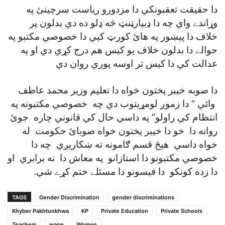
دا حقيقت تعقبونکي دا مزدورو رياست سرچينئ په
وړاندے واي چه دا ډيپارټنټ څه ډلو ده دي بدلون پر
خلاف دا پيښور په هائ کورټ کيي دا خصوصي مکتبو په
حوالے دا بدلون خلاف يو کيس هم درج کړي دي او په
عدالت کي دا کيس تر اوسه پوري روان دي
دا صوبه خيبر پختون خواه دا تعليم وزير محمد عاطف
وائي ” دا زموږ لومړيتوب دي چه خصوصي مکتبونه په
انتظام کي راولو” په داسي حال کي قانوني چاره جوئ
روانه دا خو دا خيبر پختون خواه صوبائ حکومت له
خواه داسي هيڅ قسم ګامونه نه ښکاريږي چه دا
خصوصي مکتبونو دا استازانو په معاش دا نه برابري او
دا زده کونکو دا فيسونو دا مسئلے ختم کړے شي.
TAGS
Gender Discrimination
gender discriminations
Khyber Pakhtunkhwa
KP
Private Education
Private Schools
Teachers
wage
Women