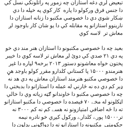
تبعيض لري دغه استازان چه زموږ په راتلونکي نسل کي
دا جنس فرق ورکولو دا پاره کار کوي په خپله دا دي
ښکار شوي دي دا خصوصي مکتبو دا زنانه استازان دا
نارينوو استازانو په مقابله کي دا يو شان کار باوجود لږ
معاش تر لاسه کوي
بعيد چه دا خصوصي مکتبونو دا استازان هنر مند دي خو
په دي ۲۱ صدي کي دوئ لږ معاش تر لاسه کوي دا خيبر
پختون خواه معاشونو دستور ۲۰۱۳ برخه۹ لپاره دا غير
هنرمندو ۱۵۰۰۰ پا کستاني کلدارو مقرر کولو باوجد هڼ
دا خصوصي مکتبو هنرمند استازان معاش په دي هد نه
ډير کم دي ده نه څارني له عمله دا استازانو دا بدبختي دا
چه دا خصوصي مکتبو دا خاوندانو ګټه زياته وي دا خالي
اټکلونو له مخے ۷۰ فيصده دا خصوصي دا مکتبو استازانو
ته دا څه اضافي امتيازونو نه هسے کم نه کم ۳۰۰۰ نه
تر۱۵۰۰۰ پورے کلدارے ورکول کيږي خو نادره نيمه
حکومتي مکتبونه دا استازانو ته دا دواګوني بدلون دا