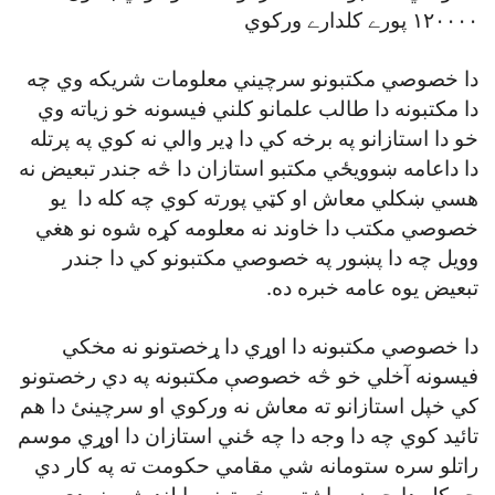
۱۲۰۰۰۰ پورے کلدارے ورکوي
دا خصوصي مکتبونو سرچيني معلومات شريکه وي چه
دا مکتبونه دا طالب علمانو کلني فيسونه خو زياته وي
خو دا استازانو په برخه کي دا ډير والي نه کوي په پرتله
دا داعامه ښوويځي مکتبو استازان دا څه جندر تبعيض نه
هسي ښکلي معاش او کټي پورته کوي چه کله دا يو
خصوصي مکتب دا خاوند نه معلومه کړه شوه نو هغي
وويل چه دا پښور په خصوصي مکتبونو کي دا جندر
تبعيض يوه عامه خبره ده.
دا خصوصي مکتبونه دا اوړي دا ړخصتونو نه مخکي
فيسونه آخلي خو څه خصوصې مکتبونه په دي رخصتونو
کي خپل استازانو ته معاش نه ورکوي او سرچينئ دا هم
تائيد کوي چه دا وجه دا چه ځني استازان دا اوړي موسم
راتلو سره ستومانه شي مقامي حکومت ته په کار دي