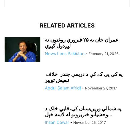
RELATED ARTICLES
عمران خان به ۲۵ فبروري روغتون ته
لېږدول کېږي
News Lens Pakistan
-
February 21, 2026
په کی پی کے کې د دريمې جندر خلاف
تبعيض توپير
Abdul Salam Afridi
-
November 27, 2017
په شمالي وزيريستان کې،ځايي خلک د
وحشيانو خنزيرونو له لاسه خپل...
Ihsan Dawar
-
November 25, 2017