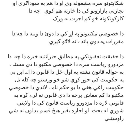
شکايتونو سره مشغوله وي او دا هم په سوداګري او
تجارتي بازارونو کي دا څارنه هم کوي چه دا
کارکونکوته خو کم اجرت نه ورک
دا خصوصي مکتبونو په لړ کي دا دوئ دا وينه دا چه دا
مقررات په دوي باندے نه لاګو کيږي
دا حقيقت تعقبونکي په مطابق حيرانتيه خبره دا چه دا
مزدورو رياست سره دا خصوصي مکتبو دا دي مسئلے
په حواله قانون نشته په اول ځل دا قانون دا اے اين پي
په حکومت کي جوړ کړي شو خو ورستو چه کله بل
حکومت راغي هغي دا يو حکم نامے لاندي دا خصوصي
مکتبو دا کم معاش برخه دا دي قانون نه لرے کړه په
قانوني لاره دا مزدورو رياست قانون کي دا ولايتي
شوري له بحث او اجازه بغير هيڅ قسم بدلون نه شي
راوستلي