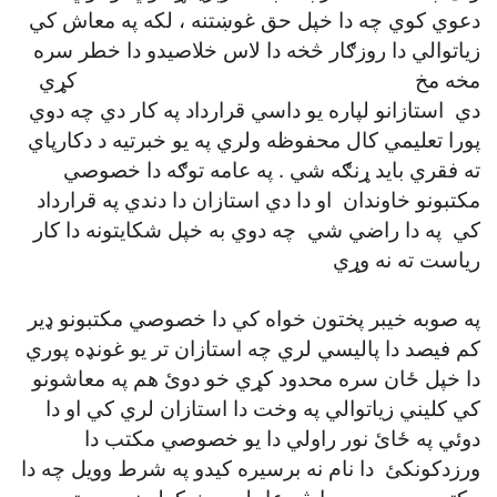
دعوي کوي چه دا خپل حق غوښتنه ، لکه په معاش کي
زياتوالي دا روزګار څخه دا لاس خلاصيدو دا خطر سره
مخه مخ کړي
دي استازانو لپاره يو داسي قرارداد په کار دي چه دوي
پورا تعليمي کال محفوظه ولري په يو خبرتيه د دکارپاي
ته فقري بايد ړنګه شي . په عامه توګه دا خصوصي
مکتبونو خاوندان او دا دي استازان دا دندي په قرارداد
کي په دا راضي شي چه دوي به خپل شکايتونه دا کار
رياست ته نه وړي
په صوبه خيبر پختون خواه کي دا خصوصي مکتبونو ډير
کم فيصد دا پاليسي لري چه استازان تر يو غونډه پوري
دا خپل ځان سره محدود کړي خو دوئ هم په معاشونو
کي کليني زياتوالي په وخت دا استازان لري کي او دا
دوئي په ځائ نور راولي دا يو خصوصي مکتب دا
ورزدکونکئ دا نام نه برسيره کيدو په شرط وويل چه دا