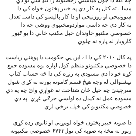
چه کله دا جون مياشتي رخصتونه را لنډ شي نو دي
مسلے ته کتل په کار دي په خيبر پختون خواه کي دا
ښوونيحي او روزنيحي او دا کار پاليسو کي داسے تعدل
په کار دي چه داسي مواردومخنيوي ووشي چه دا
خصوصي مکتبو خاوندان خپل مکتب خالي دا يو ګټور
کاروبار له پاره نه چلوي
په کال ۲۰۱۰ کي دا اے اين پي حکومت دا پوهني رياست
دا خصوصي مکتبونو منظم کول لپاره يوه مسوده جمع
کړه خو دا دي مسودي په رنړه کي دا څه حساب کتاب
نيشتوالي له وجه هيڅ قسم ګامونه پورته نه کړي شول
سرچينئ چه خپل ځان شناخت نه غواړي وائ چه په دي
مسوده عمل نه کيدل ده اولسي جرګي غړي په دي
خصوصي مکتبونو کي خپلے برخي لري
دا صوبه خيبر پختون خواه لومړني او ثانوي زده کړي
رپور له مخۀ په صوبه کي ټول۶۷۴۳ خصوصي مکتبونه