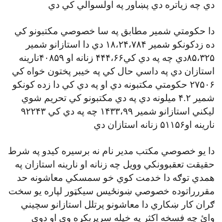
دي چه زياتره دي پښاور په اولسوالي کي دي
دا حکومتي شمير مطابق په سا خصوصي مکتبونو کي
ده زدکونکو شمير ۱۸،۲۴،۷۸۴ دي دا استازانو شمير
۸۵،۳۲۵دي چه په دي کي۴۴۴،۶۶ زنانه او ۴۰۸۵۹نارينه
استازان دي په داسي حال کي په خيبر پختون خواه کي
۲۷۵۰۶ حکومتي مکتبونه دي او په دي کي دا زده کونکو
شمير ۴.۲ ميلونه دي په دي مکتبونو کي تحريم شوي
ليکني استازانو شمير ۱۴۳۳،۹۹ چه په دي کي ۹۲۲۴۳
نارينه او۵۱۱۵۶ زنانه استازان دي
دا يو خصوصي مکتب مدير نام نه برسيره کيدو په شرط
حقيقت تعقبوونکي وويل چه زنانه او نارينه استازان په
همدي توګه دا خدمت کوي خو سمسکي معاشونه حد
مقررراتوده خصوصي ښونځيس سيکټور لپاره يو سخت
ګران کار ښکاري دا معاشونو پرتلل استازانو سچيني
وائ چه فسخه اکثر په خپله سرپريکړه وي او دوي