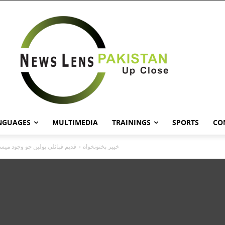
NGUAGES
MULTIMEDIA
TRAININGS
SPORTS
CO
خيبر پختونخواه ۾ قديم قبائلي ٻولين جو وجود ميس