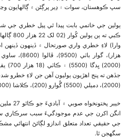
سڀ ڪوهستان، سوات ۽ دِير پرڳڻن ۾ ڳالهايون وڃن
ٻولين جي خاتمي بابت پيدا ٿي پيل خطري ج
(2000) 
جڏهن ته پنج اهڙيون ٻوليون آهن جن لاءِ خطرو شد
(2000)، دميلي (5500) گُوارو (200)، ڪلاشا (5000) ۽ ڪالڪوٽي ٻوليون شامل آهن.
خيبر پختون
انگن اکرن جي عدم موجودگيءَ سبب سرڪاري سطح 
جي حقيقي تعداد متعلق اندازو لڳائڻ انتهائي م
سگھجن ٿا.