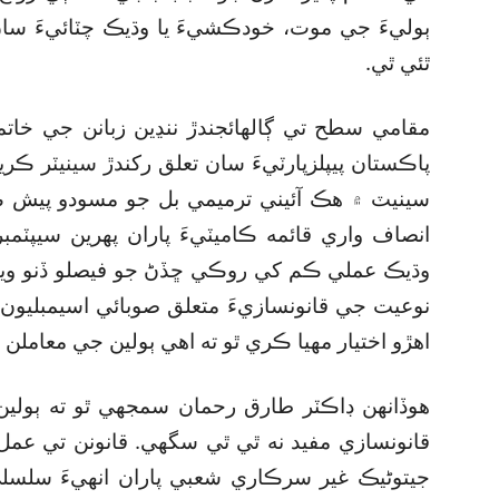
ٻوليءَ جي موت، خودڪشيءَ يا وڌيڪ چٽائيءَ سان 
ٿئي ٿي.
مقامي سطح تي ڳالهائجندڙ ننڍين زبانن جي خات
سينيٽ ۾ هڪ آئيني ترميمي بل جو مسودو پيش ڪي
وڌيڪ عملي ڪم کي روڪي ڇڏڻ جو فيصلو ڏنو ويو. ڪ
نوعيت جي قانونسازيءَ متعلق صوبائي اسيمبليون وڌ
اهڙو اختيار مهيا ڪري ٿو ته اهي ٻولين جي معامل
هوڏانهن ڊاڪٽر طارق رحمان سمجهي ٿو ته ٻولين
قانونسازي مفيد نه ٿي ٿي سگھي. قانونن تي عم
جيتوڻيڪ غير سرڪاري شعبي پاران انهيءَ سلسلي