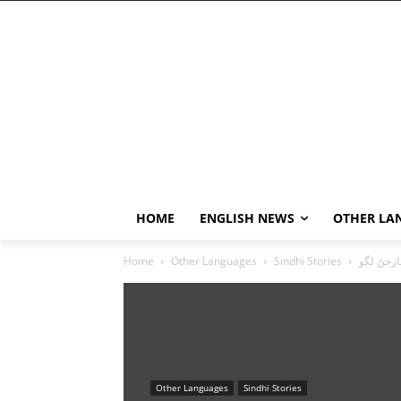
HOME
ENGLISH NEWS
OTHER LA
ارجڻ لڳو
Sindhi Stories
Other Languages
Home
Other Languages
Sindhi Stories