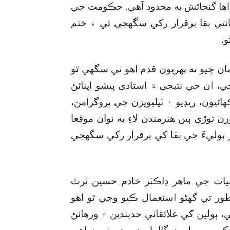
اها گنجائش به محدود آهي. حڪومت جي
ئتي بقا برقرار رکي سگھجي ٿي ۽ ختم
.
مان چيو ته پهريون قدم اهو ٿي سگھي ٿو
، ان جي نتيجي ۾ استادي پيشو اپنائڻ
هاڻيون، ريڊيو ۽ ٽيليويزن جي پروگرامن،
توڙي ٻين هنرمندن لاءِ به نوان موقعا
ڙ ٻوليءَ جي بقا کي برقرار رکي سگھجي
نيات جي ماهر ڊاڪٽر خادم حسين ٽرٿ
 طور تي گھڻو استعمال ڪيو وڃي ٿو اهو
هي، ٻولين کي علائقائي حدبندين ۾ ورهائڻ