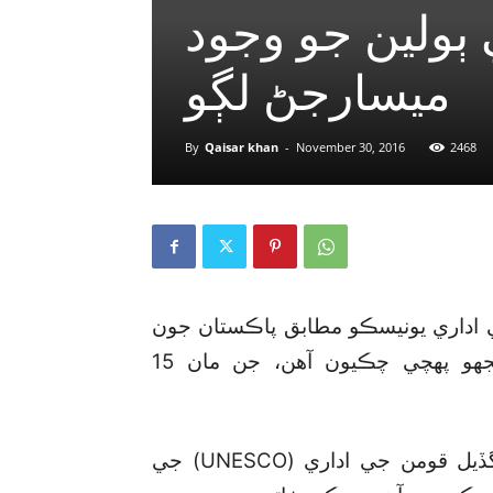
 ٻولين جو وجود
ميسارجڻ لڳو
By
Qaisar khan
-
November 30, 2016
2468
ي اداري يونيسڪو مطابق پاڪستان جون
30 مقامي ٻوليون پنهنجو وجود وڃائڻ جي ويجهو پهچي چڪيون آهن، جن مان 15
خاتمي جي گهيري ۾ آيل دنيا جي ٻولين متعلق گڏيل قومن جي اداري (UNESCO) جي