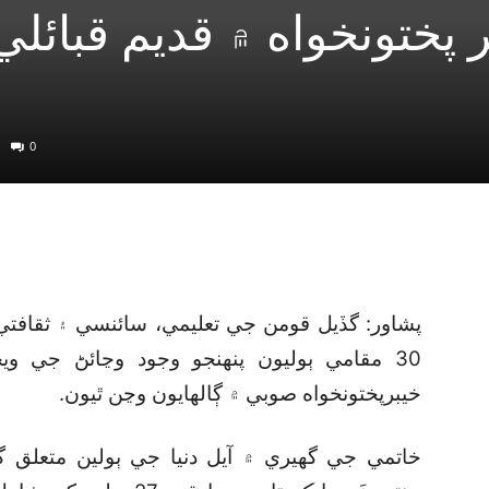
 پختونخواه ۾ قديم قبائلي
0
پشاور: گڏيل قومن جي تعليمي، سائنسي ۽ ثقافت
خيبرپختونخواه صوبي ۾ ڳالهايون وڃن ٿيون.