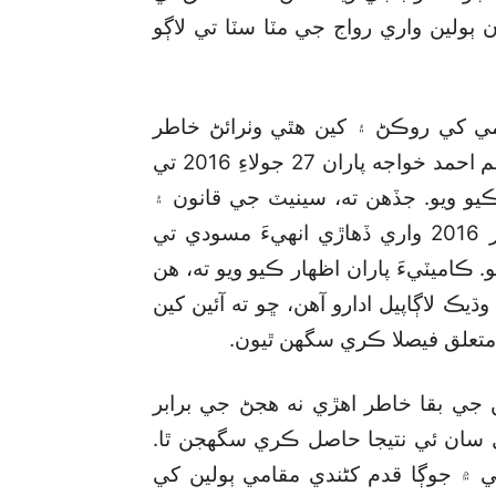
ٻولين واري رواج جي مٽا سٽا تي لاڳو
مي کي روڪڻ ۽ کين هٿي وٺرائڻ خاطر
پاڪستان پيپلزپارٽيءَ سان تعلق رکندڙ سينيٽر ڪريم احمد خواجه پاران 27 جولاءِ 2016 تي
و ويو. جڏهن ته، سينيٽ جي قانون ۽
انصاف واري قائمه ڪاميٽيءَ پاران پهرين سيپٽمبر 2016 واري ڏهاڙي انهيءَ مسودي تي
اميٽيءَ پاران اظهار ڪيو ويو ته، هن
يڪ لاڳاپيل ادارو آهن، ڇو ته آئين کين
ن متعلق فيصلا ڪري سگھن ٿيون.
 جي بقا خاطر اهڙي نه هجڻ جي برابر
ل سان ئي نتيجا حاصل ڪري سگھجن ٿا.
 ۾ جوڳا قدم کڻندي مقامي ٻولين کي