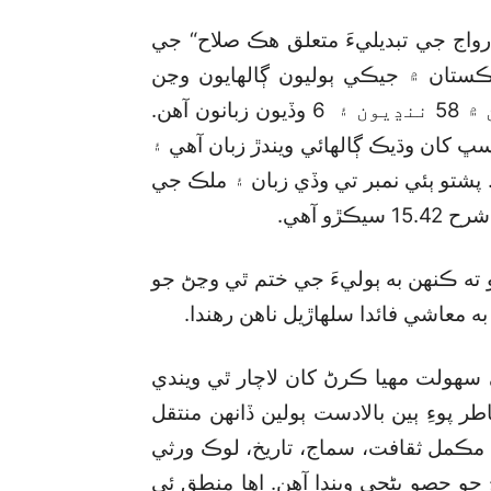
واج جي تبديليءَ متعلق هڪ صلاح“ جي
ڪستان ۾ جيڪي ٻوليون ڳالهايون وڃن
ٿيون انهن جو ڪل تعداد گھٽ ۾ گھٽ 64 آهي، جن ۾ 58 ننڍيون ۽ 6 وڏيون زبانون آهن.
 سڀ کان وڌيڪ ڳالهائي ويندڙ زبان آهي ۽
هائي ٿي. پشتو ٻئي نمبر تي وڏي زبان ۽ ملڪ جي
و آهي.
ته ڪنهن به ٻوليءَ جي ختم ٿي وڃڻ جو
معاشي فائدا سلهاڙيل ناهن رهندا.
سهولت مهيا ڪرڻ کان لاچار ٿي ويندي
ر پوءِ ٻين بالادست ٻولين ڏانهن منتقل
ڪ مڪمل ثقافت، سماج، تاريخ، لوڪ ورثي
و حصو بڻجي ويندا آهن. اها منطق ئي