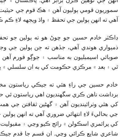
انهن جي توهين ڪرڻ برابر آهي. پاڪستان ۾ جيڪ
سموريون قومي ٻوليون آهن ۽ هڪ قوم جي حيثيت 
آهي ته انهن ٻولين جي تحفظ ۽ واڌ ويجهه لاءِ ڪم ڪ
ڊاڪٽر خادم حسين جو چوڻ هو ته ٻولين جو تح
ذميواري هوندي آهي، جڏهن ته جن ٻولين جي وجود ل
صوبائي اسيمبليون به مناسب ۽ جوڳو فورم آه
ٿي ۽ بعد ۾ مرڪزي حڪومت کي به ان سلسلي ۾ پن
خادم حسين جي راءِ هئي ته جيڪي رياستون مخ
برداشت ناهن ڪري سگھنديون اهي رياستون ئي
کي هٿي وٺرائينديون آهن ۽ گھڻين ثقافتن جي همت 
جي بحاليءَ لاءِ انتهائي ضروري آهي ته انهن ٻولين
کي پرائمري اسڪولن ۾ رائج ڪيو وڃي ۽ مقبوليت 
شاعري شايع ڪرائي وڃي. ان قسم جا قدم جيڪڏهن گ