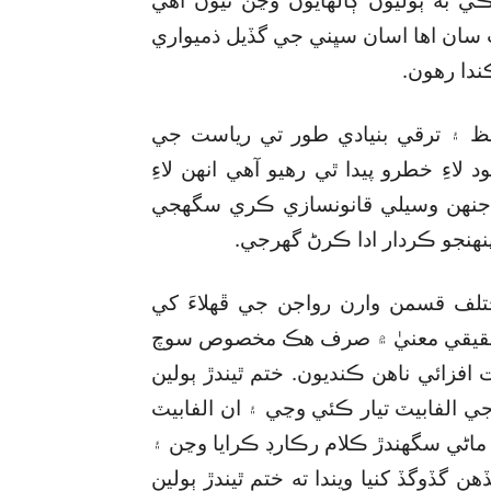
ي به ٻوليون ڳالهايون وڃن ٿيون اهي
سان اها اسان سڀني جي گڏيل ذميواري
ندا رهون.
فظ ۽ ترقي بنيادي طور تي رياست جي
اءِ خطرو پيدا ٿي رهيو آهي انهن لاءِ
ن جنهن وسيلي قانونسازي ڪري سگھجي
هنجو ڪردار ادا ڪرڻ گھرجي.
تلف قسمن وارن رواجن جي ڦهلاءَ کي
 حقيقي معنيٰ ۾ صرف هڪ مخصوص سوچ
افزائي ناهن ڪنديون. ختم ٿيندڙ ٻولين
 جي الفابيٽ تيار ڪئي وڃي ۽ ان الفابيٽ
ماڻي سگھندڙ ڪلام رڪارڊ ڪرايا وڃن ۽
ڏوگڏ کنيا ويندا ته ختم ٿيندڙ ٻولين