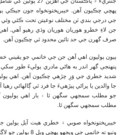
جنتريءَ ۾ پاڪستان جي ا
پهچي چڪيون آهن. خيبرپختونخواه جون جيڪي ٻ
جي درجي بندي ٽن مختلف نوعيتن تحت ڪئي وئي آه
جن لاءِ خطرو هوريان هوريان وڌي رهيو آهي. اهي 
صرف گھرن جي حد تائين محدود ٿي چڪيون آهن.
ٻيون ٻوليون اهي آهن جن جي خاتمي جو يقيني خطرو
پنهنجي گھر اندر به هاڻي مادري ٻوليءَ طور سکي 
شديد خطري جي وَرِ چڙهي چڪيون آهن. اهي ٻوليو
جا والدين يا پراڻي پيڙهيءَ جا فرد ئي ڳالهائي رهيا
جو مطلب سمجهي سگھن ٿا ۽ ٻار اهي ٻوليون ڳال
مطلب سمجهي سگھن ٿا.
خيبرپختونخواه صوبي ۾ خطري هيٺ آيل ٻولين جي
وٺبو ته خاتمي جي ويجه