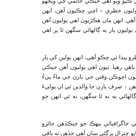
هڙين 27 ٻولين کي شامل ڪيو ويو آهي جيڪي خاتمي جي ويجهو
وليون خطري ۾ اچي چڪيون آهن، انهن
ي. انهن مان هڪڙيون اهي ٻوليون آهن
ٻوليون ٻار به ڳالهائي سگھن ٿا پر اهي
 پيدا ٿي چڪو آهي، انهن ٻولين کي ٻار
ناهن رهيا. ٽيون اهي ٻوليون آهن جيڪي
ن اڄوڪن وقتن جي ٻارن جي ماءُ پيءُ
 آهن ۽ صرف ٻارن جا والدين ئي ان ٻوليءَ
هائي به نه ٿا سگھن، نه ئي انهن جو
 جاگرافيائي بيهڪ جو جيڪڏهن جائزو
و پهچي ويل 8 ٻولين جو لاڳاپو چترال پرڳڻي سان آهي جڏهن ته باقي