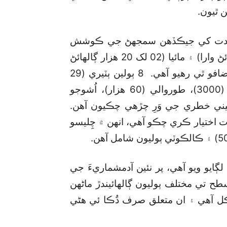
 ٿيون.
ي شدت کي جيڪڏهن سمجهڻ جي ڪوشش
ڪبي ته ٻن ٻولين کُوار (02 لک 22 هزار 800 ڳالهائڻ وارا) ۽ مائيا (02 لک 20 هزار ڳالهائڻ
وارا) لاءِ خطري واري صورتحال ۾ ڏينهون ڏينهن اضافو ٿي رهيو آهي. 8 ٻولين ٻٽيري (29
هزار)، گوار باٽي (9500)، ڦالوا (8600)، ساوي (3000)، طوروالي (60 هزار)، اُشوجو
يِدگا (5500) ۽ ڪاٽي (18 هزار 700) يقيني خطري جي وَرِ چڙهي چڪيون آهن.
ت اختيار ڪري چڪو آهي، انهن ۾ چِليسو
خواه صوبي ۾ آباديءَ جو ڪاٿو 27 ملين لڳايو ويو آهي، پر نئين آدمشماريءَ جي
تي مختلف ٻوليون ڳالهائيندڙ ماڻهن
شڪل آهي ۽ ان متعلق صرف ڌُڪا ئي هڻي