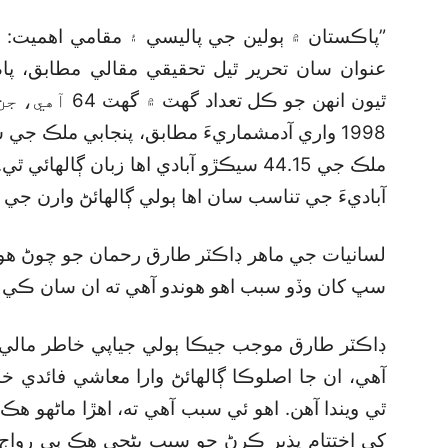
”پاڪستان ۾ ٻولين جي پاليسي ۽ مقامي اهميت: ر
عنوان سان تحرير ٿيل تحقيقي مقالي مطابق، پا
1998 واري آدمشماريءَ مطابق، پنجابي ملڪ جي
ملڪ جي 44.15 سيڪڙو آبادي اها زبان ڳال
آباديءَ جي تناسب سان اها ٻولي ڳالهائڻ وارن جي شرح 15.42 سيڪڙ
لسانيات جي ماهر ڊاڪٽر طارق رحمان جو چوڻ هو 
سڀ کان وڏو سبب اهو هوندو آهي ته ان سان ڪي به 
ڊاڪٽر طارق موجب جيڪا ٻولي جياپي خاطر مالي 
آهي، ان جا اصلوڪا ڳالهائڻ وارا معاشي فائدي خاط
ٿي ويندا آهن. اهو ئي سبب آهي ته، اهڙا ماڻهو ه
کي اختتام پذير ڪرڻ جو سبب بڻجي هڪ ٻي رواج ج