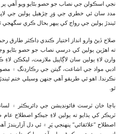
نجي اسڪولن جي نصاب جو حصو بڻايو ويو آهي پر 
مدد سان ئي خطري جي وَرِ چڙهيل ٻولين جي لاڀا
ٿيندڙ ٻولين جي رواج کي ٻيهر بحال ڪري سگھجي ٿو
صلاح ڏيڻ وارو انداز اختيار ڪندي ڊاڪٽر طارق رح
ته اهڙين ٻولين کي درسي نصاب جو حصو بڻايو وڃي
وارن لاءِ ٻولين سان لاڳاپيل ملازمت، ليکڪن لاءِ ڪ
ادبي مواد جي اشاعت، گيتن جي رڪارڊنگ ۽ مصورن 
نڪرندا. اهو ئي طريقو آهي جنهن وسيلي ختم ٿيند
ٿو.
باچا خان ٽرسٽ فائونڊيشن جي ڊائريڪٽر ۽ لسا
ٽريڪر کي ٻڌايو ته ٻولين لاءِ جيڪو اصطلاح عام
اصطلاح ”علائقائي“ پنهنجي پَرِ ۾ ئي دل آزاريندڙ آ