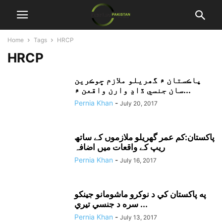
Home
Tags
HRCP
HRCP
پاڪستان ۾ گھريلو ملازم ڇوڪرين
سان جنسي ڏاڍ وارن واقعن ۾...
Pernia Khan
-
July 20, 2017
پاکستان:کم عمر گھریلو ملازموں کے ساتھ
ریپ کے واقعات میں اضافہ
Pernia Khan
-
July 16, 2017
په پاکستان کي د نوکرو ماشومانو جينکو
سره د جنسي تيري ...
Pernia Khan
-
July 13, 2017