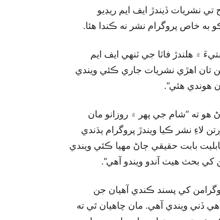
تي نشريات ڏيندڙ ايف ايم ريڊيو
َ ۾ هلندڙ فاٽا جي ٽنهي ايف ايم
نهن تان اهڙي نشريات جاري ڪئي ويندي
 هوندي هئي“.
 هو ته ”شام جي پهر ۾ روزانو مان
ن لاءِ نشر ڪيا ويندڙ پروگرام ٻڌندي
ابليت بابت حقيقي ڄاڻ مهيا ڪئي ويندي
کي بحث هيٺ آندو ويندو آهي“.
وگرامن کي پسند ڪندي آهيان جن
ي ڏني ويندي آهي. مان چاهيان ٿي ته