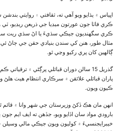
اڀياس ۾ ٻڌايو ويو آهي ته، ثقافتي ۽ روايتي بند
ڪري فاٽا جون عورتون ميڊيا جي ذريعن ريڊيو، ٽي 
ڪري سگھنديون جيڪي سڌيءَ يا اڻ سڌي ريت سندن ز
مثال طور، هنن کي سندن بنيادي حقن جي ڄاڻ ئي نه
ڳالهين کان پري رکيو وڃي ٿو.
گذريل 15 سالن دوران قبائلي پرڳڻي ۾ ترقياتي
ڪيون ويون.
بارودي مواد سان اڏايو ويو، جڏهن ته ايف ايم جون
خيبرايجنسيءَ ۾ کوليون ويون جيڪي مالي وسيلن 