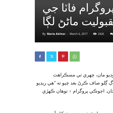
پروگرام فاٽا جي
بوليت ماڻڻ لڳا
By
Maria Akhtar
-
March 6, 2017
2426
ٽوڊيو مان، چهري تي مسڪراهٽ
اڳ ڳلو صاف ڪرڻ بعد چيو ته ”هي ريڊيو
 خان. اڄوڪي پروگرام ۾ توهان ڪهڙي