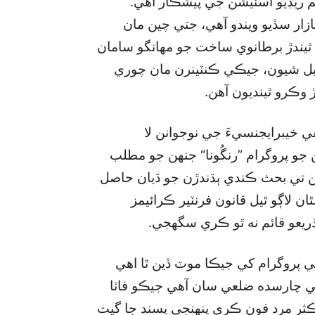
م ريڊيو اسٽيشن جي پيشڪار آهي.
ار سڏيو ويندو آهي، جتي چين مان
يندڙ برطانوي ساخت جو مهانگو سامان
اڻيل شيون، جيڪي ڪنٽينرن مان چوري
 وڪرو ٿينديون آهن.
قي خيبرايجنسيءَ جي نوجوانن لا
جو پروگرام ”رنگُونا“ جنهن جو مطلب
لن تي بحث ڪندي ٻڌندڙن جو ڌيان حاصل
اڳو ٿيل قانون فرنٽير ڪرائيمز
ريعو قائم نه ٿو ڪري سگھجي.
جي پروگرام کي جيڪا موٽ ڏين ٿا اهي
 جي چارسده ضلعي سان آهي جيڪو فاٽا
”اڪثر مرد فون ڪري پنهنجي پسند جا گيت