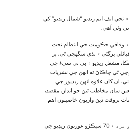
اجوڙ ايجنسيءَ جي پوليٽيڪل انتظاميا پاران 2016 ۾ نجي ايف ايم ريڊيو ”شمال ريڊيو“ کي
ي وئي آهي.
ل ۽ وفاقي حڪومت جي انتظام تحت
ائلي پرڳڻي ۾ ٻڌي سگھجي ٿي، پر
يڪا، مشعل ريڊيو ۽ بي بي سيءَ جي
وڃي ٿي ڇاڪاڻ ته انهن جي نشريات
ي، ان کان علاوه انهن ريڊيوز جي
ين سان مخاطب ٿيڻ جو انداز، مقصد،
ات بروقت ڏيڻ واريون خاصيتون اهم
اڀياس ۾ اها ڳالهه به چيل آهي ته، فاٽا جا 80 سيڪڙو مرد ۽ 70 سيڪڙو عورتون ريڊيو جي