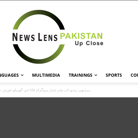
NGUAGES
MULTIMEDIA
TRAININGS
SPORTS
CO
پرڏيهي ريڊيو تان نشر ٿيندڙ پروگرام فاٽا جي گھريلو عورتن ۾ مقبوليت...