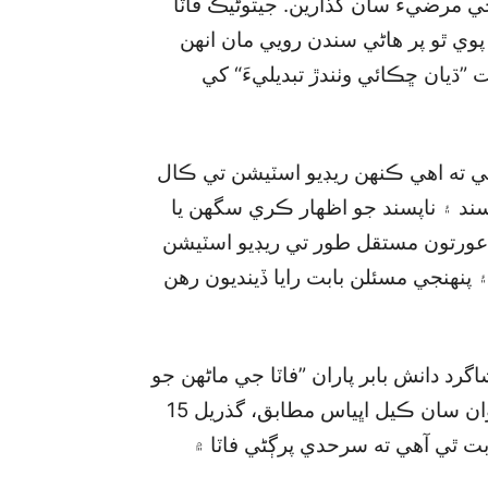
جي مرضيءَ سان گذارين. جيتوڻيڪ فاٽا
وي ٿو پر هاڻي سندن رويي مان انهن
 ”ڌيان ڇڪائي وٺندڙ تبديليءَ“ کي
ئي ته اهي ڪنهن ريڊيو اسٽيشن تي ڪال
سند ۽ ناپسند جو اظهار ڪري سگھن يا
 عورتون مستقل طور تي ريڊيو اسٽيشن
نهنجي مسئلن بابت رايا ڏينديون رهن
د دانش بابر پاران ”فاٽا جي ماڻهن جو
خبرون ڏيندڙ غير ملڪي ريڊيوز تي انحصار“ جي عنوان سان ڪيل اڀياس مطابق، گذريل 15
ابت ٿي آهي ته سرحدي پرڳڻي فاٽا ۾