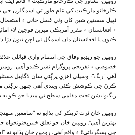
رومِين، پشاور جي ڪارخانو مارڪيٽ ۾ قائم ايف اي
ڪارخانو مارڪيٽ کي عام طور تي اسمگلرن جي باز
ٺهيل سستين شين کان وٺي غسل خاني ۾ استعمال ٿ
۽ افغانستان ۾ مقرر آمريڪي ميرين فوجين لاءِ ام
ڪيون يا افعانستان مان اسمگل ٿي اچن ٿيون ڌڙا ڌڙ
رومِين جو ريڊيو وفاق جي انتظام واري قبائلي علائ
خصوصي ۽ تفريحي پروگرام نشر ڪندو آهي. رومِين 
آهي ”رنگ“، وسيلي اهڙي پرڳڻي سان لاڳاپيل مسئ
ڪرڻ جي ڪوشش ڪئي ويندي آهي جنهن پرڳڻي مٿان ل
ريگيوليشن تحت مقامي سطح تي ميڊيا جو ڪو به ذ
رومِين خان ٽرٿ ٽريڪر کي ٻڌايو ته ”سامعين منهن
بهترين آهي“. رومِين خان جو تعلق خيبرپختونخواه
جي پسگردائيءَ ۾ واقع آهي. رومين خان ٻڌايو ته 