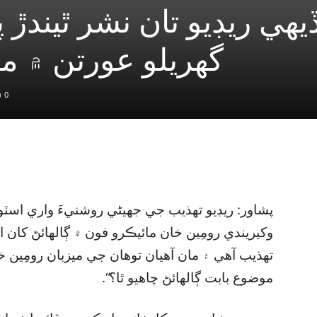
يهي ريڊيو تان نشر ٿيندڙ 
گھريلو عورتن ۾ مق
0
پشاور: ريڊيو تهذيب جي جهيڻي روشنيءَ واري اس
وکيريندي رومِين خان مائيڪرو فون ۾ ڳالهائڻ کان 
تهذيب آهي ۽ مان آهيان توهان جي ميزبان رومِين
موضوع بابت ڳالهائڻ چاهيو ٿا؟“.