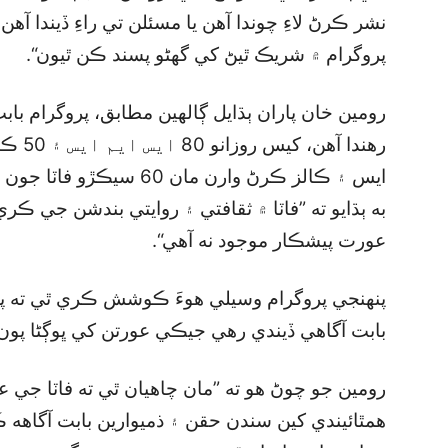
نشر ڪرڻ لاءِ چوندا آهن يا مسئلن تي راءِ ڏيندا آ
پروگرام ۾ شريڪ ٿيڻ کي گھڻو پسند ڪن ٿيون“.
رومين خان پاران ٻڌايل ڳالهين مطابق، پروگرام بابت 
رهندا 
ايس ۽ ڪالز ڪرڻ وارن مان 0
به ٻڌايو ته ”فاٽا ۾ ثقافتي ۽ روايتي بندشن جي ڪر
عورت پيشڪار موجود نه آهي“.
پنهنجي پروگرام وسيلي هوءَ ڪوشش ڪري ٿي ته پ
بابت آگاهي ڏيندي رهي جيڪي عورتن کي ڀوڳڻا پون ٿ
رومين جو چوڻ هو ته ”مان چاهيان ٿي ته فاٽا جي ع
همٿائيندي کين سندن حقن ۽ ذميوارين بابت آگاهه ڪ