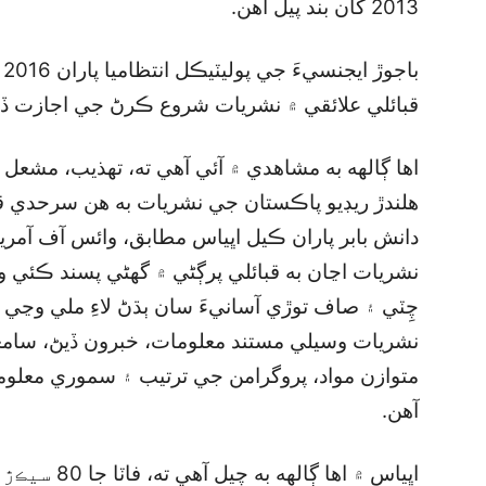
2013 کان بند پيل آهن.
ب
قبائلي علائقي ۾ نشريات شروع ڪرڻ جي اجازت ڏن
اها ڳالهه به مشاهدي ۾ آئي آهي ته، تهذيب، مشع
هلندڙ ريڊيو پاڪستان جي نشريات به هن سرحدي قب
دانش بابر پاران ڪيل اڀياس مطابق، وائس آف آمر
نشريات اڃان به قبائلي پرڳڻي ۾ گھڻي پسند ڪئي 
چِٽي ۽ صاف توڙي آسانيءَ سان ٻڌڻ لاءِ ملي وڃي ٿ
نشريات وسيلي مستند معلومات، خبرون ڏيڻ، سامع
متوازن مواد، پروگرامن جي ترتيب ۽ سموري معلوم
آهن.