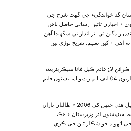
شن سان گڏ خواندگيءَ جي گھٽ شرح جي
وي ۽ اخبارن تائين رسائي حاصل ناهن
ندگين تي اثر انداز ٿي سگھندا آهن.
 آهي ۽ کين تعليم، تفريح توڙي ٻين
 ڪم ڪرائڻ لاءِ قائم ڪيل فاٽا سيڪريٽريٽ
پاران قبائلي علائقن ۾ سرڪاري انتظام هيٺ هلڻ واريون 04 ايف ايم ريڊيو اسٽيشنون قائم
انهن مان هڪ ڏکڻ وزيرستان جي شهر وانا ۾ قائم ٿيل هئي جنهن کي 2006 ۾ طالبان پاران
 ٻه اسٽيشنون اتر وزيرستان ۾ هڪ
جي اڻهوند جو شڪار ٿيڻ جي ڪري