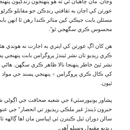
وڃان. مان چاهيان ٿي ته هو پنهنجون زندگيون پنهن
عورتن کي اڃان به ثقافتي رنڊڪن جو مقابلو ڪرڻو پ
مسئلن بابت جيڪي کين متاثر ڪندا رهن ٿا انهن بابت
محسوس ڪري سگھجي ٿو“.
هن کان اڳ عورتن کي ايتري به اجازت نه هوندي ه
ڪري ريڊيو تان نشر ٿيندڙ پروگرامن بابت پنهنجي پ
نشر ٿيڻ خاطر پنهنجا نالا ظاهر ڪري سگھن. هاڻي
کي ڪال ڪري پروگرامن ۾ پنهنجي پسند جي مواد ۽ پ
ٿيون.
پشاور يونيورسٽيءَ جي شعبه صحافت جي اڳوڻي شاگر
سالن دوران ٿيل ڪيترن ئي اڀياسن مان اها ڳالهه ث
ريڊيو مقبول وسيلو آهي.