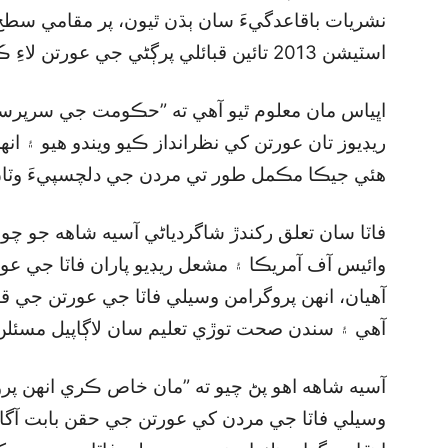
نشريات باقاعدگيءَ سان ٻڌن ٿيون، پر مقامي سطح 
اسٽيشن 2013 تائين قبائلي پرڳڻي جي عورتن لاءِ ڪو به خاص پروگرام نشر نه ڪندا هئا.
اڀياس مان معلوم ٿيو آهي ته ”حڪومت جي سرپرستيء
ريڊيوز تان عورتن کي نظرانداز ڪيو ويندو هيو ۽ ا
هئي جيڪا مڪمل طور تي مردن جي دلچسپيءَ وٽان
فاٽا سان تعلق رکندڙ شاگردياڻي آسيه شاهه جو چوڻ
وائيس آف آمريڪا ۽ مشعل ريڊيو پاران فاٽا جي عورت
آهيان، انهن پروگرامن وسيلي فاٽا جي عورتن جي ق
آهي ۽ سندن صحت توڙي تعليم سان لاڳاپيل مسئلن 
آسيه شاهه اهو پڻ چيو ته ”مان خاص ڪري انهن پر
وسيلي فاٽا جي مردن کي عورتن جي حقن بابت آگاه