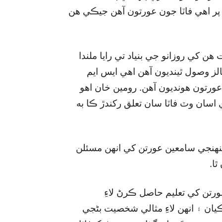
هن پر اهي فاٽا جون عورتون آهن جيڪي هن
هن کي روزانو جي بنياد تي رايا ملندا
آهن، کيس روزانو 80 ايس ايم ايس ۽ 50 ڪالز وصول ٿينديون آهن اهي ايس ايم
6 سيڪڙو فاٽا جون عورتون هونديون آهن. رومين خان اهو
ي اسان وٽ فاٽا سان تعلق رکندڙ ڪا به
نهنجي سامعين عورتن کي انهن مسئلن
ا.
ورتن کي تعليم حاصل ڪرڻ لاءِ
يان ۽ انهن لاءِ مثالي شخصيت بڻجي