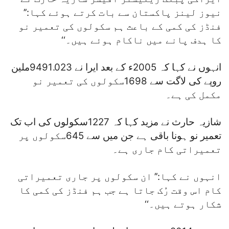
نیوز لینز پاکستان سے بات کرتے ہوئے کہا:’’
فنڈز کی کمی کے باعث ہم سکولوں کی تعمیر نو
کا ہدف پانے میں ناکام ہوئے ہیں۔‘‘
انہوں نے کہا کہ 2005ء کے بعد ایرا نے 9491.023ملین
روپے کی لاگت سے 1698سکولوں کی تعمیر نو
مکمل کی ہے۔
شازیہ حارث نے مزید کہا کہ 1227سکولوں کی اب تک
تعمیر نو ہونا باقی ہے جن میں سے 645سکولوں پر
تعمیراتی کام جاری ہے۔
انہوں نے کہا:’’ ان سکولوں پر جاری تعمیراتی
کام اس وقت رُک جاتا ہے جب ہم فنڈز کی کمی کا
شکار ہوتے ہیں۔‘‘