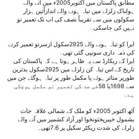
مطابق پاکستان میں اکتوبر2005ء میں آنے والے
ہولناک زلزلے میں تباہ ہونے والے اندازاًتین ہزار
سکولوں میں سے تقریباً نصف کی اب تک تعمیر نو
نہیں کی جاسکی۔
ایرا کو تباہ ہونے والے 2925سکول ازسرنو تعمیر کرنے
کی ذمہ داری سونپی گئی تھی۔
ایرا کے ریکارڈ سے یہ ظاہر ہوتا ہے کہ پاکستان کی
تاریخ کے اس تباہ کن زلزلے میں 2925سکول بدترین
طورپر متاثر ہوئے یا مکمل طور پر تباہ ہوگئے جن میں
سے 1698یا 58فی صد کی تعمیر نو مکمل ہوچکی
ہے۔
آٹھ اکتوبر 2005ء کو ملک کے شمالی علاقہ جات
بشمول خیبرپختونخوا اور آزاد کشمیر میں آنے والے
زلرلے کی شدت ریکٹر سکیل پر 7.6تھی۔