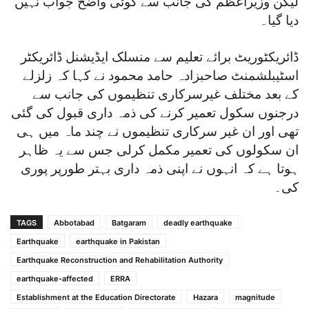
لیکن وزیراعظم کی جانب سے کوئی واضح جواب نہیں
دیا گیا۔
ڈائریکٹوریٹ برائے تعلیم سے منسلک ایڈیشنل ڈائریکٹر
اسٹیبلشمنٹ صاحبزادہ حامد محمود نے کہا کہ زلزلے
کے بعد مختلف غیرسرکاری تنظیموں کی جانب سے
درجنوں سکول تعمیر کرنے کی ذمہ داری قبول کی گئی
تھی اور ان غیر سرکاری تنظیموں نے چند ماہ میں ہی
ان سکولوں کی تعمیر مکمل کرلی جس سے یہ ظاہر
ہوتا ہے کہ انہوں نے اپنی ذمہ داری بہتر طورپر پوری
کی۔
TAGS
Abbotabad
Batgaram
deadly earthquake
Earthquake
earthquake in Pakistan
Earthquake Reconstruction and Rehabilitation Authority
earthquake-affected
ERRA
Establishment at the Education Directorate
Hazara
magnitude