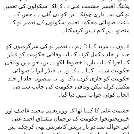
پلاننگ آفیسر حشمت علی نے کہاکہ سکولوں کی تعمیر
نو کی ذمہ داری چونکہ ایرا کو دی گئی ہے جس کے
باعث صوبائی محکمۂ تعلیم سکولوں کی تعمیر نو کے
منصوبے پر کام نہیں کرسکتا۔
انہوں نے مزید کہا :’’ ہم نے تعمیر نو کی سرگرمیوں کو
جلد از جلد مکمل کرنے کے لیے وفاقی حکومت کو فنڈز
کے اجرا کے لیے بارہا خطوط لکھے ہیں، جن میں وفاقی
حکومت سے یہ کہا ہے کہ وہ یہ فنڈز ایرا یا صوبائی
حکومت کو جاری کردے تاکہ وہ یہ منصوبہ جلد از جلد
مکمل کرلے لیکن وفاقی حکومت کی جانب سے فی
الحال کوئی جواب نہیں دیا گیا۔‘‘
حشمت علی کا کہنا تھا کہ وزیرتعلیم محمد عاطف اور
خیبرپختونخوا حکومت کے ترجمان مشتاق احمد غنی
اس حوالے سے دو بار پریس کانفرنس بھی کرچکے ہیں