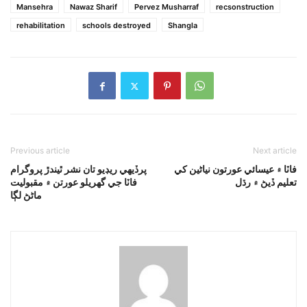
Mansehra
Nawaz Sharif
Pervez Musharraf
recsonstruction
rehabilitation
schools destroyed
Shangla
Previous article
Next article
فاٽا ۾ عيسائي عورتون نياڻين کي
پرڏيهي ريڊيو تان نشر ٿيندڙ پروگرام
تعليم ڏيڻ ۾ رڌل
فاٽا جي گھريلو عورتن ۾ مقبوليت
ماڻڻ لڳا