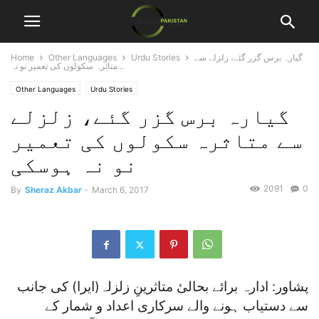
گیارہ برس گزر گئے، زلزلے سے
Urdu Stories
Other Languages
Home
متاثرہ سکولوں کی تعمیر نو نہ...
Other Languages
Urdu Stories
گیارہ برس گزر گئے، زلزلے
سے متاثرہ سکولوں کی تعمیر
نو نہ ہوسکی
2091
0
By
Sheraz Akbar
-
March 6, 2017
پشاور: ادارہ برائے بحالیٔ متاثرینِ زلزلہ(ایرا) کی جانب
سے دستیاب ہونے والے سرکاری اعداد و شمار کے