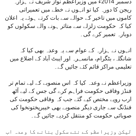
دسمبر 2014ء میں وزیراعظم نواز شریف نے ہزارہ
ریجن کا دورہ کیا تو انہوں نے خطے میں تعمیراتی
کاموں میں تاخیر کے حوالے سے بات کرتے ہوئے یہ اعلان
کیا کہ حکومت زلزلے سے متاثر ہونے والے سکولوں کو
دوبارہ تعمیر کرے گی۔
انہوں نے ہزارہ کے عوام سے یہ وعدہ بھی کیا کہ
شانگلہ، بٹگرام، مانسہرہ اور ایبٹ آباد کے اضلاع میں
تعلیمی مراکز قائم کئے جائیں گے۔
وزیراعظم نے وعدہ کیا کہ اس منصوبے کے لیے تمام تر
فنڈز وفاقی حکومت فراہم کرے گی جس کے لیے آٹھ
ارب روپے مختص کیے گئے جب کہ وفاقی حکومت کی
فنڈنگ سے جاری دیگر منصوبے بھی خیبرپختونخوا کی
صوبائی حکومت کو منتقل کردیے جائیں گے۔
لیکن وزیراعظم کے نئے سکول بنانے کا وعدہ اب