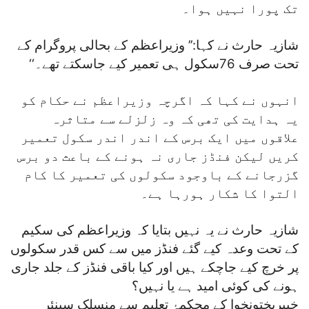
تک پورا نہیں ہوا۔
شازیہ حارث نے کہا:’’ وزیراعظم کے بحالی پروگرام کے
تحت صرف 76سکول ہی تعمیر کیے جاسکتے تھے۔‘‘
انہوں نے کہا کہ اگرچہ وزیراعظم نے حکام کو
یہ ہدایت کی تھی کہ وہ زلزلے سے متاثرہ
علاقوں میں ایک برس کے اندر اندر سکول تعمیر
کریں لیکن فنڈز جاری نہ ہونے کے باعث دو برس
گزرجانے کے باوجود سکولوں کی تعمیر کا کام
التوا کا شکار ہورہا ہے۔
شازیہ حارث نے یہ نہیں بتایا کہ وزیراعظم کی سکیم
کے تحت وعدہ کیے گئے فنڈز میں سے کس قدر سکولوں
پر خرچ کیے جاچکے ہیں اور کیا باقی فنڈز کے جلد جاری
ہونے کی کوئی امید ہے یا نہیں؟
خیبرپختونخوا کے محکمۂ تعلیم سے منسلک سینئر