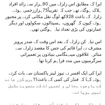
ایرا کے مطابق اس زلزلے میں 80ہزار سے زائد افراد
ہلاک ہوگئے تھے جب کہ تقریباً75ہزارزخمی ہوئے۔
زلزلہ کے باعث 28لاکھ لوگ نقل مکانی کرنے پر مجبور
ہوئے کیوں کہ گھروں، ہسپتالوں، سکولوں اور دیگر
عمارتوں کی بڑی تعداد تباہ ہوگئی تھی۔
اس تباہ کن زلزلے کے بعد اس وقت کے صدر پرویز
مشرف نے ایرا قائم کی جس کا مقصد زلزلے سے
متاثرہ علاقوں میںہنگامی بنیادوں پر تعمیراتی
سرگرمیوں میں مدد فراہم کرنا تھا۔
ایرا کی ایک افسر نے نیوز لینز پاکستان سے بات کرتے
ہوئے کہا کہ فنڈز کی کمی کے باعث11برس گزر جانے
کے باوجود بحالی و تعمیرات کے منصوبے مکمل
نہیں ہوپائے۔
ایراکی پبلک ریلیشنز آفیسر شازیہ حارث نے