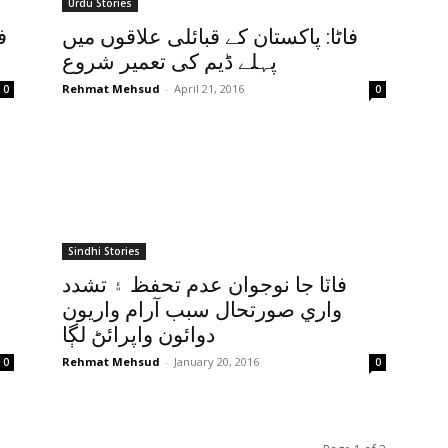
Urdu Stories
فاٹا: پاکستان کے قبائلی علاقوں میں
ف
پہلے ڈیم کی تعمیر شروع
Rehmat Mehsud
-
April 21, 2016
0
0
Sindhi Stories
فاٽا جا نوجوان عدم تحفظ ۽ تشدد
واري صورتحال سبب آرام واريون
دوائون واپرائڻ لڳا
Rehmat Mehsud
-
January 20, 2016
0
0