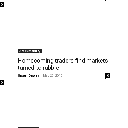
0
Accountability
Homecoming traders find markets
turned to rubble
Ihsan Dawar
-
May 20, 2016
0
0