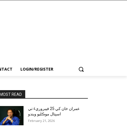
NTACT
LOGIN/REGISTER
MOST READ
عمران خان کي 25 فيبروريءَ تي
اسپتال موڪليو ويندو
February 21, 2026