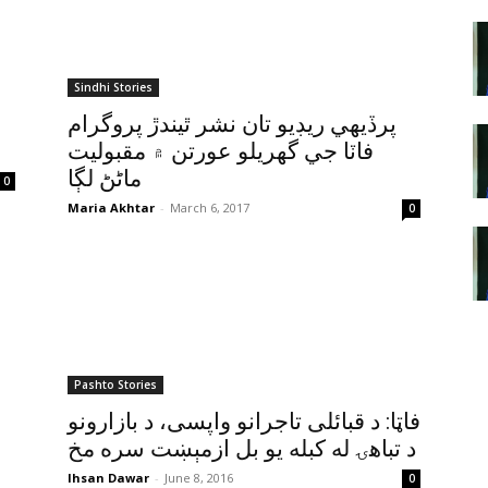
Sindhi Stories
پرڏيهي ريڊيو تان نشر ٿيندڙ پروگرام
فاٽا جي گھريلو عورتن ۾ مقبوليت
ماڻڻ لڳا
0
Maria Akhtar
-
March 6, 2017
0
Pashto Stories
فاټا: د قبائلى تاجرانو واپسى، د بازارونو
د تباهۍ له کبله يو بل ازمېښت سره مخ
Ihsan Dawar
-
June 8, 2016
0