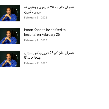
عمران خان به ۲۵ فبروري روغتون ته
لېږدول کېږي
February 21, 2026
Imran Khan to be shifted to
hospital on February 25
February 21, 2026
عمران خان کو 25 فروری کو ہسپتال
بھیجا جائے گا
February 21, 2026