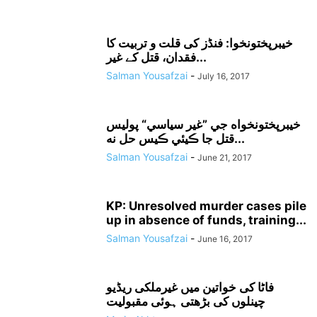
خیبرپختونخوا: فنڈز کی قلت و تربیت کا
فقدان، قتل کے غیر...
Salman Yousafzai
-
July 16, 2017
خيبرپختونخواه جي ”غير سياسي“ پوليس
قتل جا ڪيئي ڪيس حل نه...
Salman Yousafzai
-
June 21, 2017
KP: Unresolved murder cases pile
up in absence of funds, training...
Salman Yousafzai
-
June 16, 2017
فاٹا کی خواتین میں غیرملکی ریڈیو
چینلوں کی بڑھتی ہوئی مقبولیت