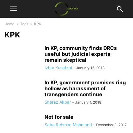
Home
Tags
KPK
KPK
In KP, community finds DRCs
useful but judicial experts
remain skeptical
Izhar Yusafzai
-
January 16, 2018
In KP, government promises ring
hollow as harassment of
transgenders continue
Sheraz Akbar
-
January 1, 2018
Not for sale
Saba Rehman Mohmand
-
December 3, 2017