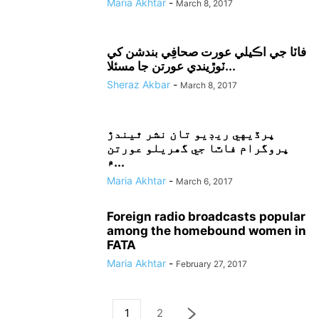
Maria Akhtar
-
March 8, 2017
فاٽا جي اڪيلي عورت صحافِي بندشن کي
ٽوڙيندي عورتن جا مسئلا...
Sheraz Akbar
-
March 8, 2017
پرڏيهي ريڊيو تان نشر ٿيندڙ
پروگرام فاٽا جي گھريلو عورتن
۾...
Maria Akhtar
-
March 6, 2017
Foreign radio broadcasts popular
among the homebound women in
FATA
Maria Akhtar
-
February 27, 2017
1
2