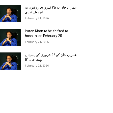
عمران خان به ۲۵ فبروري روغتون ته
لېږدول کېږي
February 21, 2026
Imran Khan to be shifted to
hospital on February 25
February 21, 2026
عمران خان کو 25 فروری کو ہسپتال
بھیجا جائے گا
February 21, 2026