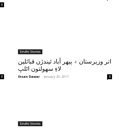
0
Sindhi Stories
اتر وزيرستان ۾ ٻيهر آباد ٿيندڙن قبائلين
لاءِ سهولتون اڻلڀ
Ihsan Dawar
-
January 20, 2017
0
0
Sindhi Stories