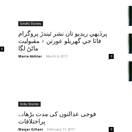
Sindhi Stories
پرڏيهي ريڊيو تان نشر ٿيندڙ پروگرام
فاٽا جي گھريلو عورتن ۾ مقبوليت
ماڻڻ لڳا
0
Maria Akhtar
-
March 6, 2017
0
Urdu Stories
فوجی عدالتوں کی مدت بڑھانے
پراختلافات
Waqar Gillani
-
February 11, 2017
0