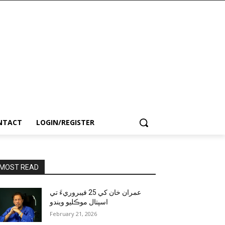
NTACT
LOGIN/REGISTER
MOST READ
عمران خان کي 25 فيبروريءَ تي
اسپتال موڪليو ويندو
February 21, 2026