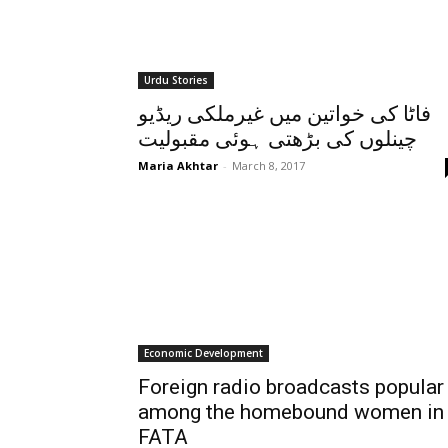
Urdu Stories
فاٹا کی خواتین میں غیرملکی ریڈیو
چینلوں کی بڑھتی ہوئی مقبولیت
Maria Akhtar
-
March 8, 2017
Economic Development
Foreign radio broadcasts popular
among the homebound women in
FATA