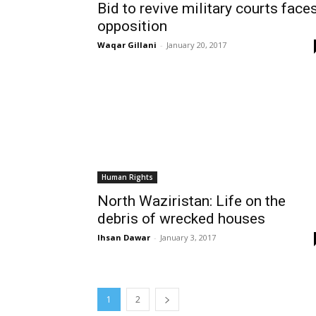
Bid to revive military courts face
opposition
Waqar Gillani
-
January 20, 2017
Human Rights
North Waziristan: Life on the
debris of wrecked houses
Ihsan Dawar
-
January 3, 2017
1
2