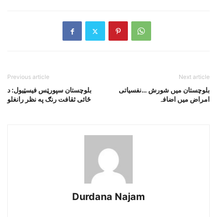
Previous article
Next article
بلوچستان میں شورش …نفسیاتی
بلوچستان سپورټس فيسټيول: د
امراض میں اضافہ
ځائى ثقافت رنګ په نظر رانغلو
Durdana Najam