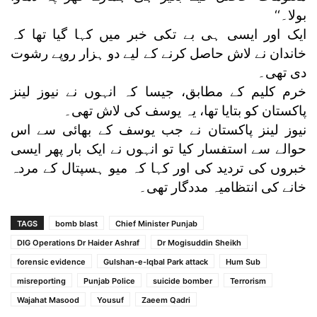
بولا۔‘‘
ایک اور ایسی ہی بے تکی خبر میں کہا گیا تھا کہ
خاندان نے لاش حاصل کرنے کے لیے دو ہزار روپے رشوت
دی تھی۔
خرم کلیم کے مطابق، جیسا کہ انہوں نے نیوز لینز
پاکستان کو بتایا تھا، یہ یوسف کی لاش تھی۔
نیوز لینز پاکستان نے جب یوسف کے بھائی سے اس
حوالے سے استفسار کیا تو انہوں نے ایک بار پھر ایسی
خبروں کی تردید کی اور کہا کہ میو ہسپتال کے مردہ
خانے کی انتظامیہ مددگار تھی۔
TAGS
bomb blast
Chief Minister Punjab
DIG Operations Dr Haider Ashraf
Dr Mogisuddin Sheikh
forensic evidence
Gulshan-e-Iqbal Park attack
Hum Sub
misreporting
Punjab Police
suicide bomber
Terrorism
Wajahat Masood
Yousuf
Zaeem Qadri