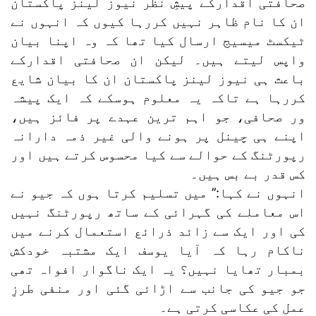
صحافتی اقدارکے پیشِ نظر نیوز لینز پاکستان
ان کا نام ظاہر نہیں کررہا کیوں کہ انہوں نے
ٹیکسٹ میسیج ارسال کیا تھا کہ وہ اپنا بیان
واپس لیتے ہیں۔ لیکن ان صحافتی اقدارکے
باعث ہی نیوز لینز پاکستان ان کا بیان شایع
کررہا ہے تاکہ یہ معلوم ہوسکے کہ ایک پیشہ
ور صحافی، جو اہم ترین عہدے پر فائز ہیں،
اپنے ہی چینل پر ہونے والی غیر ذمہ دارانہ
رپورٹنگ کے حوالے سے کیا محسوس کرتے ہیں اور
کس قدر بے بس ہیں۔
انہوں نے کہا:’’ میں تسلیم کرتا ہوں کہ جیو نے
اس معاملے کی گہرائی کے ساتھ رپورٹنگ نہیں
کی اور ایک سے زائد ذرائع استعمال کرنے میں
ناکام رہا کہ آیا یوسف ایک مشتبہ خودکش
بمبار تھایا نہیں؟ یہ ایک ناگوار افواہ تھی
جو جیو کی جانب سے اڑائی گئی اور منفی طرزِ
عمل کی عکاسی کرتی ہے۔