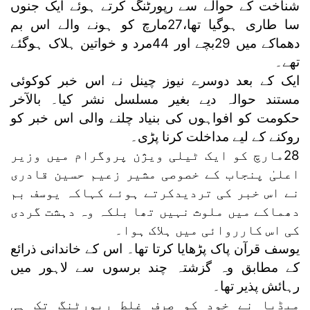
شناخت کے حوالے سے رپورٹنگ کرتے ہوئے ایک جنوں
سا طاری ہوگیا تھا،27مارچ کو ہونے والے اس بم
دھماکے میں 29بچے اور 44مرد و خواتین ہلاک ہوگئے
تھے۔
ایک کے بعد دوسرے نیوز چینل نے اس خبر کوکوئی
مستند حوالہ دیے بغیر مسلسل نشر کیا۔ بالآخر
حکومت کو افواہوں کی بنیاد چلنے والی اس خبر کو
روکنے کے لیے مداخلت کرنا پڑی۔
28مارچ کو ایک ٹیلی ویژن پروگرام میں وزیر
اعلیٰ پنجاب کے خصوصی مشیر زعیم حسین قادری
نے اس خبر کی تردیدکرتے ہوئے کہاکہ یوسف بم
دھماکے میں ملوث نہیں تھا بلکہ وہ دہشت گردی
کی اس کارروائی میں ہلاک ہوا۔
یوسف قرآن پاک پڑھایا کرتا تھا۔ اس کے خاندانی ذرائع
کے مطابق وہ گزشتہ چند برسوں سے لاہور میں
رہائش پذیر تھا۔
میڈیا نے خود کو صرف غلط رپورٹنگ تک ہی