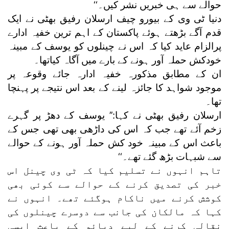
حوالے سے ہی خبریں نشر کیں۔‘‘
دنیا ٹی وی کے بیورو چیف ارسلان رفیق بھٹی نے ایک
قدم آگے بڑھتے ہوئے پاکستان کے اہم ترین خفیہ ادارے
پرالزام عاید کیا کہ اس نے چینلوں کو یوسف کے مبینہ
خودکش حملہ آور ہونے کے بارے میں آگاہ کیاتھا۔
ان کے مطابق مذکورہ خفیہ ادارہ جائے وقوعہ پر
موجود شواہد کا جائزہ لینے کے بعد اس نتیجے پر پہنچا
تھا۔
ارسلان رفیق بھٹی نے کہا:’’ یوسف کے دھڑ پر گہرے
زخم آئے تھے جب کہ اس کی داڑھی بھی تھی جس کے
باعث اس کے مبینہ خود کش حملہ آور ہونے کے حوالے
سے شبہات بڑھ گئے تھے۔‘‘
تاہم انہوں نے تسلیم کیا کہ ٹی وی چینل اس
خبر کی تصدیق کرنے کے حوالے سے کوئی بھی
کوشش کرنے میں ناکام ہوگئے تھے۔ انہوں نے
کہا کہ مالکان کی جانب سے دوسرے چینلوں کی
نقالی کرنے کے لیے دبائو کے باعث ایسی