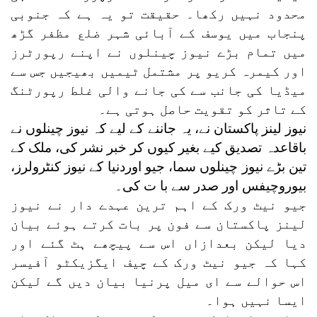
محدود نہیں رکھا۔ حقیقت تو یہ ہے کہ جنوبی
پنجاب میں یوسف کے آبائی شہر ضلع مظفر گڑھ
میں تمام بڑے نیوز چینلوں نے اپنے رپورٹرز
اور کیمرہ کریو پر مشتمل ٹیمیں بھیجیں جس سے
میڈیا کی جانب سے کی جانے والی غلط رپورٹنگ
کے تاثر کو تقویت حاصل ہوتی ہے۔
نیوز لینز پاکستان نے، یہ جاننے کے لیے کہ نیوز چینلوں نے
باقاعدہ تصدیق کیے بغیر کیوں کر خبر نشر کی، ملک کے
تین بڑے نیوز چینلوں سما، جیو اوردنیا کے نیوز کنٹرولرز،
بیوروچیفس اور صدر سے با ت کی۔
جیو نیٹ ورک کے اہم ترین عہدے دار نے نیوز
لینز پاکستان سے فون پر بات کرتے ہوئے بیان
دیا لیکن بعدازاں اس سے پیچھے ہٹ گئے اور
کہا کہ جیو نیٹ ورک کے چیف ایگزیکٹو آفیسر
اس حوالے سے ای میل پرنیا بیان دیں گے لیکن
ایسا نہیں ہوا۔