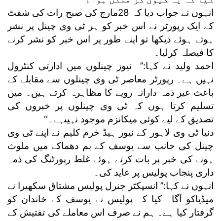
انہوں نے جواب دیا کہ 28مارچ کی صبح رات کی شفٹ
کے ایک رپورٹر نے اس خبر کو ہر ٹی وی چینل پر نشر
ہوتے ہوئے دیکھا تو اپنے طور پر اس خبر کو نشر کرنے
کا فیصلہ کرلیا۔
احمد ولید نے کہا:’’ نیوز چینلوں میں ادارتی کنٹرول
نہیں ہے۔ رپورٹر معاصر ٹی وی چینلوں سے مقابلے کے
باعث غیر ذمہ دارانہ رویے کا مظاہرہ کرتے ہیں۔ میں
تسلیم کرتا ہوں کہ ٹی وی چینلوں پر خبروں کی
تصدیق کے لیے کوئی میکانزم موجود نہیںہے۔‘‘
دنیا ٹی وی لاہور کے نیوز ہیڈ خرم کلیم نے اپنے ٹی وی
چینل کی جانب سے یوسف کے بم دھماکے میں ملوث
ہونے کی خبر پر بات کرتے ہوئے غلط رپورٹنگ کی ذمہ
داری پنجاب پولیس پر عاید کی۔
انہوں نے کہا:’’ انسپکٹر جنرل پولیس مشتاق سکھیرا نے
میڈیاکو آگاہ کیا کہ پولیس نے یوسف کے خاندان کو
گرفتار کیا ہے۔ ہم نے صرف اس معاملے کی تفتیش کے