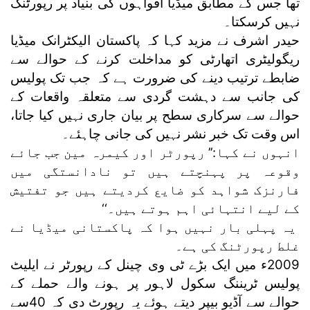
تھا جس کے مطابق میڈیا افواہوں کی بنیاد پر رپورٹنگ
نہیں کرسکتا۔
حیدر اشرف نے مزید کہا کہ پاکستان الیکٹرانک میڈیا
ریگولیٹری اتھارٹی کو مداخلت کرنے کے حوالے سے
ضابطے ترتیب دینے کی ضرورت ہے کہ جب تک پولیس
کی جانب سے دہشت گردی سے متعلقہ واقعات کے
حوالے سے سرکاری سطح پر بیان جاری نہیں کیا جاتا،
اس وقت تک خبر نشر نہیں کی جانی چاہئے۔
انہوں نے کہا:’’ رپورٹر اور کیمرہ مین جب جائے
وقوعہ پر پہنچتے ہیں تو نادانستگی میں
فارنزک شواہد کو ضایع کردیتے ہیں جو تفتیش
کے لیے انتہائی اہم ہوتے ہیں۔‘‘
یہ پہلی بار نہیں ہوا کہ پاکستانی میڈیا نے
غلط رپورٹنگ کی ہے۔
2009ء میں ایک بڑے ٹی وی چینل کے رپورٹر نے ایلیٹ
پولیس ٹریننگ سکول لاہور پر ہونے والے حملے کے
حوالے سے آڈیو بیپر دیتے ہوئے یہ رپورٹ دی کہ 40سے