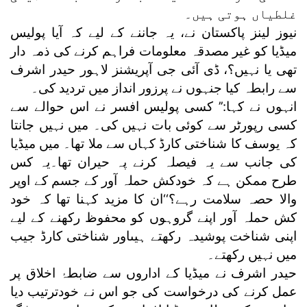
غلطیاں ہوتی ہیں۔
نیوز لینز پاکستان نے، یہ جاننے کے لیے کہ آیا پولیس
میڈیا کو غیر مصدقہ معلومات فراہم کرنے کی ذمہ دار
تھی یا نہیں؟، ڈی آئی جی آپریشنز لاہور حیدر اشرف
سے رابطہ کیا جنہوں نے پرزور انداز میں تردید کی۔
انہوں نے کہا:’’ کسی پولیس افسر نے اس حوالے سے
کسی رپورٹر سے کوئی بات نہیں کی۔ میں نہیں جانتا
کہ یوسف کا شناختی کارڈ کہاں سے ملا تھا۔ میں میڈیا
کی جانب سے یہ فیصلہ کرنے پہ حیران تھا۔یہ کس
طرح ممکن ہے کہ خودکش حملہ آور کے جسم کے اوپر
والا حصہ سلامت رہے؟‘‘ان کا مزید کہنا تھا کہ خود
کش حملہ آور اپنے گروہوں کو محفوظ رکھنے کے لیے
اپنی شناخت پوشیدہ رکھتے ہیںاور شناختی کارڈ جیب
میں نہیں رکھتے۔
حیدر اشرف نے میڈیا کے اداروں سے ضابطۂ اخلاق پر
عمل کرنے کی درخواست کی جو اس نے خودترتیب دیا