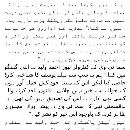
ان کا مزید کہنا تھا کہ حقیقت تو یہ ہے کہ
عوام تک رسائی حاصل کرنے کی حکمتِ عملی درست
نہیں ہے جس کے مطمعٔ نظر ریٹنگ بڑھانارہا ہے۔
انہوں نے کہا:’’ میڈیا کے اداروں کی جانب سے
جب غیر تربیت یافتہ اور غیر پیشہ ور افراد
کو فیلڈ میں بھیجا جاتا ہے تو تصدیق کا عمل
متاثر ہوتا ہے ۔ اس کے ساتھ ہی علمی فیصلہ
سازی کی کمی بھی واضح ہوچکی ہے۔‘‘
سما ٹی وی کے کنٹرولر نیوز احمد ولید نے اپنی گفتگو
میں کہا:’’ ہم نے سب سے پہلے یوسف کا شناختی کارڈ
حاصل کیا لیکن اس کے مبینہ خود کش حملہ آور ہونے
کے حوالے سے خبر نہیں چلائی۔ قانون نافذ کرنے والے
کسی بھی ادارے نے اس کی تصدیق نہیں کی تھی۔ یہ
بدقسمتی تھی کہ سما ٹی وی نے پیشہ ورانہ مجبوری
ظاہر کرنے کے باوجود اس خبر کو نشر کیا۔‘‘
نیوز لینز پاکستان نے احمد ولید سے استفار
کیا کہ یہ کیوں کر ممکن ہوا؟