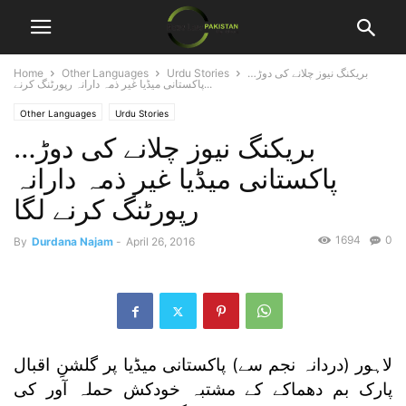
بریکنگ نیوز چلانے کی دوڑ…
Urdu Stories
Other Languages
Home
پاکستانی میڈیا غیر ذمہ دارانہ رپورٹنگ کرنے...
Other Languages
Urdu Stories
بریکنگ نیوز چلانے کی دوڑ…
پاکستانی میڈیا غیر ذمہ دارانہ
رپورٹنگ کرنے لگا
1694
0
By
Durdana Najam
-
April 26, 2016
لاہور (دردانہ نجم سے) پاکستانی میڈیا پر گلشنِ اقبال
پارک بم دھماکے کے مشتبہ خودکش حملہ آور کی