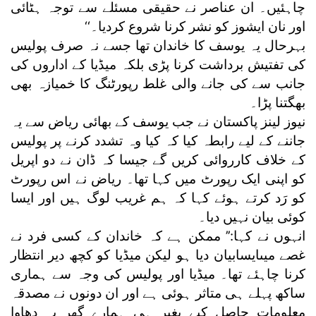
چاہئیں۔ ان عناصر نے حقیقی مسئلے سے توجہ ہٹائی
اور نان ایشوز کو نشر کرنا شروع کردیا۔‘‘
بہرحال یہ یوسف کا خاندان تھا جسے نہ صرف پولیس
کی تفتیش برداشت کرنا پڑی بلکہ میڈیا کے اداروں کی
جانب سے کی جانے والی غلط رپورٹنگ کا خمیازہ بھی
بھگتنا پڑا۔
نیوز لینز پاکستان نے جب یوسف کے بھائی ریاض سے یہ
جاننے کے لیے رابطہ کیا کہ کیا وہ تشدد کرنے پر پولیس
کے خلاف کارروائی کریں گے جیسا کہ ڈان نے دو اپریل
کو اپنی ایک رپورٹ میں کہا تھا۔ ریاض نے اس رپورٹ
کو رَد کرتے ہوئے کہا کہ ہم غریب لوگ ہیں اور ایسا
کوئی بیان نہیں دیا۔
انہوں نے کہا:’’ ممکن ہے کہ خاندان کے کسی فرد نے
غصے میںایسابیان دیا ہو لیکن میڈیا کو کچھ دیر انتظار
کرنا چاہئے تھا۔ میڈیا اور پولیس کی وجہ سے ہماری
ساکھ پہلے ہی متاثر ہوئی ہے اور ان دونوں نے مصدقہ
معلومات حاصل کیے بغیر ہی ہمارے گھر پہ دھاوا