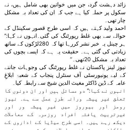
زائد دہشت گرد، جن میں خواتین بھی شامل ہیں، نے
سکول پر حملہ کیا ہے جب کہ ان کی تعداد بہ مشکل
چار تھی۔
احمد ولید کہتے ہیں کہ اسی طرح قصور سکینڈل کے
حوالے سے بھی غلط رپورٹنگ کی گئی۔انہوں نے کہا:’’
ہر چینل یہ خبر نشر کررہا تھا کہ 280لڑکوں کے ساتھ
زیادتی کی گئی ہے۔ حقیقت یہ ہے کہ ایسے بچوں کی
تعداد بہ مشکل 20تھی۔‘‘
نیوز لینز پاکستان نے غلط رپورٹنگ کی وجوہات جاننے
کے لیے یونیورسٹی آف سنٹرل پنجاب کے شعبۂ ابلاغِ
عامہ کے ڈین ڈاکٹر مغیث الدین شیخ سے رابطہ کیا۔
انہوں نے کہا:’’ دو مسائل ہیں اور ان دونوں کا
تعلق غیر پیشہ ورانہ طرزِ عمل سے ہے۔ نیوز
رومز اور بیوروز میں غیر پیشہ ور اور
غیرتربیت یافتہ افراد روزمرہ کے معاملات
دیکھ رہے ہیں۔ اسی طرح میڈیا کے اداروں کے
مالکان، جو تمام معاملات دیکھتے ہیں، غیر