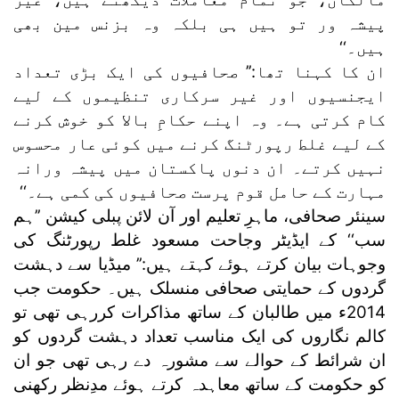
پیشہ ور تو ہیں ہی بلکہ وہ بزنس مین بھی
ہیں۔‘‘
ان کا کہنا تھا:’’ صحافیوں کی ایک بڑی تعداد
ایجنسیوں اور غیر سرکاری تنظیموں کے لیے
کام کرتی ہے۔ وہ اپنے حکامِ بالا کو خوش کرنے
کے لیے غلط رپورٹنگ کرنے میں کوئی عار محسوس
نہیں کرتے۔ ان دنوں پاکستان میں پیشہ ورانہ
مہارت کے حامل قوم پرست صحافیوں کی کمی ہے۔‘‘
سینئر صحافی، ماہرِ تعلیم اور آن لائن پبلی کیشن ’’ہم
سب‘‘ کے ایڈیٹر وجاحت مسعود غلط رپورٹنگ کی
وجوہات بیان کرتے ہوئے کہتے ہیں:’’ میڈیا سے دہشت
گردوں کے حمایتی صحافی منسلک ہیں۔ حکومت جب
2014ء میں طالبان کے ساتھ مذاکرات کررہی تھی تو
کالم نگاروں کی ایک مناسب تعداد دہشت گردوں کو
ان شرائط کے حوالے سے مشورہ دے رہی تھی جو ان
کو حکومت کے ساتھ معاہدہ کرتے ہوئے مدِنظر رکھنی