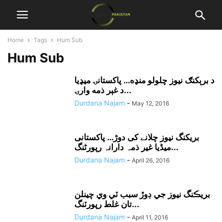
Home
Tags
Hum Sub
Hum Sub
د برېکنګ نيوز چلولو منډه… پاکستانۍ ميډيا
د غېر ذمه وارۍ...
Durdana Najam
-
May 12, 2016
بریکنگ نیوز چلانے کی دوڑ… پاکستانی
میڈیا غیر ذمہ دارانہ رپورٹنگ...
Durdana Najam
-
April 26, 2016
بريڪنگ نيوز جي ڊوڙ سبب ٽي وي چينلن
تان غلط رپورٽنگ...
Durdana Najam
-
April 11, 2016