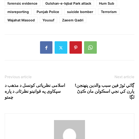
forensic evidence
Gulshan-e-Iqbal Park attack
Hum Sub
misreporting
Punjab Police
suicide bomber
Terrorism
Wajahat Masood
Yousuf
Zaeem Qadri
Previous article
Next article
!ڳاٽي ٽوڙ فين سبب والدين پنهنجن
اسلامى نظرياتى کونسل د مذهب د
ٻارن کي نجي اسڪولن مان ڪڍڻ
سپکاوى په قوانينو نظرثانۍ د پاره
لڳا
چمتو