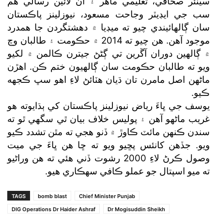
سينئر صحافي، تعليمي ماهر ۽ آن لائين رسالي هم
سب جي ايڊيٽر وجاحت مسعود، نيوزلينز پاڪستان
سان ڳالهائيندي چيو ته ميڊيا ۾ دهشتگردن جا همدرد
موجود آهن. هن چيو ته 2014 ۾ حڪومت ۽ طالبان وچ
۾ ڳالهين دوران آڱرين تي ڳڻڻ جيترن ڪالمن ۾ لکيو
ويو ته طالبان حڪومت سان ڳالهيون ختم ڪن. اهڙن
ماڻهن اصل مامرن تان ڌيان هٽائڻ لاءِ اهو سڀ ڪجهه
ڪيو.
يوسف جي ڀاءَ رياض نيوزلينز پاڪستان کي ٻڌايوته هو
غريب ماڻهو آهن ۽ پوليس خلاف بيان ٿي سگهي ٿو ته
سندن ڪنهن مائٽ ڪاوڙ ۾ ڏنو هجي ته مٿن تشدد ڪيو
ويو. جڏهن کانئس پڇيو ويو ته ڇا هن ڀاءَ جي ميت
وصول ڪرڻ لاءِ 2000 رشوت ڏني هئي ته هن وراڻيو
ته ميو اسپتال جو عملو ڪافي سهڪاري هيو.
TAGS
bomb blast
Chief Minister Punjab
DIG Operations Dr Haider Ashraf
Dr Mogisuddin Sheikh