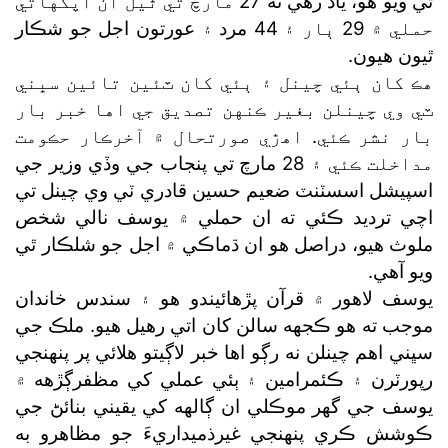
ٿي ويو هو، ياد رهي ته 27 مارچ تي ٿيل ان آپگهاتي
حملي ۾ 29 ٻار ۽ 44 مرد ۽ عورتون اجل جو شڪار
ٿيون هيون.
هڪ کان ٻئي چينل ۽ ٻئي کان ٽئين تائين سڀني
ٽي وي چينلن بغير ڪنهن تصديق جي اها خبر بار
بار نشر ڪئي. اهڙي صورتحال ۾ آخرڪار حڪومت
مداخلت ڪئي ۽ 28 مارچ تي پنجاب جي وڏي وزير جي
اسپيشل اسسٽنٽ ضعيم حسين قادري ٽي وي چينل تي
اچي ترديد ڪئي ته ان حملي ۾ يوسف نالي شخص
ملوث هيو، دراصل هو ان ڌماڪي ۾ اجل جو شلڪار ٿي
ويو آهي.
يوسف لاهور ۾ قرآن پڙهائيندو هو ۽ سندس خاندان
موجب ته هو ڪجهه سالن کان اتي رهيل هيو. ملڪ جي
سڀني اهم چينلن نه رڳو اها خبر لاڳيتو هلائي پر پنهنجي
رپورٽرن ۽ ڪئمرامين ۽ ٻئي عملي کي مظفرڳڙهه ۾
يوسف جي گهر موڪلي ان ڳالهه کي يقيني بنائڻ جي
ڪوشش ڪري پنهنجي غيرذميداريءَ جو مظاهرو به