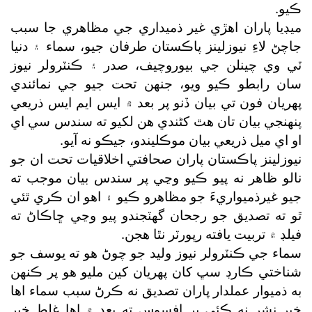
ڪيو.
ميڊيا پاران اهڙي غير ذميداري جي مظاهري جا سبب
جاچڻ لاءِ نيوزلينز پاڪستان طرفان جيو، سماء ۽ دنيا
ٽي وي چينلن جي بيوروچيف، صدر ۽ ڪنٽرولر نيوز
سان رابطو ڪيو ويو، جنهن تحت جيو جي نمائندي
پهريان فون تي بيان ڏنو پر بعد ۾ ايس ايم ايس ذريعي
پنهنجي بيان تان هٿ کڻندي هن لکيو ته سندس سي اي
او اي ميل ذريعي بيان موڪليندو، جيڪو نه آيو.
نيوزلينز پاڪستان پاران صحافتي اخلاقيات تحت ان جو
نالو ظاهر نه پيو ڪيو وڃي پر سندس بيان موجب ته
جيو غيرذميواريءَ جو مظاهرو ڪيو ۽ اهو ان ڪري ٿئي
ٿو ته تصديق جو رجحان گهٽجندو پيو وڃي ڇاڪاڻ ته
فيلڊ ۾ تربيت يافته رپورٽر نٿا هجن.
سماء جي ڪنٽرولر نيوز وليد جو چوڻ هو ته يوسف جو
شناختي ڪارڊ سڀ کان پهريان کين مليو هو پر ڪنهن
به ذميوار عملدار پاران تصديق نه ڪرڻ سبب سماء اها
خبر نشر نه ڪئي پر افسوس ته بعد ۾ اها غلط خبر