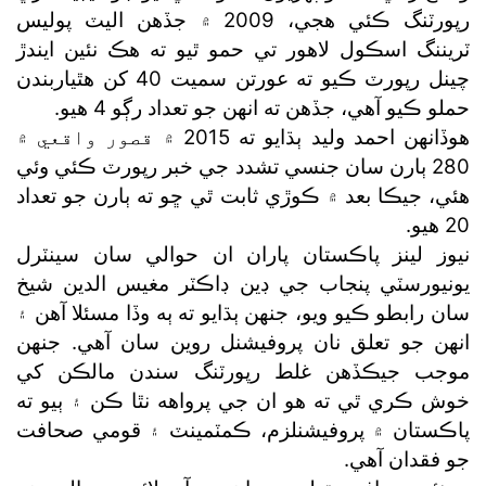
رپورٽنگ ڪئي هجي، 2009 ۾ جڏهن اليٽ پوليس
ٽريننگ اسڪول لاهور تي حمو ٿيو ته هڪ نئين ايندڙ
چينل رپورٽ ڪيو ته عورتن سميت 40 کن هٿياربندن
حملو ڪيو آهي، جڏهن ته انهن جو تعداد رڳو 4 هيو.
هوڏانهن احمد وليد ٻڌايو ته 2015 ۾ قصور واقعي ۾
280 ٻارن سان جنسي تشدد جي خبر رپورٽ ڪئي وئي
هئي، جيڪا بعد ۾ ڪوڙي ثابت ٿي ڇو ته ٻارن جو تعداد
20 هيو.
نيوز لينز پاڪستان پاران ان حوالي سان سينٽرل
يونيورسٽي پنجاب جي ڊين ڊاڪٽر مغيس الدين شيخ
سان رابطو ڪيو ويو، جنهن ٻڌايو ته ٻه وڏا مسئلا آهن ۽
انهن جو تعلق نان پروفيشنل روين سان آهي. جنهن
موجب جيڪڏهن غلط رپورٽنگ سندن مالڪن کي
خوش ڪري ٿي ته هو ان جي پرواهه نٿا ڪن ۽ ٻيو ته
پاڪستان ۾ پروفيشنلزم، ڪمٽمينٽ ۽ قومي صحافت
جو فقدان آهي.