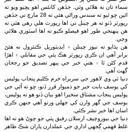
سماء تان به هلائي وئي. جڏهن کانئس اهو پڇيو ويو ته
ائين ڇو ٿيو ته سندس وراڻي هئي ته 28 مارچ تي جڏهن
رپورٽر ڏٺو ته هر چينل تي اها رپورٽ هلي رهي هئي ته
هن پنهنجي طور اهو فيصلو ڪيو ته اها اسٽوري هلائي
وڃي.
هن ٻڌايو ته نيوز چينلن ۾ ايڊيٽوريل ڪنٽرول نه هئڻ
برابر آهي ان ڪري رپورٽر هڪ ٻئي جي مقابلي ۾ اهڙا
قدم کڻن ٿا ۽ هتي خبر جي ٻيهر تصديق جو رجحان
گهٽ آهي.
دنيا ٽي وي لاهور جي سربراه خرم ڪليم پنجاب پوليس
کي يوسف بابت خبر جو ذميوار قرر ڏنو، ڇو ته آئي جي
پوليس پنجاب مشتاق سخيرا اهو بيان ڏنو هو ته پوليس،
يوسف جي گهر وارن کي جهلي ورتو آهي جنهن ڪري
اسان اها خبر نشر ڪئي.
دنيا جي بيوروچيف ارسلان رفيق ڀٽي جو چوڻ هو ته اها
غلط فهمي ڳجهي اداري جي عملدارن پاران شڪ ظاهر