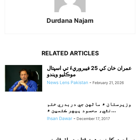
Durdana Najam
RELATED ARTICLES
عمران خان کي 25 فيبروريءَ تي اسپتال
موڪليو ويندو
News Lens Pakistan
-
February 21, 2026
وزيرستان ۾ ماڻهن جي دربدري ختم
نٿي، محسود ٻيهر ڪئمپن ۾...
Ihsan Dawar
-
December 17, 2017