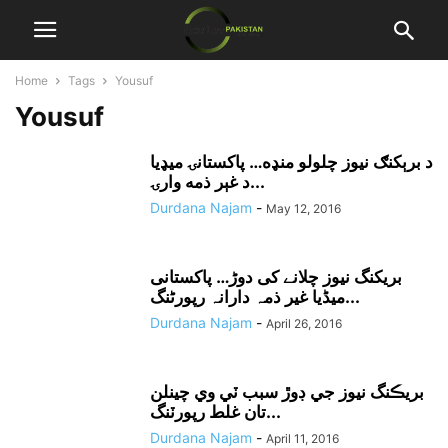
Home
Tags
Yousuf
Yousuf
د برېکنګ نيوز چلولو منډه… پاکستانۍ ميډيا
د غېر ذمه وارۍ...
Durdana Najam
-
May 12, 2016
بریکنگ نیوز چلانے کی دوڑ… پاکستانی
میڈیا غیر ذمہ دارانہ رپورٹنگ...
Durdana Najam
-
April 26, 2016
بريڪنگ نيوز جي ڊوڙ سبب ٽي وي چينلن
تان غلط رپورٽنگ...
Durdana Najam
-
April 11, 2016