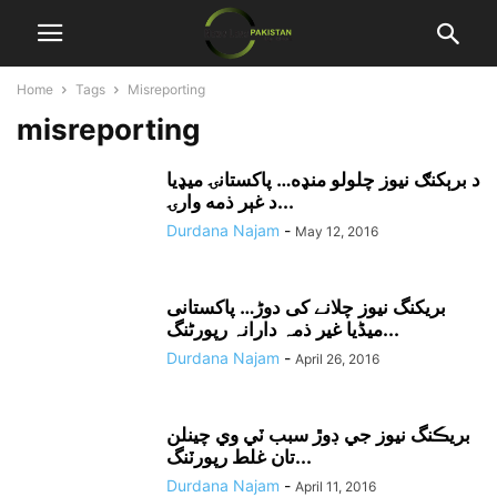
Home
Tags
Misreporting
misreporting
د برېکنګ نيوز چلولو منډه… پاکستانۍ ميډيا
د غېر ذمه وارۍ...
Durdana Najam
-
May 12, 2016
بریکنگ نیوز چلانے کی دوڑ… پاکستانی
میڈیا غیر ذمہ دارانہ رپورٹنگ...
Durdana Najam
-
April 26, 2016
بريڪنگ نيوز جي ڊوڙ سبب ٽي وي چينلن
تان غلط رپورٽنگ...
Durdana Najam
-
April 11, 2016