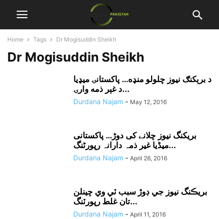
Home
Tags
Dr Mogisuddin Sheikh
Dr Mogisuddin Sheikh
د برېکنګ نيوز چلولو منډه… پاکستانۍ ميډيا
د غېر ذمه وارۍ...
Durdana Najam
-
May 12, 2016
بریکنگ نیوز چلانے کی دوڑ… پاکستانی
میڈیا غیر ذمہ دارانہ رپورٹنگ...
Durdana Najam
-
April 26, 2016
بريڪنگ نيوز جي ڊوڙ سبب ٽي وي چينلن
تان غلط رپورٽنگ...
Durdana Najam
-
April 11, 2016