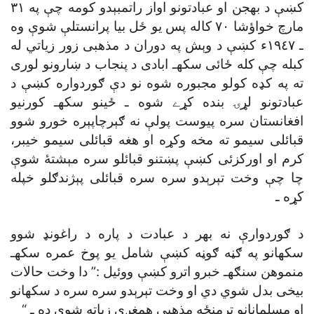
کښې د بهجن او عبادتونو اواز راتمبېدو کومه چې په ٣١
مارچ خواؤشا ٧٠ کاله پس يو ځل بيا پرانستلې شوې وه
ـ ١٩٤٧ء کښې د وېش په دوران د مذهبى زور زياتي له
کبله چې کله ځائى سکهـ ابادى د پنجاب د ښارونو لورى
ته په کډه کولو مجبوره شوه نو دې ګوردواره کښې د
عبادتونو لړۍ بنده کړے شوه ـ ځينو سکهـ کورنيو
افغانستان سره پيوست پولې نه ګېرچاپېره خورو شوو
قبائلى سيمو ته مخه وکړه او هغه قبائلى سيمو خيبر،
کرم او اورکزئى کښې پښتنو قبائلو سره مېشتۀ شوې
چا چې وخت تېرېدو سره سره قبائلى پېژندګلو خپله
کړه ـ
د ګوردوارې نه بهر د عبادت د پاره د راغونډ شوو
سکهانو په ګڼه ګوڼه کښې شامل يو پوخ عمره سکهـ
منموهن سنګهـ خبرو اترو کښې ووئيل :” دا وخت حالات
بيخى بدل شوي دي او وخت تېرېدو سره سره د سکهانو
او مسلمانانو ترمنځه مذهبى همغږى زياته شوې ده ـ “