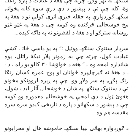
سنګهـ نه بهر ولاړ، چرته چې هغه د عبادت د پاره راغلے
وۀ، کله چې ئې د پېښور د دې درې سوه کاله پخوانۍ
سکهـ ګوردوارې په حقله خبرې اترې کولې نو د هغۀ په
مخ خوشحالى څرګنده وه کومه چې د هغۀ په غټو غټو
روښانه سترګو او د هغۀ د لفظونو نه په ډاګه کېده ـ
سردار سنتوک سنګهـ ووئيل :” په يو داسې ځائے کښې
عبادت کول، چرته چې به زمونږ پلار نيکۀ راتلل، يوه
شانداره لمحه وه ـ ” هغه د خواؤشا ٣٠ کالو يو زلمے دے
ـ د هغۀ نه ګيرچاپېره ځوانان او پوخ عمره کسان رنګا
رنګ پګړۍ په سر ولاړ وو، چې په ږيره لروونکو مخونو
ئې د سنتوک سنګهـ په شان د خوشحالۍ آثار ليدے شول،
هغوئ ټول د دې لمحې په خوشحالۍ معموره وو کومه
چې د پېښور د سکهانو د پاره د تاريخى کيدو سره سره
مقدسه هم وه ـ
د ګوردواره بهائى بيبا سنګهـ خاموشه هال او محرابونو