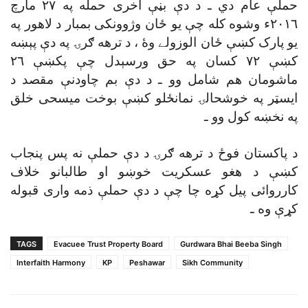
حملې عام دي ـ د دې بڼې اخرى حمله په ٢٧ مارچ
٢٠١٦ء وشوه کله چې يو ځان وژوونکى بمبار د لاهور په
يو پارک کښې ځان الوزولے وۀ ، د ترهه ګرۍ په دې پېښه
کښې ٧٢ کسان په حق ورسېدل چې پکښې ٢٦
ماشومان هم شامل وو ـ د دې بم چاودنې مقصد د
ايسټر په خوشحالۍ نمانځلو کښې بوخت ميسحى خلق
په نخښه کول وو ـ
د پاکستان فوځ د ترهه ګرۍ د دې حملې نه پس پنجاب
کښې د هغو عسکريت خوښو او طالبانو خلاف
کارروائى پيل کړه چا چې د دې حملې ذمه وارى قبوله
کړې وه ـ
TAGS
Evacuee Trust Property Board
Gurdwara Bhai Beeba Singh
Interfaith Harmony
KP
Peshawar
Sikh Community