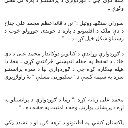
مننه کوى چې د ګوردوارې د پرانستلو د پاره ئې هڅې
وکړې ـ
سوران سنګهـ ووئيل :” نن د قائداعظم محمد على جناح
د دې ملک د اقليتونو د پاره د خوندى جوړولو خوب د
رښتياؤ شکل خپل کړے دے ـ “
د ګوردوارې وړاندې د کتابونو دوکاندار محمد على د دې
ځائے د تحفظ په حقله اندېښنې څرګندې کړې ـ هغۀ دا
هيله ښکاره کړه چې د ګوردوارې بيا د سره پرانستلو
سره به سيمه کښې د ” سکيورټى مسلې ” نۀ راولاړيږي
ـ
محمد على زياته کړه :” زما د ګوردوارې د پرانستلو په
اړه د پرېشانۍ يوازينۍ وجه د امنيت په حقله ده ـ “
پاکستان کښې په اقليتونو د ترهه ګرۍ او د تشدد ډکې