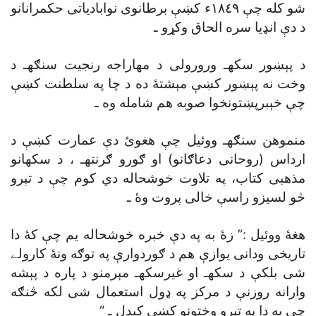
شو کله چې ١٨٤٩ء کښې برطانوى نوابادياتى حکمرانانو
د دې انډيا سره الحاق وکړو ـ
د پېښور سکهـ ورورولى د مهاراجه رنجيت سنګهـ د
وخت نه پېښور کښې مېشتۀ ده د چا په سلطنت کښې
چې خېبرپښتونخوا صوبه هم شامله وه ـ
منموهن سنګهـ ووئيل چې هغوئ دې عمارت کښې د
ارداس (روحانى دعاګانو) او ګورو ګرنتهـ ، د سکهانو
مذهبى کتاب، په تلاوت خوشحاله دي کوم چې د تېرو
څو لسيزو راسې خالى پروت وۀ ـ
هغۀ ووئيل :” زۀ به په دې خبره خوشحاله يم چې کۀ دا
تاريخى ودانى يوازې هم د ګوردوارې په توګه ونۀ کارولے
شى بلکې د سکهـ او غيرسکهـ مېرمنو د پاره د پېشه
وارانه روزنې د مرکز په ډول استعمال شى لکه څنګه
چې به دا په تېرو وختونو کښې کيدل ـ “