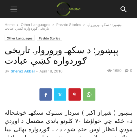
پېښور: د سکهـ ورورولۍ
Pashto Stories
Other Languages
Home
تاريخى ګوردواره کښې عبادت
Other Languages
Pashto Stories
پېښور: د سکهـ ورورولۍ تاريخى
ګوردواره کښې عبادت
1650
0
By
Sheraz Akbar
-
April 18, 2016
پېښور ( شيراز اکبر ) سردار سنتوک سنګهـ خوشحاله
دے ځکه چې خواؤشا ٧٠ کلونو باندې مشتمل د اوږدې
مودې انتظار اوس ختم شوے دے ـ ګوردواره بهائى بيبا