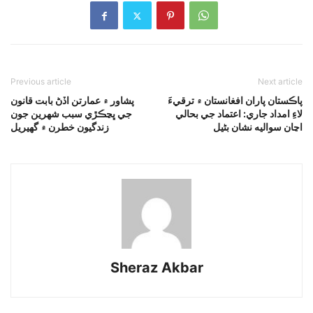
Previous article
Next article
پاڪستان پاران افغانستان ۾ ترقيءَ
پشاور ۾ عمارتن اڏڻ بابت قانون
لاءِ امداد جاري: اعتماد جي بحالي
جي ڀڃڪڙي سبب شهرين جون
اڃان سواليه نشان بڻيل
زندگيون خطرن ۾ گهيريل
Sheraz Akbar