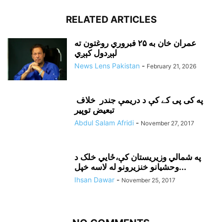
RELATED ARTICLES
عمران خان به ۲۵ فبروري روغتون ته
لېږدول کېږي
News Lens Pakistan
-
February 21, 2026
په کی پی کے کې د دريمې جندر خلاف
تبعيض توپير
Abdul Salam Afridi
-
November 27, 2017
په شمالي وزيريستان کې،ځايي خلک د
وحشيانو خنزيرونو له لاسه خپل...
Ihsan Dawar
-
November 25, 2017