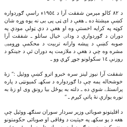
د ٨٢ کالو مېرمن شفقت آرا د ١٩٥٤ء راسې ګوردواره
کښې مېشتۀ ده ـ هغې د اى ټى پى بى نه يوه وړه شان
کوټه په کرايه اخستې وه او هغې د دې ټولې مودې په
دوران د ګوردوارې د ودانۍ خيال ساتلو ـ شفقت آرا
صوبه کښې د پيشه وارانه تربيت د محکمې وړومبۍ
مشره وه چې د هغې د ملازمت په دوران ئې د جينکو د
روزنې ١٤ سکولونو جوړ کړي وو ـ
شفقت آرا نيوز لينز سره خبرو اترو کښې ووئيل :” زۀ
خوشحاله يمه چې دا ګوردواره د سکهـ کميونټى د پاره
پرانستلے شوې ده ـ دلته به يوځل بيا رونق وى او زۀ به
نوره يوازې نۀ پاتې کيږم ـ “
د اقليتونو صوبائى وزير سردار سوران سنګهـ ووئيل چې
هغه د يو سکهـ په حېثيت د وفاقى او صوبائى حکومتونو