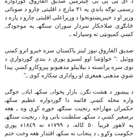
د اى ټى پى بى چيئرمين صديق الفاروق ګوردواره
رسمى توګه باندې په ٣١ مارچ د اقليتى چارو د صوبائى
وزير او د خېبرپښتونخوا د وزيراعلى اقليتى چارو د پاره د
ځانګړى صلاحکار سردار سوران سنګهـ په موجودګۍ
کښې کميونټى ته وسپارله ـ
صديق الفاروق نيوز لينز پاکستان سره خبرو اترو کښې
ووئيل :” خواؤشا اوو لسيزو پورې د بندې ګوردوارې د
نوى سره پرانسته د بيلابيلو مذهبونو پېروکارو کښې پېدا
شوې مذهبى همغږى او روادارى ښکاره کوى ـ”
د پېښور د هشت نګرۍ بازار پخوانۍ سکهـ ابادۍ جوګى
واره محله کښې قائمه دا ګوردواره عظيم سکهـ
حکمران مهاراجه رنجيت سنګهـ جوړه کړې وه ـ هغه
برصغير کښې د سکهـ سلطنت بانى وۀ ، رنجيت سنګهـ
په لاهور قريباَ ٥٠ کاله، د ١٧٩٩ء نه ١٨٤٩ء پورې
حکومت وکړو ـ د پنجاب نه سکهـ اقتدار هغه وخت ختم