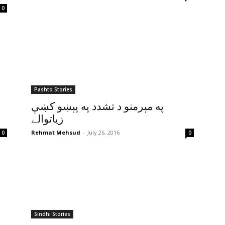
0
Pashto Stories
په مېرمنو د تشدد په پېښو کښې
زياتوالے
Rehmat Mehsud
-
July 26, 2016
0
0
Sindhi Stories