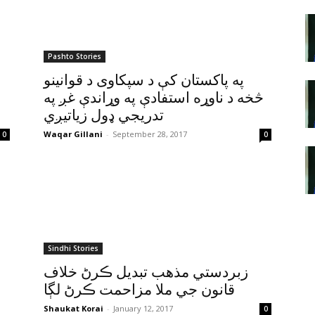
Pashto Stories
په پاکستان کې د سپکاوی د قوانينو
څخه د ناوړه استفادې په وړاندې غږ په
تدريجي ډول زياتيږي
Waqar Gillani
-
September 28, 2017
0
0
Sindhi Stories
زبردستي مذهب تبديل ڪرڻ خلاف
قانون جي ملا مزاحمت ڪرڻ لڳا
Shaukat Korai
-
January 12, 2017
0