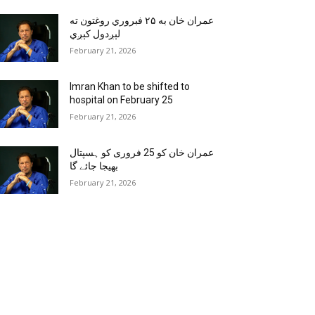
عمران خان به ۲۵ فبروري روغتون ته
لېږدول کېږي
February 21, 2026
Imran Khan to be shifted to
hospital on February 25
February 21, 2026
عمران خان کو 25 فروری کو ہسپتال
بھیجا جائے گا
February 21, 2026