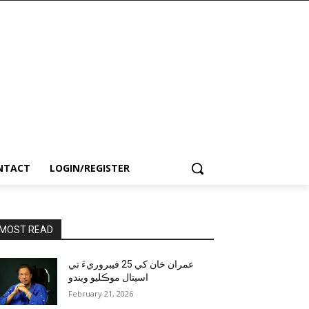
NTACT
LOGIN/REGISTER
MOST READ
عمران خان کي 25 فيبروريءَ تي
اسپتال موڪليو ويندو
February 21, 2026