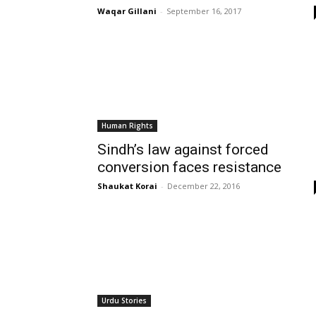
Waqar Gillani
-
September 16, 2017
Human Rights
Sindh’s law against forced
conversion faces resistance
Shaukat Korai
-
December 22, 2016
Urdu Stories