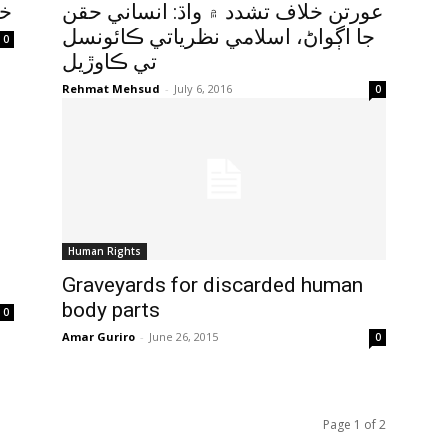
عورتن خلاف تشدد ۾ واڌ: انساني حقن
خو
جا اڳواڻ، اسلامي نظرياتي ڪائونسل
0
تي ڪاوڙيل
Rehmat Mehsud
-
July 6, 2016
0
Human Rights
Graveyards for discarded human
body parts
0
Amar Guriro
-
June 26, 2015
0
Page 1 of 2