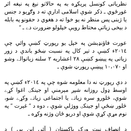
نظرياتى کونسل پرېکړه به په حالاتو نېغ په نېغه اثر
غورځوي ـ ذکر شوې اسلامى ادارې ته د وګړيو د جنس
يا ژبنى پس منظر نه يو خوا ته د هغوي د حقونو په بابله
د بيخى زياتې محتاط رويې خپلولو ضرورت دے ـ “
عورت فاؤنډېشن په خپل يو رپورټ کښې وائي چې
٢٠١٤ء کښې د تېر کال په نسبت ښځو باندې د زور
زياتى په پېښو کښې ٢٨ اعشاريه ٢ سلنه زياتوالے وشو
او ١٠،٠٧٠ پېښې رپورټ شوې ـ
د دې رپورټ نه دا معلومه شوه چې په ٢٠١٤ء کښې په
اوسط ډول روزانه شپږ مېرمنې او جينکۍ اغوا کړے
شوې، څلورو سره زياتے يا اجتماعى زياتے وکړے شو،
څلور ښځې او جينکۍ ووژلې شوې ، دوه د ” غېرت ” په
نوم مړې کړې شوې او دريو ځان وژنه وکړه ـ
د انصاف نيټ ورک پاکستان ( آئى اين پى ) د