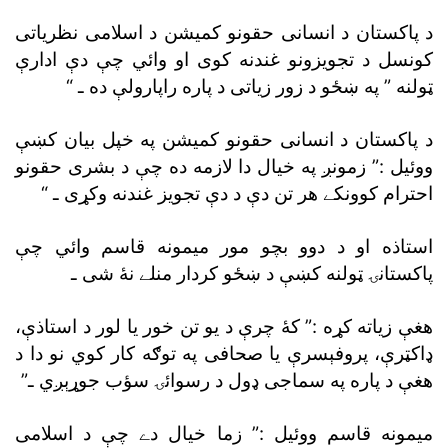
د پاکستان د انسانى حقونو کميشن د اسلامى نظرياتى
کونسل د تجويزونو غندنه کوى او وائي چې دې ادارې
ټولنه ” په ښځو د زور زياتى د پاره راپارولې ده ـ “
د پاکستان د انسانى حقونو کميشن په خپل بيان کښې
ووئيل :” زمونږ په خيال دا لازمه ده چې د بشرى حقونو
احترام کوونکے هر تن دې د دې تجويز غندنه وکړى ـ “
استاذه او د دوو بچو مور ميمونه قاسم وائي چې
پاکستانۍ ټولنه کښې د ښځو کردار منلے نۀ شى ـ
هغې زياته کړه :” کۀ چرې د يو تن خور يا لور د استاذې،
ډاکټرې، پروفېسرې يا صحافى په توګه کار کوي نو دا د
هغې د پاره په سماجى ډول د رسوائۍ سؤب جوړېږي ـ”
ميمونه قاسم ووئيل :” زما خيال دے چې د اسلامى