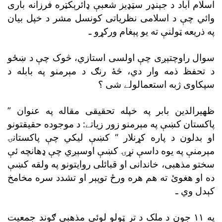
اسلام آباد د جېنډر سټډيز شعبې ډائرېکټره فرزانه بارى
وائي چې د اسلامى نظرياتى کونسل مشر د خپل بيان
په ذريعه ټولنې ته يو پېغام ورکړو ـ
سوال راوچتېږى چې اولسى استازي، څوک چې د ښځو
د تحفظ ذمه وار دي، څۀ رنګ د مېرمنو په بابله د
سپکاوى ژبه استعمالولے شى ؟
ظهيرالدين بابر په خپله تحقيقى مقاله په عنوان ”
پاکستان کښې په مېرمنو زور زياتے: د موجوده حقيقتونو
او بدلون د پاره کړنلار ” کښې ليکي چې پاکستانۍ
مېرمنې په يوه داسې نړۍ کښې اوسېږي چې ډهانچه ئې
سختو مذهبى، خاندانى او قبائلى روايتونو په ولقه کښې
ده او هغوئ ته هم هره ورځ توپېر او تشدد سره مخامخ
کېدل وي ـ
په ١١ جون د ملک د تر ټولو لوئې مذهبى ګوند جمعيت