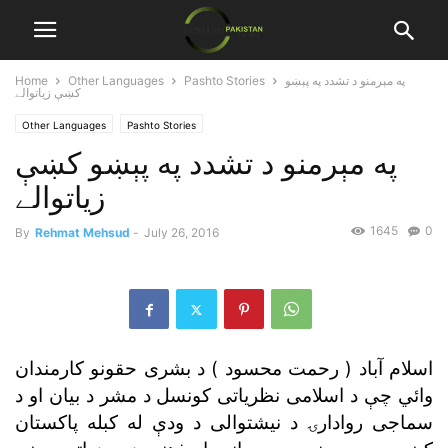
په مېرمنو د تشدد په پېښو
Pashto Stories
Other Languages
Home
کښې زياتوالے
Other Languages
Pashto Stories
په مېرمنو د تشدد په پېښو کښې
زياتوالے
1645
0
By
Rehmat Mehsud
-
July 26, 2016
اسلام آباد ( رحمت محسود ) د بشرى حقونو کارمندان
وائي چې د اسلامى نظرياتى کونسل د مشر د بيان او د
سماجى روادارۍ د نيشتوالى د ودې له کبله پاکستان