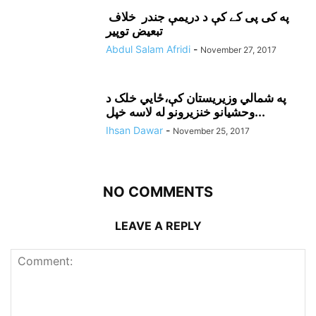
په کی پی کے کې د دريمې جندر خلاف
تبعيض توپير
Abdul Salam Afridi
-
November 27, 2017
په شمالي وزيريستان کې،ځايي خلک د
وحشيانو خنزيرونو له لاسه خپل...
Ihsan Dawar
-
November 25, 2017
NO COMMENTS
LEAVE A REPLY