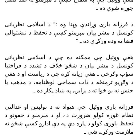
جوړه شوې ده ـ
د فرزانه بارى وړاندې وېنا وه :” د اسلامى نظرياتى
کونسل د مشر بيان مېرمنو کښې د تحفظ د نېشتوالى
فضا ته وده ورکړې ده ـ “
هغې ووئيل چې ممکنه ده چې د اسلامى نظرياتى
کونسل د مشر بيان د ښځو خلاف د تشدد د فراختيا
سؤب وګرځى ـ هغې زياته کړه چې د رياست او د هغې
د وګړيو ترمنځه د ذات سماجى لوظنامه، د مذهب يا
حنس نه يو خوا ته د برابرۍ په بنياد پکار ده ـ
فرزانه بارى ووئيل چې هېواد ته د پوليس او عدالتى
نظام غوره کولو ضرورت دے او د مېرمنو د حقونو د
تحفظ باورى کولو د پاره دې په دې ادارو کښې ښځو ته
ملازمت ورکړے شي ـ