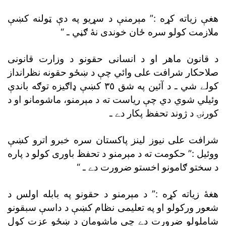
هغې زياته کړه :” مېرمنې د سړيو په دې ټولنه کښې
ملازمت کولو سره ځان خوندى نۀ ګڼي ـ “
د قانون ماهر او د انسانى حقونو د وزارت قانونى
صلاحکار شرافت على وائي چې د ښځو حقونه نظرانداز
کولے شي ـ د آئين په شق ٣٥ کښې ډاګيزه توګه باندې
وئيلي شوي دي چې رياست ته د مېرمنو، ماشومانو او د
کورنۍ د ژوند تحفظ پکار دے ـ
شرافت على نيوز لينز پاکستان سره خبرو اترو کښې
ووئيل :” حکومت ته د مېرمنو د تحفظ باورى کولو د پاره
د سختو ګامونو اخستو ضرورت دے ـ “
هغۀ زياته کړه :” د مېرمنو د حقونو په بابله اولس د
شعور ورکولو او په تعليمى نظام کښې د داسې سبقونو
شاملولو ضرورت دے چې ماشومان د ښځو عزت کول