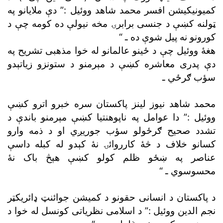
کميونيکيشن افسر محمد شاهد ووئيل :” دې ملايانو په
ټولنه کښې د جنسى برابرۍ مخه نيولې ده کومه چې د
کورونو نه پيل شوې ده ـ “
هغۀ ووئيل چې د ځينو عالمانو له خوا مذهبى تشريح په
دې پدرى معاشره کښې د مېرمنو د ستونزو زياتېدو
سؤب ګرځي ـ
محمد شاهد نيوز لينز پاکستان سره خبرو اترو کښې
ووئيل :” دا عوامل په ناپوهنتيا کښې مېرمنو باندې د
تشدد صحيح ګرځولو سؤب جوريږي او د ذمه وارو
کسانو خلاف د څۀ کارروائۍ نۀ کېدو له کبله داسې
عناصر په ښځو ظلم کولو کښې هېڅ باک نۀ
محسوسوي ـ “
د پاکستان د انسانى حقونو د کميشن جوائنټ ډائريکټر
نجم الدين ووئيل :” د اسلامى نظرياتى کونسل له خوا د