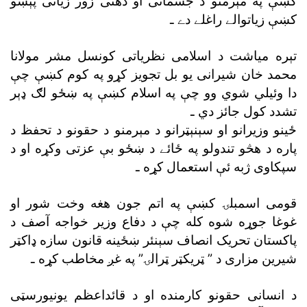
کښې په مېرمنو د جسمانى او ذهنى زور زياتى پېښو
کښې زياتوالے راغلے دے ـ
تېره مياشت د اسلامى نظرياتى کونسل مشر مولانا
محمد خان شيرانى يو بل تجويز کړو په کوم کښې چې
دا وئيلي شوي وو چې په اسلام کښې په ښځو لګ ډېر
تشدد کول جائز دي ـ
ځينو وزيرانو او سېنېټرانو د مېرمنو د حقونو د تحفظ د
پاره د هڅو تندولو په ځائے د ښځو بې عزتى وکړه او د
سپکاوى ژبه ئې استعمال کړه ـ
قومى اسمبلۍ کښې په اتم جون هغه وخت شور او
غوغا جوړه شوه کله چې د دفاع وزير خواجه آصف د
پاکستان تحريک انصاف سېنئر ښځينه قانون سازه ډاکټر
شيرين مزارى د ” ټريکټر ټرالۍ” په غږ مخاطب کړه ـ
د انسانى حقونو کارمنده او د قائداعظم يونيورسټى