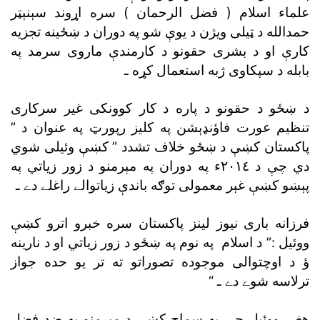
علماء اسلام ( فضل الرحمان ) سره اړوند سېنېټر
حمدالله د ټيلى ويژن د يوې شو په دوران د ښځينه تجزيه
کارې او د بشرى حقونو د کارمندې ماروى سرمد په
بابله د سپکاوى ژبه استعمال کړه ـ
د ښځو د حقونو د پاره د کار کوونکى غير سرکارى
تنظيم عورت فاؤنډېشن په کليز رپورټ په عنوان د ”
پاکستان کښې د ښځو خلاف تشدد ” کښې وئيلى شوي
دي چې د ٢٠١٤ء په دوران په مېرمنو د زور زياتي په
پېښو کښې غېر معمولى توګه باندې زياتوالے راغلے دے ـ
فرزانه بارى نيوز لينز پاکستان سره خبرو اترو کښې
ووئيل :” د اسلام په نوم په ښځو د زور زياتي او د نارينه
ؤ د اوچتوالى موجوده تصوراتو ته تر يو حده جواز
ترلاسه شوے دے ـ “
هغې ووئيل چې په سماج کښې د مېرمنو په ضد فضل