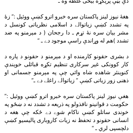
دې بڼې پرېکړه بيخى غلطه وه ـ “
هغۀ نيوز لينز پاکستان سره خبرو اترو کښې ووئيل :” زۀ
په تشدد کښې زياتوالے د اسلامى نظرياتى کونسل د
مشر بيان سره نۀ تړم ـ دا رجحان ( د مېرمنو په ضد
تشدد )هم له وړاندې راسې موجود دے ـ “
د بشرى حقونو کارمنده او د مېرمنو د حقونو د پاره د
کار کوونکى غير سرکارى تنظيم تکړه قبائلى خوېندې
کنوينئر شاهده شاه وائي چې په مېرمنو جسمانى او
ذهنى زور زياتى کښې ” زياتوالے راغلے دے ـ”
هغې نيوز لينز پاکستان سره خبرو اترو کښې ووئيل :”
حکومت د قوانينو نافذولو په ذريعه د تشدد نه د ښځو په
خوندى ساتلو کښې ناکام شوے دے ځکه چې هغه د
انسانى حقونو د تحفظ نه زيات کاروبارى پاليسيو کښې
دلچسپى لري ـ “