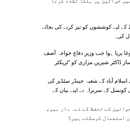
میں خواتین پر ہلکا تشدد کرنا
 کے لیے کوششوں کو تیز کرنے کی بجائے
ال کی۔
 برپا ہوا جب وزیرِ دفاع خواجہ آصف
ز ڈاکٹر شیریں مزاری کو ’’ٹریکٹر
لام آباد کے شعبۂ جینڈر سٹڈیز کی
 کونسل کے سربراہ نے اپنے بیان کے
واتین کے تحفظ کے ذمہ دار ہیں،
ن استعمال کرسکتے ہیں؟