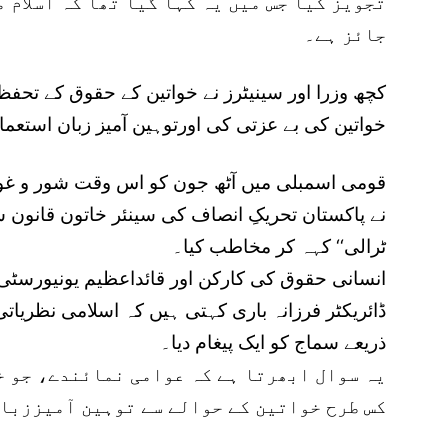
تجویز کیا جس میں یہ کہا گیا تھا کہ اسلام 
جائز ہے۔
کچھ وزرا اور سینیٹرز نے خواتین کے حقوق کے تحفظ
خواتین کی بے عزتی کی اورتوہین آمیز زبان استعم
قومی اسمبلی میں آٹھ جون کو اس وقت شور و غوغا
نے پاکستان تحریکِ انصاف کی سینئر خاتون قانون سا
ٹرالی‘‘ کہہ کر مخاطب کیا۔
انسانی حقوق کی کارکن اور قائداعظیم یونیورسٹی اس
ڈائریکٹر فرزانہ باری کہتی ہیں کہ اسلامی نظریاتی
ذریعے سماج کو ایک پیغام دیا۔
یہ سوال ابھرتا ہے کہ عوامی نمائندے، جو خ
کس طرح خواتین کے حوالے سے توہین آمیززبا