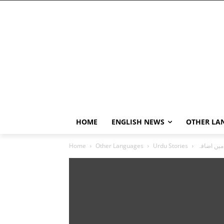
HOME
ENGLISH NEWS
OTHER LA
میں اضافہ
Urdu Stories
Other Languages
Home