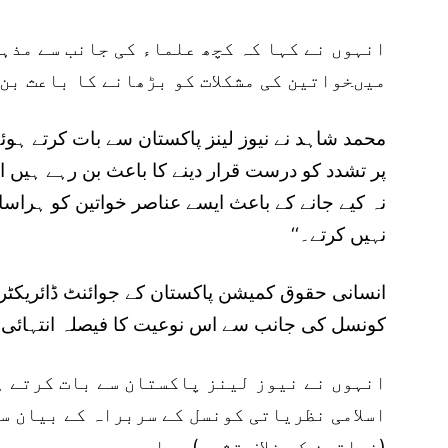
انہوں نے کہا کہ کچھ علماء کی جانب سے مذہ
میںخواتین کی مشکلات کو بڑھانے کا باعث بن 
محمد شاہد نے نیوز لینز پاکستان سے بات کرتے ہوئے
پر تشدد کو درست قرار دینے کا باعث بن رہے ہیں ا
نہ کیے جانے کے باعث ایسے عناصر خواتین کو ہر
نہیں کرتے۔‘‘
انسانی حقوق کمیشن پاکستان کے جوائنٹ ڈائریکٹر نج
کونسل کی جانب سے اس نوعیت کا فیصلہ انتہائی غ
انہوں نے نیوز لینز پاکستان سے بات کرتے ہو
اسلامی نظریاتی کونسل کے سربراہ کے بیان س
(خواتین کے خلاف تشدد) پہلے سے ہی موجود ہے۔‘