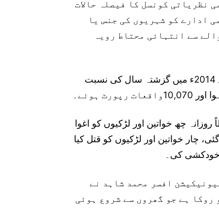
می نظریاتی کونسل کا فیصلہ حالات
ی ادارے کو شہریوں کی جنس یا
والے سے انتہائی محتاط رویہ
عورت فائونڈیشن اپنی ایک رپورٹ میں کہتی ہے کہ2014ء میں گزشتہ سال کی نسبت
 ہوا کہ 2014ء میں اوسطاً روزانہ چھ خواتین اور لڑکیوں کو اغوا
گئی، چار خواتین اور لڑکیوں کو قتل کیا
نے خودکشی کی۔
میونیکیشن افسر محمد شاہد نے
و روکا ہے جو گھروں سے شروع ہوئی