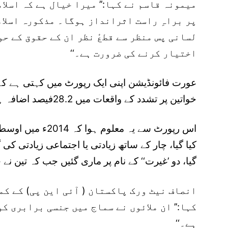
میمونہ قاسم نے کہا:’’ میرا خیال ہے کہ اسلا
پر براہِ راست اثرانداز ہوگا۔ مذکورہ اسلام
لسانی پس منظر سے قطعٔ نظر ان کے حقوق کے ح
اختیار کرنے کی ضرورت ہے۔‘‘
خواتین پر تشدد کے واقعات میں 28.2فیصد اضافہ ہوا اور 10,070واقعات رپورٹ ہوئے۔
اس رپورٹ سے یہ معلوم
کیا گیا، چار کے ساتھ زیادتی یا اجتماعی زیادتی کی 
گیا، دو ’غیرت‘‘ کے نام پر ماری گئیں جب کہ تین 
انصاف نیٹ ورک پاکستان ( آئی این پی) کے ک
کہا:’’ ان ملائوں نے سماج میں جنسی برابری ک
ہے۔‘‘