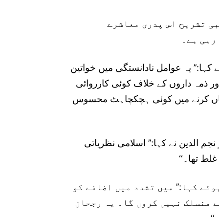
بی تشریح اس پدری معاشرے
رہی ہے۔
 کہا:’’ یہ عوامل نادانستگی میں خواتین
ور ذمہ داروں کے خلاف کوئی کارروائی
اساں کرنے میں کوئی ہچکچاہٹ محسوس
م الدین نے کہا:’’ اسلامی نظریاتی
لط تھا۔‘‘
ئے کہا:’’ میں تشدد میں اضافے کو
ے منسلک نہیں کروں گا۔ یہ رجحان
‘