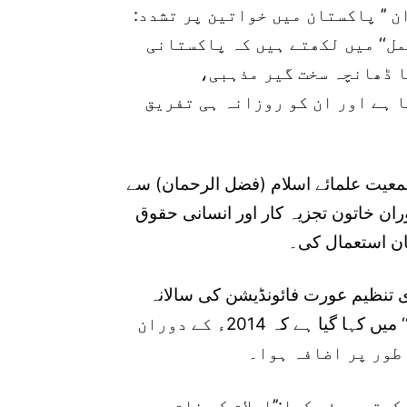
 ’’ پاکستان میں خواتین پر تشدد:
مل‘‘ میں لکھتے ہیں کہ پاکستانی
ا ڈھانچہ سخت گیر مذہبی،
 ہے اور ان کو روزانہ ہی تفریق
یت علمائے اسلام (فضل الرحمان) سے
ران خاتون تجزیہ کار اور انسانی حقوق
بان استعمال کی۔
ی تنظیم عورت فائونڈیشن کی سالانہ
رپورٹ بعنوان’’پاکستان میں خواتین کے خلاف تشدد‘‘ میں کہا گیا ہے کہ 2014ء کے دوران
طور پر اضافہ ہوا۔
رتے ہوئے کہا:’’اسلام کے نام پر