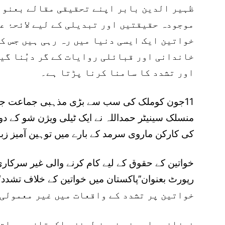
ظہیر الدین بابر اپنے تحقیقی مقالے بعنوان
موجودہ حقیقتیں اور تبدیلی کے لیے لائحۂ ع
خواتین ایک ایسی دنیا میں رہ رہی ہیں جس ک
خاندانی اور قبائلی روایات کے گر دبُنا گیا
اور تشدد کا سامنا کرنا پڑتا ہے۔
11جون کوملک کی سب سے بڑی مذہبی جماعت جمع
منسلک سینیٹر حمداللہ نے ایک ٹیلی ویژن شو کے دو
کی کارکن ماروی سرمد کے بارے میں توہین آمیز ز
خواتین کے حقوق کے لیے کام کرنے والی غیر سرکار
خواتین پر تشدد کے واقعات میں غیر معمولی 
فرزانہ باری نے نیوز لینز پاکستان سے بات ک