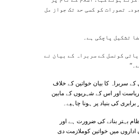
ودہ تصورات کو کسی حد تک جواز مل
ضا تشکیل پاچکی ہے۔
ریاتی کونسل کے سربراہ کے بیان نے
۔‘‘
کے سربراہ کا بیان خواتین کے خلاف
 ریاست اور اس کے شہریوں کے مابین
بری کی بنیاد پر ہونا چاہیے۔
ظام بہتر بنانے کی ضرورت ہے اور
ن اداروں میں خواتین کوملازمت دی