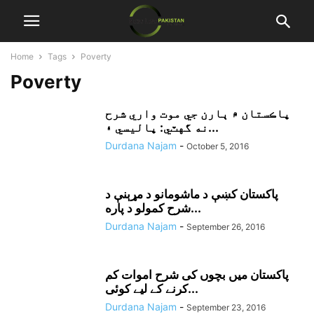
Home
Tags
Poverty
Poverty
پاڪستان ۾ ٻارن جي موت واري شرح
نه گهٽي: پاليسي ۽...
Durdana Najam
-
October 5, 2016
پاکستان کښې د ماشومانو د مړېنې د
شرح کمولو د پاره...
Durdana Najam
-
September 26, 2016
پاکستان میں بچوں کی شرح اموات کم
کرنے کے لیے کوئی...
Durdana Najam
-
September 23, 2016