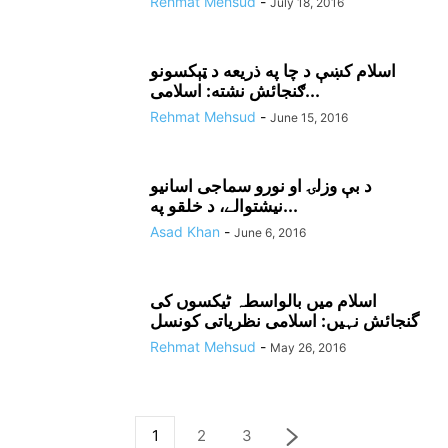
Rehmat Mehsud
-
July 18, 2016
اسلام کښې د چا په ذريعه د ټېکسونو
ګنجائش نشته: اسلامى...
Rehmat Mehsud
-
June 15, 2016
د بې وزلۍ او نورو سماجى اسانيو
نيشتوالے، د خلقو په...
Asad Khan
-
June 6, 2016
اسلام میں بالواسطہ ٹیکسوں کی
گنجائش نہیں: اسلامی نظریاتی کونسل
Rehmat Mehsud
-
May 26, 2016
1
2
3