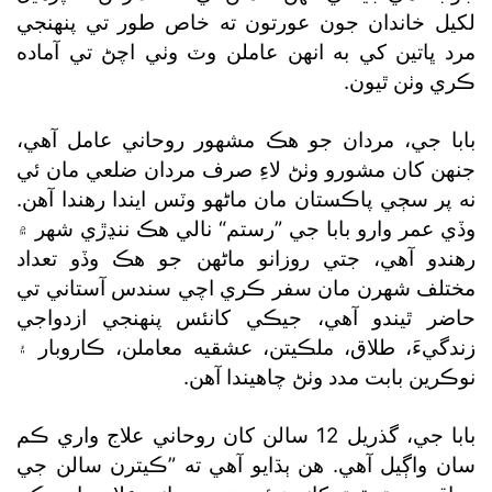
لکيل خاندان جون عورتون ته خاص طور تي پنهنجي
مرد ڀاتين کي به انهن عاملن وٽ وٺي اچڻ تي آماده
ڪري وٺن ٿيون.
بابا جي، مردان جو هڪ مشهور روحاني عامل آهي،
جنهن کان مشورو وٺڻ لاءِ صرف مردان ضلعي مان ئي
نه پر سڄي پاڪستان مان ماڻهو وٽس ايندا رهندا آهن.
وڏي عمر وارو بابا جي ”رستم“ نالي هڪ ننڍڙي شهر ۾
رهندو آهي، جتي روزانو ماڻهن جو هڪ وڏو تعداد
مختلف شهرن مان سفر ڪري اچي سندس آستاني تي
حاضر ٿيندو آهي، جيڪي کانئس پنهنجي ازدواجي
زندگيءَ، طلاق، ملڪيتن، عشقيه معاملن، ڪاروبار ۽
نوڪرين بابت مدد وٺڻ چاهيندا آهن.
بابا جي، گذريل 12 سالن کان روحاني علاج واري ڪم
سان واڳيل آهي. هن ٻڌايو آهي ته ”ڪيترن سالن جي