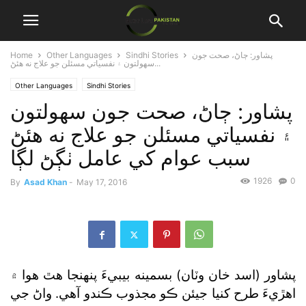
پشاور: ڄاڻ، صحت جون
Sindhi Stories
Other Languages
Home
سهولتون ۽ نفسياتي مسئلن جو علاج نه هئڻ...
Other Languages
Sindhi Stories
پشاور: ڄاڻ، صحت جون سهولتون
۽ نفسياتي مسئلن جو علاج نه هئڻ
سبب عوام کي عامل ٺڳڻ لڳا
1926
0
By
Asad Khan
-
May 17, 2016
پشاور (اسد خان وٽان) بسمينه بيبيءَ پنهنجا هٿ هوا ۾
اهڙيءَ طرح کنيا جيئن ڪو مجذوب ڪندو آهي. واڻ جي