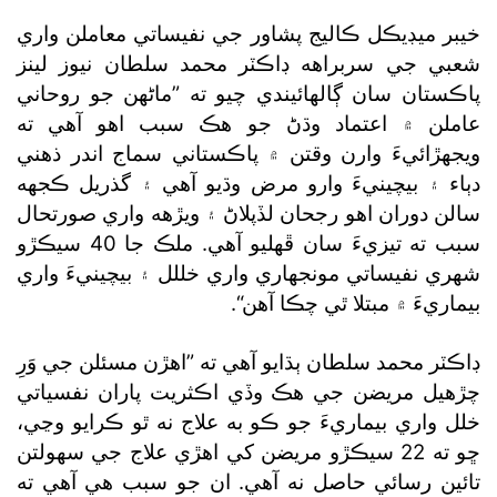
خيبر ميڊيڪل ڪاليج پشاور جي نفيساتي معاملن واري
شعبي جي سربراهه ڊاڪٽر محمد سلطان نيوز لينز
پاڪستان سان ڳالهائيندي چيو ته ”ماڻهن جو روحاني
عاملن ۾ اعتماد وڌڻ جو هڪ سبب اهو آهي ته
ويجهڙائيءَ وارن وقتن ۾ پاڪستاني سماج اندر ذهني
دٻاء ۽ بيچينيءَ وارو مرض وڌيو آهي ۽ گذريل ڪجهه
سالن دوران اهو رجحان لڏپلاڻ ۽ ويڙهه واري صورتحال
سبب ته تيزيءَ سان ڦهليو آهي. ملڪ جا 40 سيڪڙو
شهري نفيساتي مونجهاري واري خللل ۽ بيچينيءَ واري
بيماريءَ ۾ مبتلا ٿي چڪا آهن“.
ڊاڪٽر محمد سلطان ٻڌايو آهي ته ”اهڙن مسئلن جي وَرِ
چڙهيل مريضن جي هڪ وڏي اڪثريت پاران نفسياتي
خلل واري بيماريءَ جو ڪو به علاج نه ٿو ڪرايو وڃي،
ڇو ته 22 سيڪڙو مريضن کي اهڙي علاج جي سهولتن
تائين رسائي حاصل نه آهي. ان جو سبب هي آهي ته