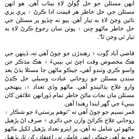
انهن مسئلن جو حل ڳولڻ لاءِ بيتاب آهن. هو انهن
مسئلن جي حل خاطر هر قيمت ادا ڪرڻ ۽ پري پري
تائين وڃڻ لاءِ به تيار آهن. ٻيو ته ڇڏيو پر مسئلن جي
حل خاطر ماڻهو جِنن ۽ ڀوتن سان رجوع ڪرڻ لاءِ به
تيار ٿي وڃن ٿا“.
قاضي آباد ڳوٺ ۾ رهندڙن جو چوڻ آهي ته، ڏينهن جي
هڪ مخصوص وقت اچڻ تي بيبيءَ ۾ هڪ مذڪر جن
واسو ڪري وٺندو آهي، جيڪو ماڻهن جا مسئلا ٻڌڻ بعد
سندن مسئلن جو روحاني عبادت وسيلي حل ڪڍڻ
وارو علاج ٻڌائيندو آهي. ماڻهو وڏي تعداد ۾، پنهنجي
مسئلن مان نجات ماڻڻ خاطر تمام ڏورانهن علائقن کان
بيبيءَ جي گھر ايندا رهندا آهن.
قمر نسيم جو چوڻ آهي ته ”توهم پرستيءَ جو شڪار ۽
روحاني علاج ڪرائڻ وارن جي دائري ۾ صرف اڻ پڙهيل
ماڻهو ئي شامل نه آهن، پر ايترو تعداد پڙهيل لکيل ماڻهو
جو به آهي جيڪي انهن عاملن تي اعتقاد رکن ٿا، پڙهيل