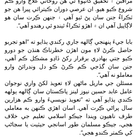
مراقبن ۽ تحقيق کانپوءِ ئي هن روحاني علاج وارو ڪم
شروع ڪيو هيو. ان عرصي دوران ڪيترائي ڀيرا هن جو
ٽڪراءُ جنن سان پڻ ٿيو آهي ۽ جنهن ڪِرت سان هو
لاڳاپيل آهي ان ۾ اهڙو ٽڪراءُ ٿيندو ئي رهندو آهي“.
بابا جيءَ پنهنجي ڳالهه جاري رکندي ٻڌايو ته ”اهو تجربو
حاصل ڪرڻ لاءِ مون اهڙن خطرناڪ هنڌن جو دورو
ڪيو جتي بهادري برقرار رکڻ ڏاڍو مشڪل ڪم آهي،
جنن سان گڏجي ڪم ڪرڻ ڪو دل وندرائڻ وارو
معاملو نه آهي“.
مسئلن جي ماريل ماڻهن لاءِ تعويذ لکڻ واري نوجوان
عامل عابد حسين نيوز لينز پاڪستان سان ڳالهه ٻولهه
ڪندي ٻڌايو آهي ته ”تعويذ نويسيءَ وارو ڪم هزارين
سال پراڻي ڪِرت آهي. اسان اهڙي ڪنهن به معاملي
طرف ناهيون ويندا جيڪو اسلامي تعليم جي خلاف
هجي، جيڪو مسلمان طور اسانجي حيثيت يا سڃاڻپ
کي ڪمتر ڪندو هجي“.