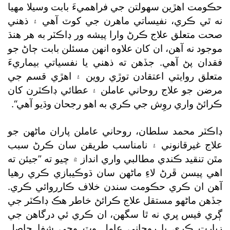
حڪومت اهڙين سهولتن جي فراهميءَ بابت وسيلا مهيا
نه ٿي ڪري، نفيساتي ماهرن جي کوٽ آهي ۽ ذهني
صحت متعلق علاج ڪرڻ وارا پيشه ور ڊاڪٽر به هر هنڌ
موجود نه آهن، ان کان علاوه انهن مسئلن بابت ڄاڻ جو
فقدان پڻ آهي. جڏهن ته ذهني يا نفسياتي بيماريءَ
متعلق روايتي اعتقادن توڙي روين ۽ اهڙي قسم جي
مرضن جو علاج روحاني عاملن ۽ عطائي ڊاڪٽرن کان
ڪرائڻ واري روِش جي ڪري به اهو رجحان وڌيو آهي“.
ڊاڪٽر محمد سلطان، روحاني عاملن پاران ماڻهن جو
علاج غيرقانوني ۽ نامناسب طريقن سان ڪرڻ سبب
مٿن تنقيد ڪندي مطالبي واري انداز ۾ چيو ته ”جيئن ته
اهي پيسن ڦرڻ لاءِ ماڻهن سان ڌوڪيبازي ڪري رهيا
آهن ان ڪري حڪومت سندن خلاف ڪارروائي ڪري.
جڏهن ماڻهو مستقل علاج ڪرائڻ خاطر هڪ ڊاڪٽر جي
ڳري فيس ڀري نه ٿا سگھن، ان ڪري ئي درگاهن جي
زيارت ڪري يا روحاني عامل وٽ وڃي شفا حاصل