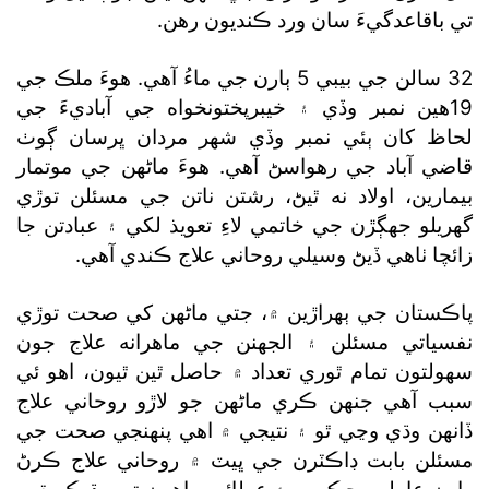
تي باقاعدگيءَ سان ورد ڪنديون رهن.
32 سالن جي بيبي 5 ٻارن جي ماءُ آهي. هوءَ ملڪ جي
19هين نمبر وڏي ۽ خيبرپختونخواه جي آباديءَ جي
لحاظ کان ٻئي نمبر وڏي شهر مردان ڀرسان ڳوٺ
قاضي آباد جي رهواسڻ آهي. هوءَ ماڻهن جي موتمار
بيمارين، اولاد نه ٿيڻ، رشتن ناتن جي مسئلن توڙي
گھريلو جهڳڙن جي خاتمي لاءِ تعويذ لکي ۽ عبادتن جا
زائچا ٺاهي ڏيڻ وسيلي روحاني علاج ڪندي آهي.
پاڪستان جي ٻهراڙين ۾، جتي ماڻهن کي صحت توڙي
نفسياتي مسئلن ۽ الجهنن جي ماهرانه علاج جون
سهولتون تمام ٿوري تعداد ۾ حاصل ٿين ٿيون، اهو ئي
سبب آهي جنهن ڪري ماڻهن جو لاڙو روحاني علاج
ڏانهن وڌي وڃي ٿو ۽ نتيجي ۾ اهي پنهنجي صحت جي
مسئلن بابت ڊاڪٽرن جي ڀيٽ ۾ روحاني علاج ڪرڻ