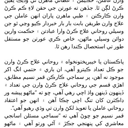
وارن عاملن، حڪيمن ۽ عطائي ماهرن تي وڌيڪ يقين
ڪرڻ لڳن ٿا. جڏهن ته عورتن جي حقن لاءِ ڪم ڪرڻ
وارن ڪارڪنن ۽ طبي ماهرن پاران انهن عاملن جي
علاج وارن طريقن بابت بار بار خبردار ڪيو وڃي ٿو جن
وسيلي روحاني علاج ڪرڻ وارا عبادتن ۽ حڪمت وارين
دوائن وسيلي ماڻهن، خاص ڪري عورتن جو مستقل
طور تي استحصال ڪندا رهن ٿا.
پاڪستان يا خيبرپختونخواه ۾ روحاني علاج ڪرڻ وارن
جو ڪل تعداد ڪيترو آهي، ان باري ۾ حتمي انگ اکر
موجود نه آهن، پر سماجي ڪارڪن قمر نسيم مطابق،
اهڙي قسم جي روحاني علاج ڪرڻ وارن جي تعداد ۾
ڏينهون ڏينهن واڌ اچي رهي آهي، ڇو ته ”ماڻهو پيشه ور
ڊاڪٽرن کان تنگ اچي چڪا آهن ۽ انهن جو اعتقاد
روحاني عاملن يا تعويذ لکڻ وارن تي وڌي رهيو آهي“.
قمر نسيم جو چوڻ آهي ته ”سماجي مسئلن اسانجي
معاشري کي پنهنجي جڪڙ ۾ آڻي ورتو آهي ۽ ماڻهو