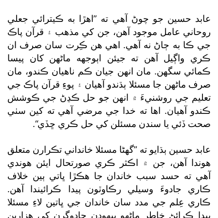
عابد حسين جو چوڻ آهي ته ”اهڙا به ڪيترائي جعلي
روحاني عامل موجود آهن، جن کي مذهب ۽ قرآن پاڪ
جي ڪا به ڄاڻ نه آهي. اهي هن ڪِرت سان صرف ان
ڪري واڳيل آهن ته جيئن اٻوجهه ماڻهن کان پيسا
ڪمائي سگھن. مان انهن جيان ڪم ناهيان ڪندو، مان
صرف ماڻهن جا مسئلا ٻڌندو آهيان ۽ پوءِ قرآن پاڪ جي
تعليم جي روشنيءَ ۾ انهن جو حل ڪڍڻ جي ڪوشش
ڪندو آهيان. اها ته خدا جي مرضي آهي ته کين سٺي
صحت ڏئي يا سندن مسئلن کي حل ڪري ڇڏي“.
عابد حسين ٻڌايو ته ”گھڻا مسئلا خانداني تڪرارن متعلق
هوندا آهن، جن ۾ اڪثر ڪري صورتحال ايئن هوندي
آهي ته حسد سبب خاندان جا هڪڙا ڀاتي ٻين خلاف
ڪاري جادوءَ وسيلي رڪاوٽون پيدا ڪرائيندا آهن.
ڪاري عِلم جي مدد سان خاندان جي ڀاتين لاءِ مسئلا
پيدا ڪرائڻ خاطر ماڻهو بيهودن جادوگرن کي هزارين