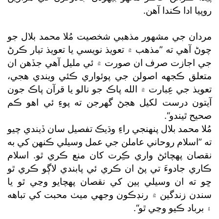
روپيا ادا ڪندا آهن.
مردان جي مشهور مذهبي شخصيت مُلا محمد بلال جو
چوڻ آهي ته ”مذهب ۾ تعويذ نويسي يا تعويذ تيار ڪرڻ
جي اجازت صرف ان صورت ۾ ئي مليل آهي جڏهن ان
متعلق ڪجهه اصولن جي پوئواري ڪئي ويندي هجي،
تعويذ جي عِبارت ۾ الله پاڪ جو نالو يا قرآن پاڪ جون
آيتون درست لکيل هجڻ گھرجن ته پوءِ ئي اهو ڪم
صحيح ٿيندو“.
مُلا محمد بلال پنهنجي راءِ وڌيڪ تفصيل سان ڏيندي چيو
ته ”اسلام روحاني عاملن جي عمل وسيلي ڪنهن کي به
نقصان پهچائڻ واري ڪِرت کان منع ڪري ٿو. اسلام
ڪاري جادوءَ تي پڻ ان ڪري ئي پابندي لاڳو ڪري ٿو
ڇو ته ان وسيلي ٻين کي نقصان پهچايو وڃي ٿو يا
سندن زندگين ۾ رنڊڪون وجهي ميٺ محبت کي تباهه
۽ برباد ڪيو وڃي ٿو“.