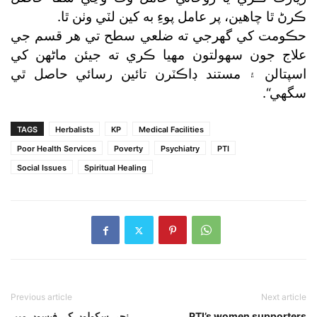
ڪرڻ ٿا چاهين، پر عامل پوءِ به کين لٽي وٺن ٿا.
حڪومت کي گھرجي ته ضلعي سطح تي هر قسم جي
علاج جون سهولتون مهيا ڪري ته جيئن ماڻهن کي
اسپتالن ۽ مستند ڊاڪٽرن تائين رسائي حاصل ٿي
سگھي“.
TAGS
Herbalists
KP
Medical Facilities
Poor Health Services
Poverty
Psychiatry
PTI
Social Issues
Spiritual Healing
Previous article
Next article
PTI’s women supporters
نجی سکولوں کی فیسوں میں