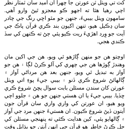
کٽ تي ويٺل ٽن عورتن جا چهرا ان اميد سان ٽمٽار نظر
اچي رهيا هئا ته اجهو ڪو معجزو ٿيڻ وارو آهي.
سامهون ويٺل بيبيءَ، جنهن جو مٿو اڇي رنگ جي چادر
سان ڍڪيل هيو، تنهن اکيون بند ڪري قرآن پاڪ جي
آيت جو وِرد اهڙيءَ ريت ڪيو پئي ڄڻ ته ڪنهن کي سڏ
ڪندي هجي.
اوچتو هن جو منهن ڳاڙهو ٿي ويو، هن جي اکين مان
وهندڙ ڳوڙها هن جي چهري کي آلو ڪرڻ لڳا ۽ هن جو
آواز به تبديل ٿي ويو، جنهن بعد هن مرداڻي آواز ۾
ڳالهائڻ شروع ڪري ڏنو ۽ بيبي جيءَ پوءِ اتي ويٺل
عورتن کان سندن مسئلن بابت سوال پڇڻ شروع ڪري
ڇڏيا. بيبي جيءَ يا ان هستي جنهن جو هن ۾ جلوو اچي
ويو هيو، ان عورتن کي واري واري سان قرآن جون
آيتون ڏيڻ شروع ڪيون. ان هستيءَ جنهن مرد جي آواز
۾ ڳالهايو پئي، کين هدايت ڪئي ته پنهنجي مسئلن کي
حل ڪرڻ خاطر هو قرآن جي انهن آيتن جو ٻڌايل وقت