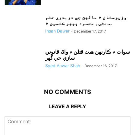
وزيرستان ۾ ماڻهن جي دربدري ختم
نٿي، محسود ٻيهر ڪئمپن ۾...
Ihsan Dawar
-
December 17, 2017
سوات ۾ ڪارنهن هيٺ قتلن ۾ واڌ، قانوني
سازي جي گهر
Syed Anwar Shah
-
December 16, 2017
NO COMMENTS
LEAVE A REPLY