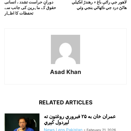
لاهور جي راڻي باغ ۾ رهندڙ اڪيلي
دورانِ حراست تشدد ، انسانی
هاٿڻ درد جي ڪهاڻي بنجي وئي
حقوق کے ماہرین کی جانب سے
تحفظات کا اظہار
Asad Khan
RELATED ARTICLES
عمران خان به ۲۵ فبروري روغتون ته
لېږدول کېږي
News Lens Pakistan
-
February 21, 2026