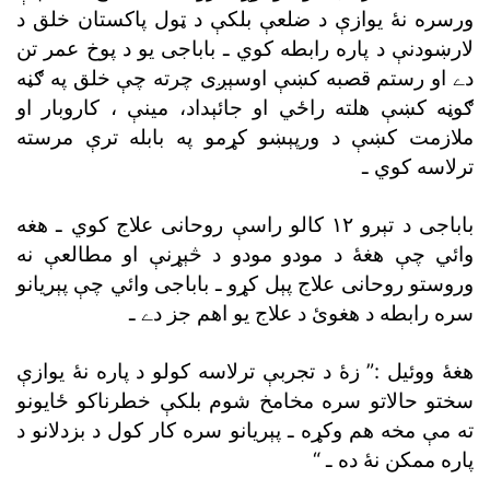
ورسره نۀ يوازې د ضلعې بلکې د ټول پاکستان خلق د
لارښودنې د پاره رابطه کوي ـ باباجى يو د پوخ عمر تن
دے او رستم قصبه کښې اوسېږى چرته چې خلق په ګڼه
ګوڼه کښې هلته راځي او جائېداد، مينې ، کاروبار او
ملازمت کښې د ورپېښو کړمو په بابله ترې مرسته
ترلاسه کوي ـ
باباجى د تېرو ١٢ کالو راسې روحانى علاج کوي ـ هغه
وائي چې هغۀ د مودو مودو د څېړنې او مطالعې نه
وروستو روحانى علاج پېل کړو ـ باباجى وائي چې پېريانو
سره رابطه د هغوئ د علاج يو اهم جز دے ـ
هغۀ ووئيل :” زۀ د تجربې ترلاسه کولو د پاره نۀ يوازې
سختو حالاتو سره مخامخ شوم بلکې خطرناکو ځايونو
ته مې مخه هم وکړه ـ پېريانو سره کار کول د بزدلانو د
پاره ممکن نۀ ده ـ “