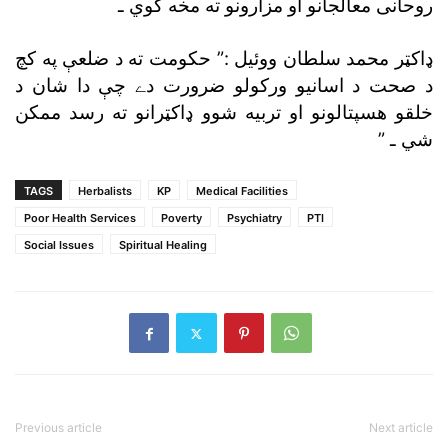
روحانى معالجانو او مزارونو ته مخه کوي ـ
ډاکټر محمد سلطان ووئيل :” حکومت ته د ضلعې په کچ
د صحت د اسانيو ورکولو ضرورت دے چې دا شان د
خلقو هسپتالونو او تربيه شوو ډاکټرانو ته رسد ممکن
شي ـ ”
TAGS
Herbalists
KP
Medical Facilities
Poor Health Services
Poverty
Psychiatry
PTI
Social Issues
Spiritual Healing
Previous article
Next article