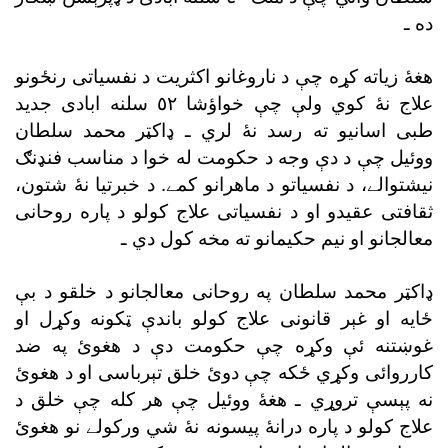
ده ـ
هغۀ زياته کړه چې د ناروغانو اکثريت د نفسياتى رنځونو
علاج نۀ کوي ولې چې خواؤشا ٥٢ سلنه ابادى جديد
طبى اسانيو ته رسد نۀ لري ـ ډاکټر محمد سلطان
ووئيل چې د دې وجه د حکومت له خوا د مناسب فنډنګ
نيشتوالے، د نفسياتو د ماهرانو کمے. د خبرتيا نۀ شتون،
ثقافتى عقيدو او د نفسياتى علاج کولو د پاره روحانى
معالجانو او نيم حکيمانو ته مخه کول دي ـ
ډاکټر محمد سلطان په روحانى معالجانو د خلقو د بې
ځايه او غېر قانونى علاج کولو باندې ټکونه وکړل او
غوښتنه ئې وکړه چې حکومت دې د هغوئ په ضد
کارروائى وکړي ځکه چې دوئ خلق تېرباسى او د هغوئ
نه پېسې تروړي ـ هغۀ ووئيل چې هر کله چې خلق د
علاج کولو د پاره درانۀ پيسونه نۀ شي ورکولے نو هغوئ