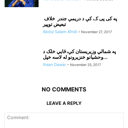
په کی پی کے کې د دريمې جندر خلاف
تبعيض توپير
Abdul Salam Afridi
-
November 27, 2017
په شمالي وزيريستان کې،ځايي خلک د
وحشيانو خنزيرونو له لاسه خپل...
Ihsan Dawar
-
November 25, 2017
NO COMMENTS
LEAVE A REPLY