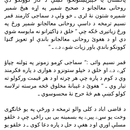
روحانى معالجانو د صحيح شمېر په اړه هېڅ شمېر
شمېره شتون نۀ لرى ـ خو ولې د سماجى کارمند قمر
نسيم ترمخه د داسې روحانى معالجانو شمېر ورځ په
ورځ زياتيږى ځکه چې ” خلق د ډاکټرانو نه مايوسه شوي
دي او د هغوئ روحانى معالجانو باندې او تعويز ګنډا
کوونکو باندې باور زيات شوے دے ـ “
قمر نسيم وائى :” سماجى کړمو زمونږ په ټولنه چپاؤ
کړے دے او خلق د خپلو ستونزو د هوارى د پاره فکرمند
وي د کوم د پاره چې هر چرته او د هر قيمت ورکولو ته
تيار وي ـ ” هغوئ د غېبانۀ مخلوق څخه مرسته ترلاسه
کولو کښې هم څۀ حرج نۀ محسوسوي ـ
د قاضى اباد د کلى والو ترمخه د ورځې په يو ځانګړى
وخت يو سړے پيرے په بسمينه بى بى راځى چې د خلقو
مسلې اوري او د هغې د حل د پاره دعا کوى ـ د خلقو يو