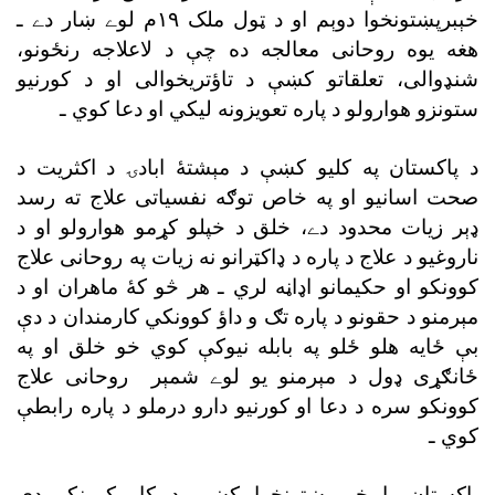
خېبرپښتونخوا دوېم او د ټول ملک ١٩م لوے ښار دے ـ
هغه يوه روحانى معالجه ده چې د لاعلاجه رنځونو،
شنډوالى، تعلقاتو کښې د تاؤتريخوالى او د کورنيو
ستونزو هوارولو د پاره تعويزونه ليکي او دعا کوي ـ
د پاکستان په کليو کښې د مېشتۀ ابادۍ د اکثريت د
صحت اسانيو او په خاص توګه نفسياتى علاج ته رسد
ډېر زيات محدود دے، خلق د خپلو کړمو هوارولو او د
ناروغيو د علاج د پاره د ډاکټرانو نه زيات په روحانى علاج
کوونکو او حکيمانو اډاڼه لري ـ هر څو کۀ ماهران او د
مېرمنو د حقونو د پاره تګ و داؤ کوونکي کارمندان د دې
بې ځايه هلو ځلو په بابله نيوکې کوي خو خلق او په
ځانګړى ډول د مېرمنو يو لوے شمېر روحانى علاج
کوونکو سره د دعا او کورنيو دارو درملو د پاره رابطې
کوي ـ
پاکستان يا خېبرپښتونخوا کښې د کار کوونکو دې