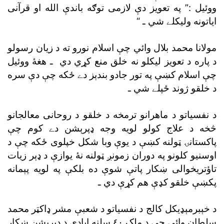
ووئيل :” په تعويز دې لازمى توګه باندې الله او قرآنى
اياتونه وليکلے شي ـ “
مولانا محمد بلال وائي چې اسلام نورو ته د زيان رسولو
د پاره د تعويز ليکلو نه خلق منع کړي دي ـ هغۀ ووئيل
چې اسلام کښې په تور جادو بندېز دے ځکه چې دې سره
د خلقو ژوند ځپلے شي ـ
د نفسياتو د ماهرانو ترمخه د خلقو د روحانى معالجانو
څخه د علاج کولو لويه وجه ډپرېشن دے کوم چې
پاکستانۍ ټولنه کښې د يوې وبا شکل خپلوى ځکه چې د
اوسنيو کلونو په دوران زمونږ ټولنه نۀ يوازې د ډېر زيات
تاؤتريخوالى ښکار پاتې شوې ده بلکې په لويه پېمانه
پکښې خلقو کډې هم کړې دي ـ
د خېبرمېډيکل کالج د نفسياتو د شعبې مشر ډاکټر محمد
سلطان وائي چې د ملک ٤٠ سلنه ابادى د ډپرېشن ښکار