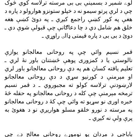
لوے شمېر د بسمينې بى بى مرسته ترلاسه کوي څوک
چې د لرې پرتو سيمو نه د خپلو ستونزو هوارولو د پاره د
هغې په کور کښې راجمع کيږي ـ په دوئ کښې هغه
خلق هم شامل دي د چا دعاګانې چې قبولې شوې دي ـ
دوئ د بى بى د پاره قيمتى ډالۍ راوړي ـ
قمر نسيم وائي چې په روحانى معالجانو يوازې
نالوستي يا د کمزورى پوهې څښتنان باور نۀ لري ـ
تعليم يافته کسان هم په دې روحانى معالجانو باور لري
او مېرمنې د کورنيو سړي د دې روحانى معالجانو
لارښودنې ترلاسه کولو ته مجبوروي ـ د قمر نسيم
ترمخه مېرمنې چې کله د روحانى معالجانو په حقله څۀ
خبره اورى نو سړيو ته وائي چې کۀ د روحانى معالجانو
په مرسته د نورو خلقو مسلو هواريږي نو د هغوئ به
پرې ولې نه کيږي ـ
باباجى د مردان يو نوموړے روحانى معالج دے چې