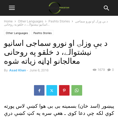
د بې وزلۍ او نورو سماجى
Pashto Stories
Other Languages
Home
اسانيو نيشتوالے، د خلقو په روحانى...
Other Languages
Pashto Stories
د بې وزلۍ او نورو سماجى اسانيو
نيشتوالے، د خلقو په روحانى
معالجانو اډاڼه زياته شوه
1679
0
By
Asad Khan
-
June 6, 2016
پېښور (اسد خان) بسمينه بى بى هوا کښې لاس پورته
کوي لکه چې دعا کوى ـ هغې سره په کټ کښې درې