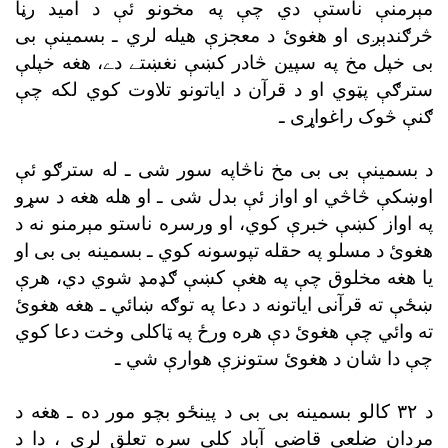
مېرمنې ناستې دي چې په مخونو ئې د اميد رڼا
څرګندېږى او هغوئ د معجزې هيله لري ـ بسمينې بى
بى خپل مخ په سپين څادر کښې نغښتے دے، هغه خپلې
سترګې پټوي او د قرآن د اياتونو تلاوت کوي لکه چې
ګنې څوک راغواړى ـ
د بسمينې بى بى مخ ناڅاپه سور شى ـ له سترګو ئې
اوښکې څاڅي او اواز ئې بدل شى ـ او هله هغه د سړو
په اواز کښې خبرې کوي، او ورسره ناستو مېرمنو نه د
هغوئ د مسلو په حقله تپوسونه کوي ـ بسمينه بى بى او
يا هغه مخلوق چې په هغې کښې ګډمډ شوي دي، هرې
ښځې ته قرآنى اياتونه د دعا په توګه ښائي ـ هغه هغوئ
ته وائي چې هغوئ دې هره ورځ په ټاکلى وخت دعا کوي
چې دا شان د هغوئ ستونزې هوارې شي ـ
د ٣٢ کالو بسمينه بى بى د پينځو بچو مور ده ـ هغه د
مردان ضلعې قاضى آباد کلى سره تعلق لرى ، دا د