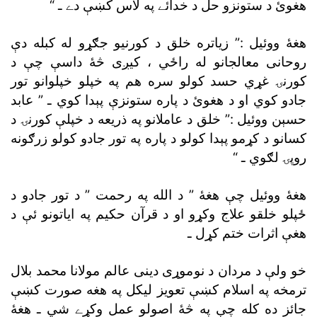
هغوئ د ستونزو حل د خدائے په لاس کښې دے ـ “
هغۀ ووئيل :” زياتره خلق د کورنيو جګړو له کبله دې
روحانى معالجانو له راځي ، کيږى څۀ داسې چې د
کورنۍ غړي حسد کولو سره هم په خپلو خپلوانو تور
جادو کوي او د هغوئ د پاره ستونزې پېدا کوي ـ ” عابد
حسېن ووئيل :” خلق د عاملانو په ذريعه د خپلې کورنۍ د
کسانو د کړمو پېدا کولو د پاره په تور جادو کولو زرګونه
روپۍ لګوي ـ “
هغۀ ووئيل چې هغۀ ” د الله په رحمت ” د تور جادو د
ځپلو خلقو علاج وکړو او د قرآن حکيم په اياتونو ئې د
هغې اثرات ختم کړل ـ
خو ولې د مردان د نوموړى دينى عالم مولانا محمد بلال
ترمخه په اسلام کښې تعويز ليکل په هغه صورت کښې
جائز ده کله چې په څۀ اصولو عمل وکړے شي ـ هغۀ