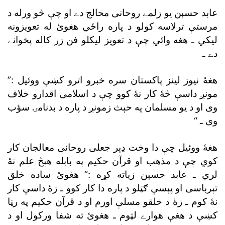
عابد حسېن يو زلمے روحانى محالج دے او چې څو ورله د
مرستې ترلاسه کولو د پاره راځي هغوئ له تعويزونه
ليکي ـ هغه وائي چې د تعويز ليکلو فن زر کاله پخوانے
دے ـ
هغۀ نيوز لينز پاکستان سره خبرو اترو کښې ووئيل :”
مونږ داسې څۀ کار نۀ کوو چې د اسلامى اقدارو خلاف
وى او د يو مسلمان په حېث زمونږ د پاره د بدنامۍ سؤب
وى ـ “
هغۀ ووئيل چې دا وخت ډېر جعلى روحانى معالجان کار
کوي چې د مذهب او قرآن حکيم په بابله هېڅ علم نۀ
لري ـ عابد حسېن زياته کړه :” هغوئ ساده خلق
تېرباسى او پېسې ګټلو د پاره دا کار کوو ـ زۀ داسې کار
نۀ کوم ـ زۀ د خلقو مسلې اورم او د قرآن حکيم په رڼا
کښې د هغې هوارے لټوم ـ هغوئ ته شفا ورکول او د