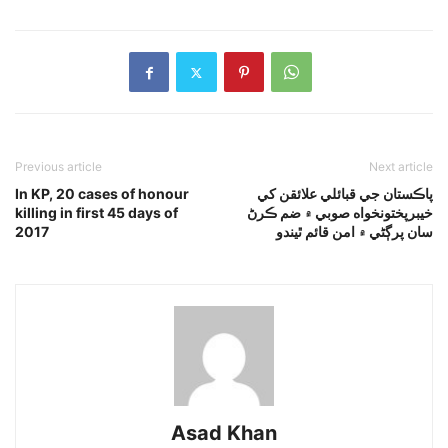
Previous article
Next article
پاڪستان جي قبائلي علائقن کي
In KP, 20 cases of honour
خيبرپختونخواه صوبي ۾ ضم ڪرڻ
killing in first 45 days of
سان پرڳڻي ۾ امن قائم ٿيندو
2017
Asad Khan