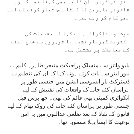
افزائی کریں۔ ان کا یہ بھی کہنا تھا کہ وہ
قانونی ماہرین کا ڈیٹابیس تیار کرنے کے لیے
بھی کام کر رہے ہیں۔
خوشنود ذاکراللہ نے کہا کہ مقدمات کی
اکثریت گھریلو تشدد یا شوہروں سے خلع لینے
کے معاملات پر مشتمل ہے۔
بلیو وائنز سے منسلک پراجیکٹ منیجر طاہرہ کلیم نے
نیوز لینز سے بات کرتے ہوئے کہا کہ ان کی تنظیم نے
ڈسٹرکٹ بار ایسوسی ایشن میں جنسی طور پر
ہراساں کئے جانے کے واقعات کی تفتیش کے لیے
انکوائری کمیٹی بھی قائم کی تھی۔ چھ برس قبل
جنسی طور پر ہراساں کئے جانے کی روک تھام کے لیے
قانون کے نفاذ کے بعد ضلعی عدالتوں میں یہ اس
نوعیت کا ایسا پہلا منصوبہ تھا۔