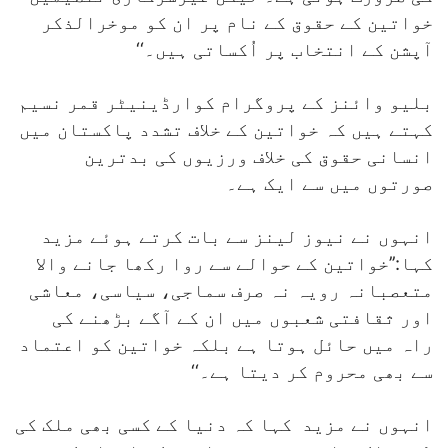
خواتین کے حقوق کے نام پر ان کو موخرالذکر
آپشن کے انتخاب پر اُکساتی ہیں۔‘‘
بلیو وائنز کے پروگرام کوارڈینیٹر قمر نسیم
کہتے ہیں کہ خواتین کے خلاف تشدد پاکستان میں
انسانی حقوق کی خلاف ورزیوں کی بدترین
صورتوں میں سے ایک ہے۔
انہوں نے نیوز لینز سے بات کرتے ہوئے مزید
کہا:’’خواتین کے حوالے سے روا رکھا جانے والا
متعصبانہ رویہ نہ صرف سماجی، سیاسی، معاشی
اور ثقافتی شعبوں میں ان کے آگے بڑھنے کی
راہ میں حائل ہوتا ہے بلکہ خواتین کو اعتماد
سے بھی محروم کر دیتا ہے۔‘‘
انہوں نے مزید کہا کہ دنیا کے کسی بھی ملک کی