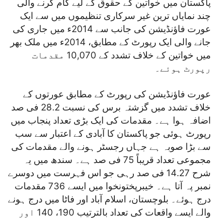
پاکستان میں خواتین کے حقوق کے لیے کام کرنے والی
چند نمایاں ترین غیر سرکاری تنظیموں میں سے ایک
عورت فاؤنڈیشن کی جانب سے 2014ء میں جاری کی
جانے والی ایک رپورٹ کے مطابق، 2014ء میں ملک بھر
میں خواتین کے خلاف تشدد کے 10,070 مقدمات
رپورٹ ہوئے۔
عورت فاؤنڈیشن کی رپورٹ کے مطابق عورتوں کے
خلاف تشدد میں گزشتہ برس کی نسبت 28.2 فی صد
اضافہ ہوا ہے۔ مقدمات کی ایک بڑی تعداد پنجاب میں
رپورٹ ہوئی جو پاکستان کا آبادی کے اعتبار سے سب
سے بڑا صوبہ ہے جہاں رجسٹر ہونے والے مقدمات کی
مجموعی تعداد قریباً 75 فی صد ہے۔ سندھ میں یہ
شرح 14.27 فی صد رہی جو اس فہرست میں دوسرے
نمبر پہ آتا ہے۔ خیبرپختونخوا میں ایسے 736 مقدمات
درج ہوئے۔ بلوچستان، اسلام آباد اور فاٹا میں درج ہونے
والے ایسے واقعات کی تعداد بالترتیب 190، 140 اور