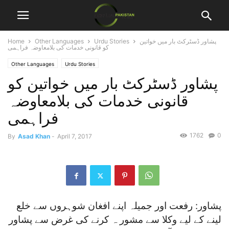
پشاور ڈسٹرکٹ بار میں خواتین
Urdu Stories
Other Languages
Home
کو قانونی خدمات کی بلامعاوضہ فراہمی
Other Languages
Urdu Stories
پشاور ڈسٹرکٹ بار میں خواتین کو
قانونی خدمات کی بلامعاوضہ
فراہمی
1762
0
By
Asad Khan
-
April 7, 2017
پشاور: رفعت اور جمیلہ اپنے افغان شوہروں سے خلع
لینے کے لیے وکلا سے مشور ہ کرنے کی غرض سے پشاور