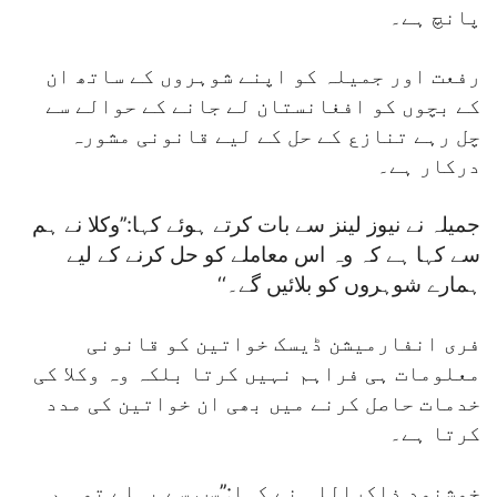
پانچ ہے۔
رفعت اور جمیلہ کو اپنے شوہروں کے ساتھ ان
کے بچوں کو افغانستان لے جانے کے حوالے سے
چل رہے تنازع کے حل کے لیے قانونی مشورہ
درکار ہے۔
جمیلہ نے نیوز لینز سے بات کرتے ہوئے کہا:’’وکلا نے ہم
سے کہا ہے کہ وہ اس معاملے کو حل کرنے کے لیے
ہمارے شوہروں کو بلائیں گے۔‘‘
فری انفارمیشن ڈیسک خواتین کو قانونی
معلومات ہی فراہم نہیں کرتا بلکہ وہ وکلا کی
خدمات حاصل کرنے میں بھی ان خواتین کی مدد
کرتا ہے۔
خوشنود ذاکراللہ نے کہا:’’سب سے پہلے تو ہم