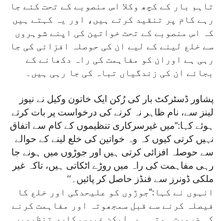
تاہم بار کے کچھ وکلا اس منصوبے کے تحت کئے جا
رہے کام پر تنقید کرتے ہیں، اور یہ کہتے ہیں
کہ اس منصوبے کے تحت خواتین کی اپنے شوہروں
سے خلع لینے کے لیے ان کی حوصلہ افزائی کی جا
رہی ہے اوران کو مفاہمت کی راہ دکھانے کے
بجائے ان کی زندگیاں تباہ کی جا رہی ہیں۔
پشاور ڈسٹرکٹ بار کی رُکن ایک خاتون وکیل نے نیوز
لینز سے، نام ظاہر نہ کرنے کی درخواست پر بات کرتے
ہوئے کہا:’’میں غیرسرکاری تنظیموں کے کام سے اتفاق
نہیں کرتی کیوں کہ وہ خواتین کی خلع لینے کے حوالے
سے حوصلہ افزائی کرتی ہیں اور جوڑوں میں ہونے جا
رہی مفاہمت کی راہ میں روڑے اٹکاتی ہیں، تاکہ غیر
ملکی ڈونرز سے فنڈز حاصل کر پائیں۔‘‘
انہوں نے کہا:’’جوڑوں کو علیحدگی اور خلع کا
فیصلہ کرنے سے قبل سمجھوتہ اور مفاہمت کرنے
کی ضرورت ہوتی ہے۔ لیکن غیرسرکاری تنظیمیں