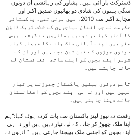
ڈسٹرکٹ بار آئی ہیں۔ پشاور کی رہائشی ان دونوں
سگی بہنوں کی شادی دو بھائیوں صدیق اکبر اور
مجاہد اکبر سے 2010ء میں ہوئی تھی۔ پاکستانی
حکومت نے جب افغان مہاجرین کے خلاف کریک ڈاؤن
کا آغاز کیا تو دونوں بھائیوں نے گزشتہ برس
مئی میں اپنے آبائی ملک جانے کا فیصلہ کیا۔
دونوں جوڑوں کے تین تین بچے ہیں اور ان کے
شوہر اپنے بچوں کو اپنے ساتھ افغانستان لے
جانا چاہتے ہیں۔
تاہم دونوں بہنیں پاکستان چھوڑنے پر تیار
نہیں ہیں اور نہ ہی اپنے بچوں کو افغانستان
جانے دینا چاہتی ہیں۔
رفعت نے نیوز لینز پاکستان سے بات کرتے ہوئے کہا:’’ہم
اپنا ملک چھوڑ کر جانے کے لیے تیار نہیں ہیں اور نہ ہی
اپنے بچوں کو اجنبی ملک بھیجنا چاہتی ہیں۔‘‘ انہوں نے