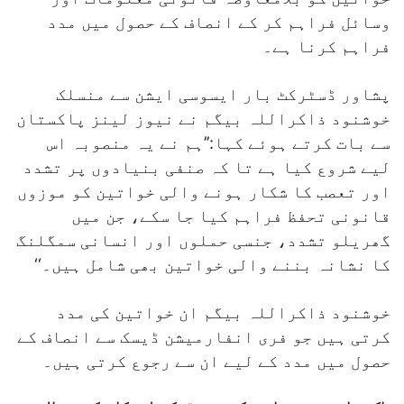
وسائل فراہم کر کے انصاف کے حصول میں مدد
فراہم کرنا ہے۔
پشاور ڈسٹرکٹ بار ایسوسی ایشن سے منسلک
خوشنود ذاکراللہ بیگم نے نیوز لینز پاکستان
سے بات کرتے ہوئے کہا:’’ہم نے یہ منصوبہ اس
لیے شروع کیا ہے تا کہ صنفی بنیادوں پر تشدد
اور تعصب کا شکار ہونے والی خواتین کو موزوں
قانونی تحفظ فراہم کیا جا سکے، جن میں
گھریلو تشدد، جنسی حملوں اور انسانی سمگلنگ
کا نشانہ بننے والی خواتین بھی شامل ہیں۔‘‘
خوشنود ذاکراللہ بیگم ان خواتین کی مدد
کرتی ہیں جو فری انفارمیشن ڈیسک سے انصاف کے
حصول میں مدد کے لیے ان سے رجوع کرتی ہیں۔