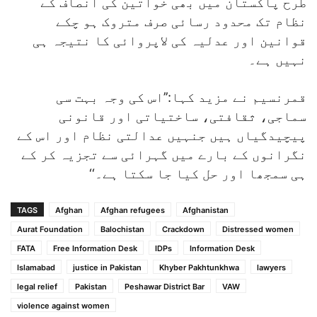
طرح پاکستان میں بھی خواتین کی انصاف کے
نظام تک محدود رسائی صرف متروک ہو چکے
قوانین اور عدلیہ کی لاپروائی کا نتیجہ ہی
نہیں ہے۔
قمرنسیم نے مزید کہا:’’اس کی وجہ بہت سی
سماجی، ثقافتی، ساختیاتی اور قانونی
پیچیدگیاں ہیں جنہیں عدالتی نظام اور اس کے
نگرانوں کے بارے میں گہرائی سے تجزیہ کر کے
ہی سمجھا اور حل کیا جا سکتا ہے۔‘‘
TAGS
Afghan
Afghan refugees
Afghanistan
Aurat Foundation
Balochistan
Crackdown
Distressed women
FATA
Free Information Desk
IDPs
Information Desk
Islamabad
justice in Pakistan
Khyber Pakhtunkhwa
lawyers
legal relief
Pakistan
Peshawar District Bar
VAW
violence against women