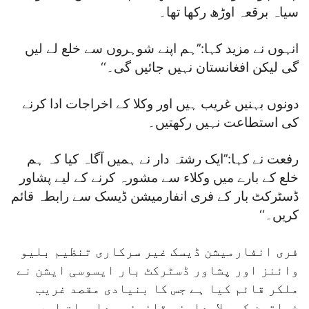
سیاہ برقعہ اوڑھ رکھا تھا۔
انہوں نے مزید کہا:’’ہم اپنے شوہروں سے خلع لے لیں
گی لیکن افغانستان نہیں جائیں گی۔‘‘
دونوں بہنیں غریب ہیں اور وکلا کے اخراجات ادا کرنے
کی استطاعت نہیں رکھتیں۔
رفعت نے کہا:’’ایک رشتہ دار نے ہمیں آگاہ کیا کہ ہم
خلع کے بارے میں وکلاء سے مشورہ کرنے کے لیے پشاور
ڈسٹرکٹ بار کے فری انفارمیشن ڈیسک سے رابطہ قائم
کریں۔‘‘
فری انفارمیشن ڈیسک غیر سرکاری تنظیم بلیو
وائنز اور پشاور ڈسٹرکٹ بار ایسوسی ایشن نے
ملکر قائم کیا ہے جس کا بنیادی مقصد غریب
خواتین کو بلامعاوضہ قانونی معلومات اور